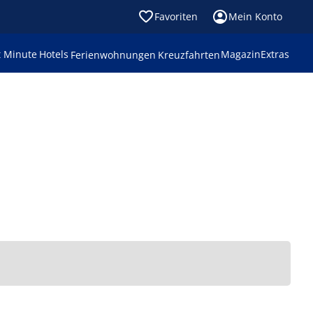
Favoriten
Mein Konto
t Minute
Hotels
Magazin
Extras
Ferienwohnungen
Kreuzfahrten