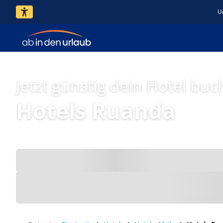
U
Jetzt günstig dein Hotel buc
Hotels Ruanda