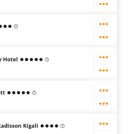
y Hotel
tt
Radisson Kigali