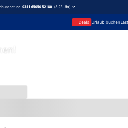
rlaubshotline
0341 65050 52180
(8-23 Uhr)
Deals
Urlaub buchen
Las
hen!