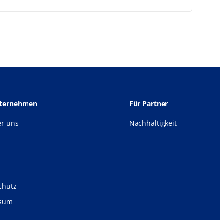
nternehmen
Für Partner
er uns
Nachhaltigkeit
chutz
ssum