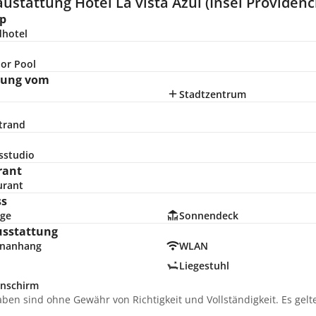
ustattung Hotel La vista Azul (Insel Providenc
p
dhotel
or Pool
nung vom
Stadtzentrum
trand
sstudio
rant
urant
ss
ge
Sonnendeck
usstattung
nanhang
WLAN
Liegestuhl
nschirm
aben sind ohne Gewähr von Richtigkeit und Vollständigkeit. Es gel
.