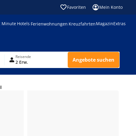
Favoriten
Mein Konto
t Minute
Hotels
Magazin
Extras
Ferienwohnungen
Kreuzfahrten
Reisende
Angebote suchen
2 Erw.
l