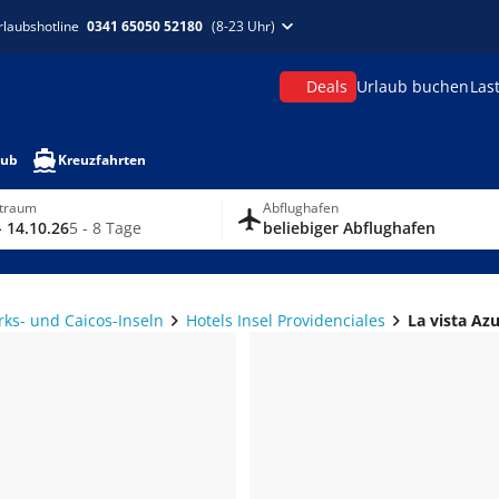
rlaubshotline
0341 65050 52180
(8-23 Uhr)
Deals
Urlaub buchen
Las
aub
Kreuzfahrten
itraum
Abflughafen
- 14.10.26
5 - 8 Tage
beliebiger Abflughafen
rks- und Caicos-Inseln
Hotels Insel Providenciales
La vista Azu