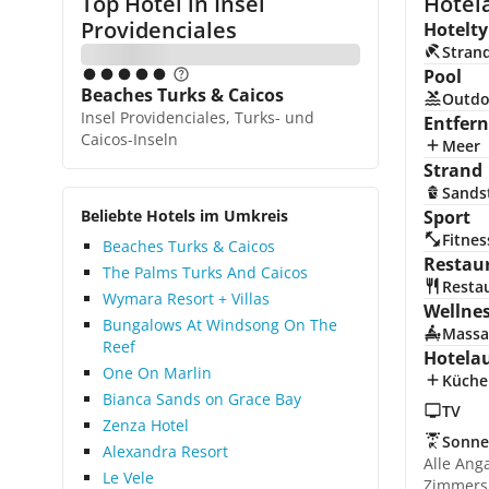
Top Hotel in
Insel
Hotela
Providenciales
Hotelty
Stran
Pool
Beaches Turks & Caicos
Outdo
Insel Providenciales, Turks- und
Entfer
Caicos-Inseln
Meer
Strand
Sands
Beliebte Hotels im Umkreis
Sport
Fitnes
Beaches Turks & Caicos
Restau
The Palms Turks And Caicos
Resta
Wymara Resort + Villas
Wellne
Bungalows At Windsong On The
Massa
Reef
Hotela
One On Marlin
Küche
Bianca Sands on Grace Bay
TV
Zenza Hotel
Sonne
Alexandra Resort
Alle Ang
Le Vele
Zimmers