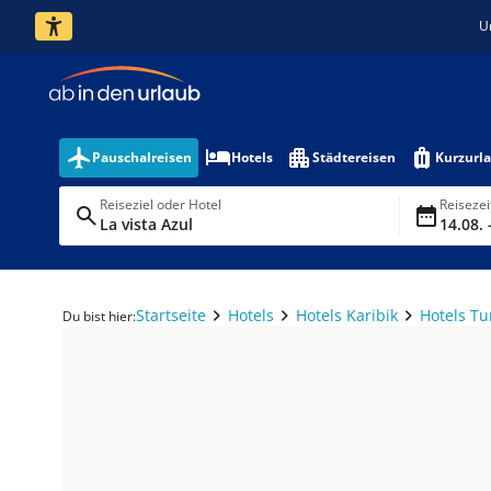
U
Pauschalreisen
Hotels
Städtereisen
Kurzurl
Reiseziel oder Hotel
Reiseze
La vista Azul
14.08. 
Startseite
Hotels
Hotels Karibik
Hotels Tu
Du bist hier: