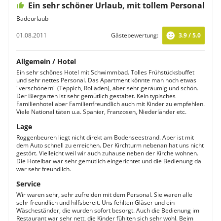
Ein sehr schöner Urlaub, mit tollem Personal
Badeurlaub
01.08.2011
Gästebewertung:
3.9 / 5.0
Allgemein / Hotel
Ein sehr schönes Hotel mit Schwimmbad. Tolles Frühstücksbuffet
und sehr nettes Personal. Das Apartment könnte man noch etwas
"verschönern" (Teppich, Rolläden), aber sehr geräumig und schön.
Der Biergarten ist sehr gemütlich gestaltet. Kein typisches
Familienhotel aber Familienfreundlich auch mit Kinder zu empfehlen.
Viele Nationalitäten u.a. Spanier, Franzosen, Niederländer etc.
Lage
Roggenbeuren liegt nicht direkt am Bodenseestrand. Aber ist mit
dem Auto schnell zu erreichen. Der Kirchturm nebenan hat uns nicht
gestört. Vielleicht weil wir auch zuhause neben der Kirche wohnen.
Die Hotelbar war sehr gemütlich eingerichtet und die Bedienung da
war sehr freundlich.
Service
Wir waren sehr, sehr zufreiden mit dem Personal. Sie waren alle
sehr freundlich und hilfsbereit. Uns fehlten Gläser und ein
Wäscheständer, die wurden sofort besorgt. Auch die Bedienung im
Restaurant war sehr nett, die Kinder fühlten sich sehr wohl. Beim