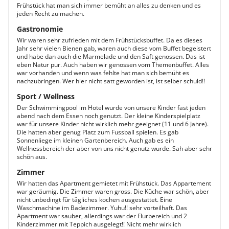
Frühstück hat man sich immer bemüht an alles zu denken und es
jeden Recht zu machen.
Gastronomie
Wir waren sehr zufrieden mit dem Frühstücksbuffet. Da es dieses
Jahr sehr vielen Bienen gab, waren auch diese vom Buffet begeistert
und habe dan auch die Marmelade und den Saft genossen. Das ist
eben Natur pur. Auch haben wir genossen vom Themenbuffet. Alles
war vorhanden und wenn was fehlte hat man sich bemüht es
nachzubringen. Wer hier nicht satt geworden ist, ist selber schuld!!
Sport / Wellness
Der Schwimmingpool im Hotel wurde von unsere Kinder fast jeden
abend nach dem Essen noch genutzt. Der kleine Kinderspielplatz
war für unsere Kinder nicht wirklich mehr geeignet (11 und 6 Jahre).
Die hatten aber genug Platz zum Fussball spielen. Es gab
Sonnenliege im kleinen Gartenbereich. Auch gab es ein
Wellnessbereich der aber von uns nicht genutz wurde. Sah aber sehr
schön aus.
Zimmer
Wir hatten das Apartment gemietet mit Frühstück. Das Appartement
war geräumig. Die Zimmer waren gross. Die Küche war schön, aber
nicht unbedingt für tägliches kochen ausgestattet. Eine
Waschmachine im Badezimmer. Yuhu!! sehr vorteilhaft. Das
Apartment war sauber, allerdings war der Flurbereich und 2
Kinderzimmer mit Teppich ausgelegt!! Nicht mehr wirklich