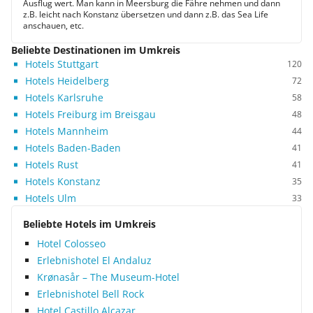
Ausflug wert. Man kann in Meersburg die Fähre nehmen und dann
z.B. leicht nach Konstanz übersetzen und dann z.B. das Sea Life
anschauen, etc.
Beliebte Destinationen im Umkreis
Hotels Stuttgart
120
Hotels Heidelberg
72
Hotels Karlsruhe
58
Hotels Freiburg im Breisgau
48
Hotels Mannheim
44
Hotels Baden-Baden
41
Hotels Rust
41
Hotels Konstanz
35
Hotels Ulm
33
Beliebte Hotels im Umkreis
Hotel Colosseo
Erlebnishotel El Andaluz
Krønasår – The Museum-Hotel
Erlebnishotel Bell Rock
Hotel Castillo Alcazar