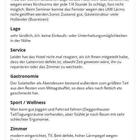
wegen eines Kirchturms der jede 1/4 Stunde 3x schlägt, fast nicht
möglich. Beim Seminar konnte das Fenster wegen des LKW Lärms
nicht geöffnet werden.Sonst: Zustand: gut, Gästestruktur: viele
Holländer (Busreisen)
Lage
sehr ländlich, d.h. keine Einkaufs- oder Unterhaltungsmöglichkeiten
in der Nähe
Service
Leider hat das Hotel nicht mal reagiert, als ich Ihnen mitgeteilt habe,
dass der Lattenrost defekt ist, obwohl Zeit gewesen wäre, ihn zu
reparieren oder das Zimmer zu wechseln.
Gastronomie
Der Salatteller als Abendessen bestand außerdem zum größten Teil
aus den Resten vom Mittagsbuffet, so dass alles nach Rettich etc
geschmeckt hat.
Sport / Wellness
Man kann gut Joggen und Fahrrad fahren (Deggenhauser
Tal)Tagungsräume vorhanden, aber Stühle je nach Raum mit sehr
schlechter Ergonomie.
Zimmer
modern eingerichtet, TV, Bett defekt, hoher Lärmpegel wegen