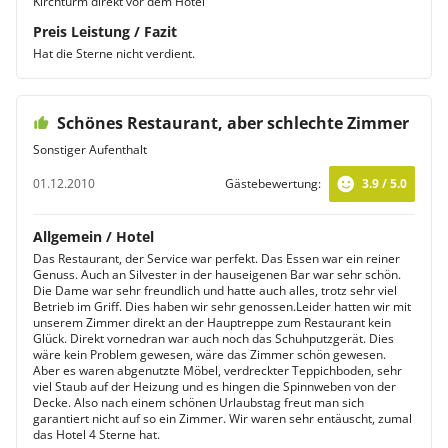
Kirchturm direkt vor dem Hotel
Preis Leistung / Fazit
Hat die Sterne nicht verdient.
Schönes Restaurant, aber schlechte Zimmer
Sonstiger Aufenthalt
01.12.2010
Gästebewertung:
3.9 / 5.0
Allgemein / Hotel
Das Restaurant, der Service war perfekt. Das Essen war ein reiner
Genuss. Auch an Silvester in der hauseigenen Bar war sehr schön.
Die Dame war sehr freundlich und hatte auch alles, trotz sehr viel
Betrieb im Griff. Dies haben wir sehr genossen.Leider hatten wir mit
unserem Zimmer direkt an der Hauptreppe zum Restaurant kein
Glück. Direkt vornedran war auch noch das Schuhputzgerät. Dies
wäre kein Problem gewesen, wäre das Zimmer schön gewesen.
Aber es waren abgenutzte Möbel, verdreckter Teppichboden, sehr
viel Staub auf der Heizung und es hingen die Spinnweben von der
Decke. Also nach einem schönen Urlaubstag freut man sich
garantiert nicht auf so ein Zimmer. Wir waren sehr entäuscht, zumal
das Hotel 4 Sterne hat.