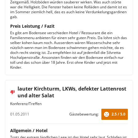
Zeitgemäß. Holzböden würden sauberer wirken. Was auch störte
war die Helligkeit. Die Fenster haben keine Rolläden und damit ist es
im Sommer ziemlich hell, das es auch keine Verdunkelungsgardinen
gab.
Preis Leistung / Fazit
Es gibt am Bodensee verschieden Hotel / Restaurant die ein
Familienmenu anbieten für einen sehr guten Preis. Da lohnt sich das
selber kohen kaum noch. Ausserdem wären Wasserschuhe sehr
nützlich wenn man im Bodensee schwimmen gehen möchte, da es
doch recht steinig ist. Zu empfehlen ist auf jedemfall die Silvretta
Hochalpenstraße. Ansonsten finden wir den Bodensee einfach nur
toll und das schon über 18 Jahre. Erst ohne Kinder und jetzt mit
Kinder.
lauter Kirchturm, LKWs, defekter Lattenrost
und alter Salat
Konferenz/Treffen
01.05.2011
Gästebewertung:
2.5 / 5.0
Allgemein / Hotel
Trotz der extrem ländlichen Lage ist das Hotel sehr laut. Schlafen ist