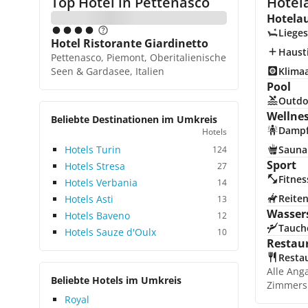
Top Hotel in
Pettenasco
Hotel
Hotela
Lieges
Hotel Ristorante Giardinetto
Hausti
Pettenasco, Piemont, Oberitalienische
Seen & Gardasee, Italien
Klima
Pool
Outdo
Wellne
Beliebte Destinationen im Umkreis
Damp
Hotels
Hotels Turin
Sauna
124
Sport
Hotels Stresa
27
Fitnes
Hotels Verbania
14
Reite
Hotels Asti
13
Wasser
Hotels Baveno
12
Tauch
Hotels Sauze d'Oulx
10
Restau
Resta
Alle Ang
Beliebte Hotels im Umkreis
Zimmers
Royal