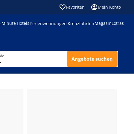
Favoriten
Mein Konto
t Minute
Hotels
Magazin
Extras
Ferienwohnungen
Kreuzfahrten
nde
Angebote suchen
.