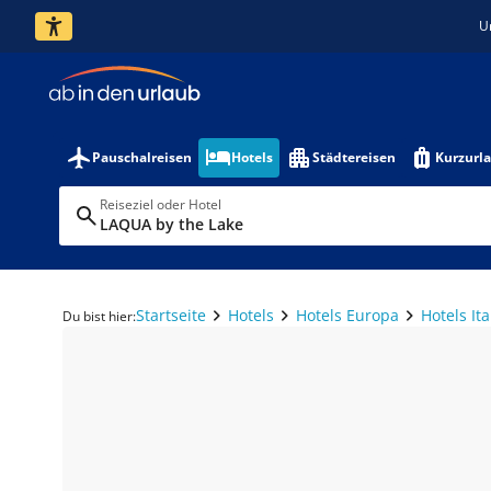
U
Pauschalreisen
Hotels
Städtereisen
Kurzurl
Reiseziel oder Hotel
LAQUA by the Lake
Startseite
Hotels
Hotels Europa
Hotels Ita
Du bist hier: