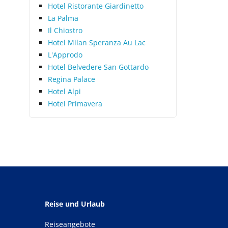
Hotel Ristorante Giardinetto
La Palma
Il Chiostro
Hotel Milan Speranza Au Lac
L'Approdo
Hotel Belvedere San Gottardo
Regina Palace
Hotel Alpi
Hotel Primavera
Reise und Urlaub
Reiseangebote