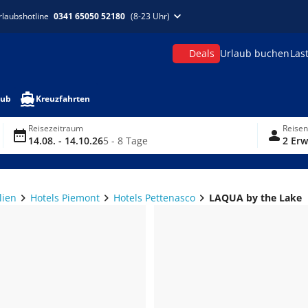
rlaubshotline
0341 65050 52180
(8-23 Uhr)
Deals
Urlaub buchen
Las
aub
Kreuzfahrten
Reisezeitraum
Reise
14.08. - 14.10.26
5 - 8 Tage
2 Erw
lien
Hotels Piemont
Hotels Pettenasco
LAQUA by the Lake