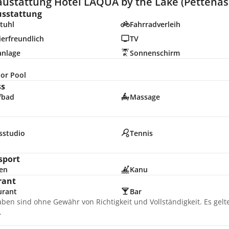
austattung Hotel LAQUA by the Lake (Pettenas
usstattung
tuhl
Fahrradverleih
erfreundlich
TV
anlage
Sonnenschirm
or Pool
ss
fbad
Massage
sstudio
Tennis
n
sport
en
Kanu
rant
urant
Bar
aben sind ohne Gewähr von Richtigkeit und Vollständigkeit. Es gel
.