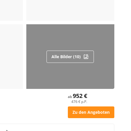
Alle Bilder (10)
952 €
ab
476 € p.P.
Zu den Angeboten