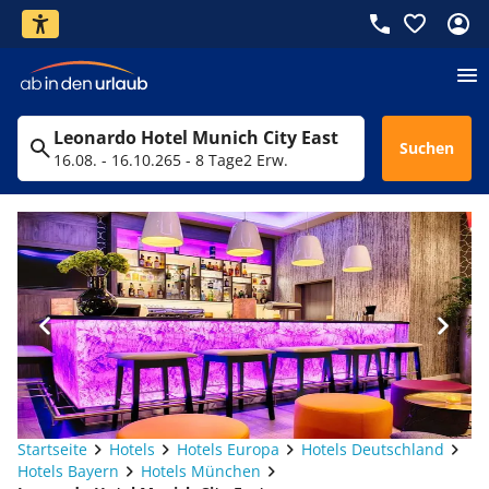
Leonardo Hotel Munich City East
Suchen
16.08. - 16.10.26
5 - 8 Tage
2 Erw.
Startseite
Hotels
Hotels Europa
Hotels Deutschland
Hotels Bayern
Hotels München