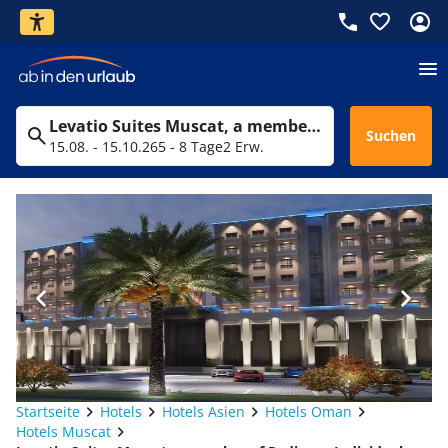
Levatio Suites Muscat, a member of Radisson Individuals
Suchen
15.08. - 15.10.26
5 - 8 Tage
2 Erw.
Startseite
Hotels
Hotels Asien
Hotels Oman
Hotels Muscat