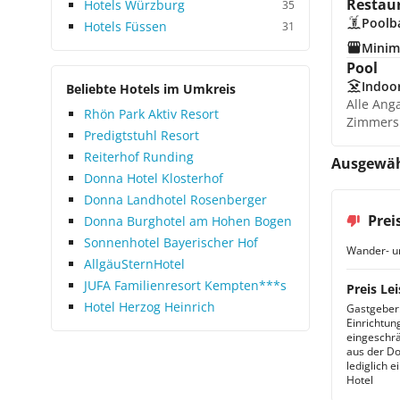
Restau
Hotels Würzburg
35
Poolb
Hotels Füssen
31
Minim
Pool
Indoo
Beliebte Hotels im Umkreis
Alle Ang
Rhön Park Aktiv Resort
Zimmers
Predigtstuhl Resort
Reiterhof Runding
Ausgewähl
Donna Hotel Klosterhof
Donna Landhotel Rosenberger
Prei
Donna Burghotel am Hohen Bogen
Sonnenhotel Bayerischer Hof
Wander- u
AllgäuSternHotel
JUFA Familienresort Kempten***s
Preis Lei
Hotel Herzog Heinrich
Gastgeber: 
Einrichtun
eingeschrä
aus der Do
lediglich 
Hotel