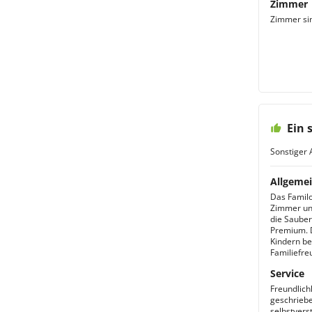
Zimmer
Zimmer sin
Ein 
Sonstiger 
Allgemei
Das Familo
Zimmer und
die Sauber
Premium. D
Kindern ber
Familiefreu
Service
Freundlich
geschriebe
selbstvers