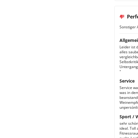
Perf
Sonstiger 
Allgemei
Leider ist
alles saube
vergleichb
Selbstkrit
Untergang.
"
Service
Service wa
was in dem
beanstand
Weinempfel
unpersönli
Sport / 
sehr schön
ideal. Toll
Fitnessrau