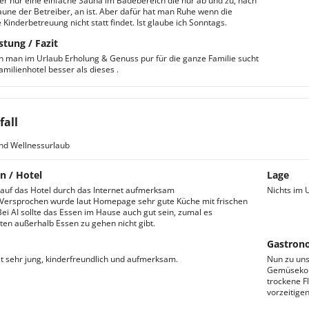
der nur eine einfache Sauna im Badebereich die nur ab und zu, nach
aune der Betreiber, an ist. Aber dafür hat man Ruhe wenn die
Kinderbetreuung nicht statt findet. Ist glaube ich Sonntags.
stung / Fazit
nn man im Urlaub Erholung & Genuss pur für die ganze Familie sucht
Familienhotel besser als dieses .
fall
nd Wellnessurlaub
n / Hotel
Lage
auf das Hotel durch das Internet aufmerksam
Nichts im 
Versprochen wurde laut Homepage sehr gute Küche mit frischen
Bei AI sollte das Essen im Hause auch gut sein, zumal es
ten außerhalb Essen zu gehen nicht gibt.
Gastron
st sehr jung, kinderfreundlich und aufmerksam.
Nun zu uns
Gemüsekon
trockene F
vorzeitige