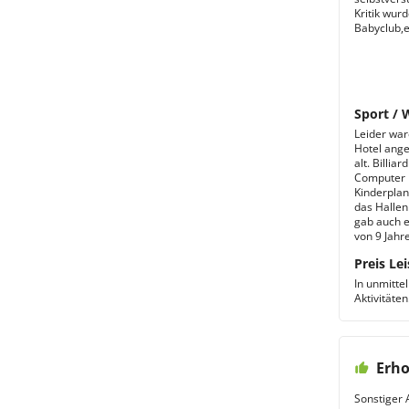
Kritik wur
Babyclub,e
Sport / 
Leider war
Hotel ange
alt. Billia
Computer m
Kinderplan
das Hallen
gab auch e
von 9 Jahr
Preis Lei
In unmitte
Aktivitäten
Erho
Sonstiger 