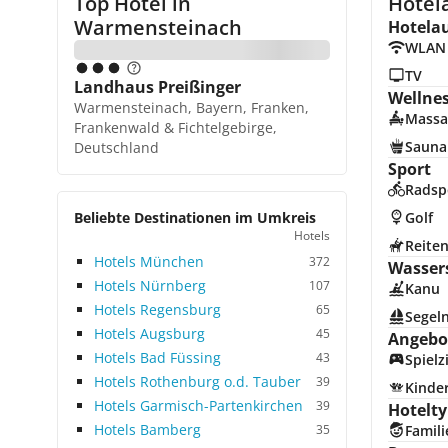
Top Hotel in
Hotel
Warmensteinach
Hotela
WLAN
TV
Landhaus Preißinger
Wellne
Warmensteinach, Bayern, Franken,
Massa
Frankenwald & Fichtelgebirge,
Sauna
Deutschland
Sport
Radsp
Beliebte Destinationen im Umkreis
Golf
Hotels
Reite
Hotels München
372
Wasser
Hotels Nürnberg
107
Kanu
Hotels Regensburg
65
Segel
Hotels Augsburg
45
Angebot
Hotels Bad Füssing
43
Spiel
Hotels Rothenburg o.d. Tauber
39
Kinde
Hotels Garmisch-Partenkirchen
39
Hotelty
Hotels Bamberg
35
Famili