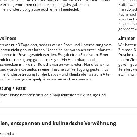
de ernst genommen und sofort beseitigt.Es gab einen
Büffet war 
inen Kinderclub, glaube auch einen Teenieclub
man zwisch
Kuchenbüf
aus drei Ge
Kinder und
gebracht 
Wellness
Zimmer
en wir nur 3 Tage dort, sodass wir an Sport und Unterhaltung vom
Wir hatten
boten nicht genutzt haben. Unser kleiner war auch erst 4 Monate
Zimmer. Di
rd konnte im Foyer gespielt werden. Es gab einen Spielraum. Einen
Dusche und
it Internetzugang gab es im Foyer, Ein Hallenbad - und
mit im Zim
schbecken mit kleiner Rutsche waren vorhanden. Handtücher für
gereinigt 
bad wurden kostenlos in einer Tasche zur Verfügung gestellt. Es
Telefon, wa
ine Kinderbetreuung für die Babys - und Kleinkinder bis zum Alter
etc.) hing
en. 2 schöne große Spielplätze waren auch vorhanden,
stung / Fazit
lbarer Nähe befinden sich viele Möglichkeiten für Ausflüge und
.
len, entspannen und kulinarische Verwöhnung
Aufenthalt