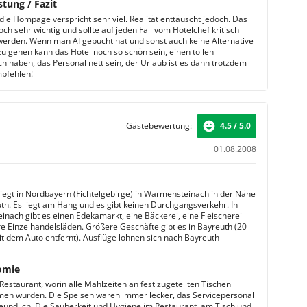
stung / Fazit
die Hompage verspricht sehr viel. Realität enttäuscht jedoch. Das
och sehr wichtig und sollte auf jeden Fall vom Hotelchef kritisch
werden. Wenn man AI gebucht hat und sonst auch keine Alternative
zu gehen kann das Hotel noch so schön sein, einen tollen
h haben, das Personal nett sein, der Urlaub ist es dann trotzdem
mpfehlen!
Gästebewertung:
4.5 / 5.0
01.08.2008
liegt in Nordbayern (Fichtelgebirge) in Warmensteinach in der Nähe
th. Es liegt am Hang und es gibt keinen Durchgangsverkehr. In
nach gibt es einen Edekamarkt, eine Bäckerei, eine Fleischerei
re Einzelhandelsläden. Größere Geschäfte gibt es in Bayreuth (20
t dem Auto entfernt). Ausflüge lohnen sich nach Bayreuth
omie
Restaurant, worin alle Mahlzeiten an fest zugeteilten Tischen
n wurden. Die Speisen waren immer lecker, das Servicepersonal
freundlich. Die Sauberkeit und Hygiene im Restaurant. am Tisch und