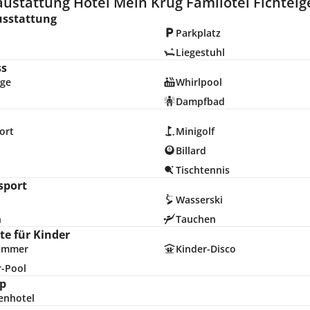
austattung Hotel Mein Krug Familotel Fichtel
usstattung
Parkplatz
Liegestuhl
ss
ge
Whirlpool
Dampfbad
ort
Minigolf
Billard
n
Tischtennis
sport
Wasserski
n
Tauchen
e für Kinder
zimmer
Kinder-Disco
r-Pool
p
enhotel