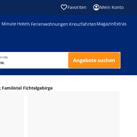
Favoriten
Mein Konto
t Minute
Hotels
Magazin
Extras
Ferienwohnungen
Kreuzfahrten
sende
Angebote suchen
rw.
 Familotel Fichtelgebirge