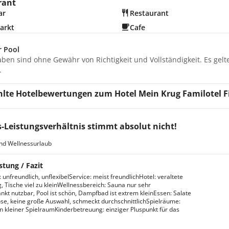
rant
ar
Restaurant
arkt
Cafe
r Pool
aben sind ohne Gewähr von Richtigkeit und Vollständigkeit. Es gel
.
te Hotelbewertungen zum Hotel Mein Krug Familotel Fi
s-Leistungsverhältnis stimmt absolut nicht!
nd Wellnessurlaub
stung / Fazit
unfreundlich, unflexibelService: meist freundlichHotel: veraltete
g, Tische viel zu kleinWellnessbereich: Sauna nur sehr
nkt nutzbar, Pool ist schön, Dampfbad ist extrem kleinEssen: Salate
se, keine große Auswahl, schmeckt durchschnittlichSpielräume:
ein kleiner SpielraumKinderbetreuung: einziger Pluspunkt für das