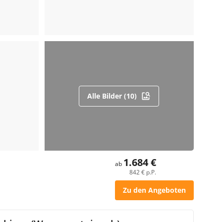
Alle Bilder (10)
1.684 €
ab
842 € p.P.
Zu den Angeboten