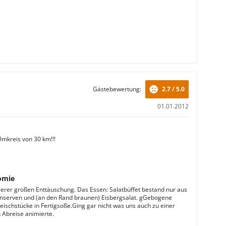
Gästebewertung:
2.7 / 5.0
01.01.2012
Umkreis von 30 km!!!
omie
erer großen Enttäuschung. Das Essen: Salatbüffet bestand nur aus
serven und (an den Rand braunen) Eisbergsalat. gGebogene
leischstücke in Fertigsoße.Ging gar nicht was uns auch zu einer
n Abreise animierte.