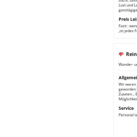
sucht. Lei
Lust und L
ganztägige 
Preis Lei
Fazit : we
,ist jedes 
Rein
Wander- u
Allgemei
Wir waren 
geworden.
Zutaten... 
Möglichkei
Service
Personal i