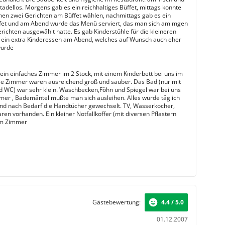
tadellos. Morgens gab es ein reichhaltiges Büffet, mittags konnte
en zwei Gerichten am Büffet wählen, nachmittags gab es ein
fet und am Abend wurde das Menü serviert, das man sich am mgen
richten ausgewählt hatte. Es gab Kinderstühle für die kleineren
 ein extra Kinderessen am Abend, welches auf Wunsch auch eher
wurde
 ein einfaches Zimmer im 2 Stock, mit einem Kinderbett bei uns im
e Zimmer waren ausreichend groß und sauber. Das Bad (nur mit
 WC) war sehr klein. Waschbecken,Föhn und Spiegel war bei uns
mer , Bademäntel mußte man sich ausleihen. Alles wurde täglich
und nach Bedarf die Handtücher gewechselt. TV, Wasserkocher,
ren vorhanden. Ein kleiner Notfallkoffer (mit diversen Pflastern
 im Zimmer
Gästebewertung:
4.4 / 5.0
01.12.2007