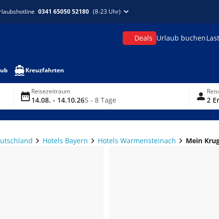
rlaubshotline
0341 65050 52180
(8-23 Uhr)
Deals
Urlaub buchen
Las
aub
Kreuzfahrten
Reisezeitraum
Rei
14.08. - 14.10.26
5 - 8 Tage
2 E
eutschland
Hotels Bayern
Hotels Warmensteinach
Mein Krug