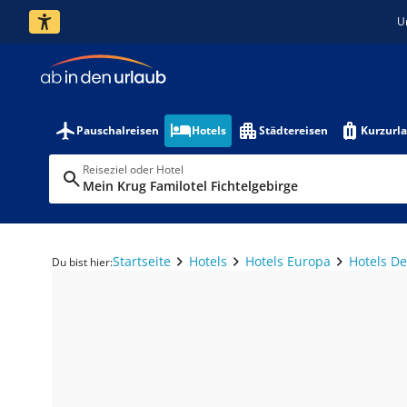
U
Pauschalreisen
Hotels
Städtereisen
Kurzurl
Reiseziel oder Hotel
Mein Krug Familotel Fichtelgebirge
Startseite
Hotels
Hotels Europa
Hotels D
Du bist hier: