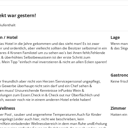
ekt war gestern!
Aufenthalt
n / Hotel
Lage
 das Hotel in die Jahre gekommen und das sieht man! Es ist zwar
Wenn man z
r und ordentlich, aber vielleicht sollten die Besitzer selbstmal in ein
& das Skige
ares 4 Kronen Familotel um zu sehen wo´s bei ihnen fehlt.Fehlende
ik & überhöhtes Selbstbewustsein ist der erste Schritt zum
 Mein Tipp "einfach mal inverstieren & nicht an allen Ecken sparen!
Gastron
r freundlich aber nicht von Herzen !Servicepersonal ungepflegt,
Keine frisc
 Gewerbe überhaupt nicht sein darf und ein Chef sehen &
en muss! Unzureichende Kenntnisse inPunkto Wein &
ungen zum Essen.Check in & Check out nur Oberflächlich und
ch, waswir noch nie in einem anderen Hotel erlebt haben!
Wellness
Zimmer
er Pool , sauber und angenehme Temperaturen.Auch für Kinder
Hatten ein
 angelegt.Leider auch hier, nicht wie beschrieben, kein
m!Kein einladender Wellnessbereich in dem man Ruhe undErholung