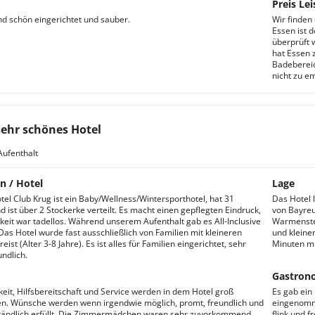
Preis Lei
d schön eingerichtet und sauber.
Wir finden 
Essen ist d
überprüft 
hat Essen 
Badebereic
nicht zu e
sehr schönes Hotel
Aufenthalt
n / Hotel
Lage
tel Club Krug ist ein Baby/Wellness/Wintersporthotel, hat 31
Das Hotel 
 ist über 2 Stockerke verteilt. Es macht einen gepflegten Eindruck,
von Bayreu
keit war tadellos. Während unserem Aufenthalt gab es All-Inclusive
Warmenstei
as Hotel wurde fast ausschließlich von Familien mit kleineren
und kleine
eist (Alter 3-8 Jahre). Es ist alles für Familien eingerichtet, sehr
Minuten mi
ndlich.
Gastron
keit, Hilfsbereitschaft und Service werden in dem Hotel groß
Es gab ein 
n. Wünsche werden wenn irgendwie möglich, promt, freundlich und
eingenomme
tändlich erfüllt. Die Zimmermädchen waren sehr zuvorkommend.
flink und 