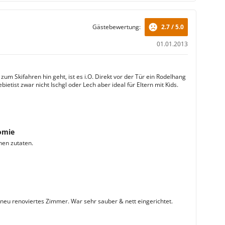
Gästebewertung:
2.7 / 5.0
01.01.2013
um Skifahren hin geht, ist es i.O. Direkt vor der Tür ein Rodelhang
bietist zwar nicht Ischgl oder Lech aber ideal für Eltern mit Kids.
omie
hen zutaten.
 neu renoviertes Zimmer. War sehr sauber & nett eingerichtet.