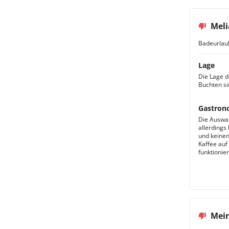
Meli
Badeurlau
Lage
Die Lage d
Buchten si
Gastron
Die Auswah
allerdings
und keinen
Kaffee auf
funktionier
Mein