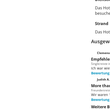
Das Hot
besuche
Strand
Das Hot
Ausgewä
Clemens 
Empfehle
Single
reiste 
Ich war wie
Bewertung
Judith A.
More tha
Freunden
rei
Wir waren 1
Bewertung
Weitere 