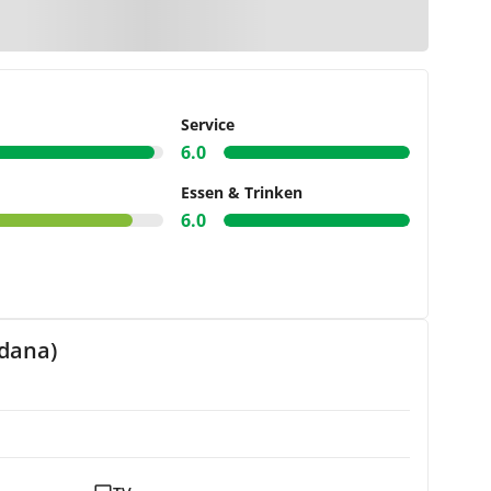
r Karte
Service
6.0
Essen & Trinken
6.0
ldana)