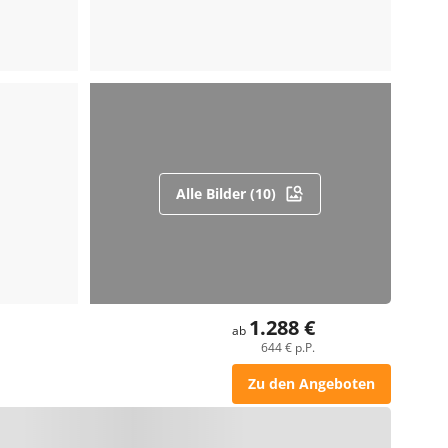
Alle Bilder (10)
1.288 €
ab
644 € p.P.
Zu den Angeboten