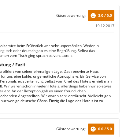
Gästebewertung:
3.0 / 5.0
19.12.2017
alservice beim Frühstück war sehr unpersönlich. Weder in
englisch oder deutsch gab es eine Begrüßung. Selbst das
umen vom Tisch ging sprachlos vonstatten.
stung / Fazit
profitiert von seiner einmaligen Lage. Das renovierte Haus
e für uns eine kühle, ungemütliche Atmosphäre. Ein Service von
Personals existierte nicht. Selbst vom Chef des Hotels erhielt man
ß. Wir waren schon in vielen Hotels, allerdings haben wir so etwas
 erlebt. An der Rezeption gab es einen freundlichen
echenden Angestellten. Wir waren sehr enttäuscht. Vielleicht gab
 nur wenige deutsche Gäste. Einzig die Lage des Hotels ist zu
Gästebewertung:
0.0 / 5.0