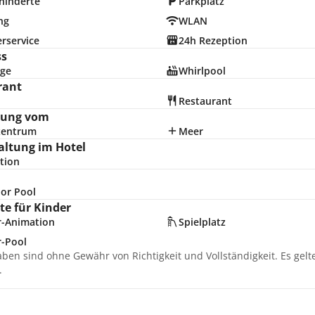
hinderte
Parkplatz
ng
WLAN
rservice
24h Rezeption
ss
ge
Whirlpool
rant
Restaurant
nung vom
zentrum
Meer
altung im Hotel
tion
or Pool
e für Kinder
r-Animation
Spielplatz
r-Pool
aben sind ohne Gewähr von Richtigkeit und Vollständigkeit. Es gel
.