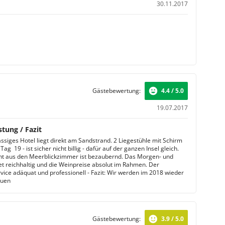
30.11.2017
Gästebewertung:
4.4 / 5.0
19.07.2017
stung / Fazit
assiges Hotel liegt direkt am Sandstrand. 2 Liegestühle mit Schirm
ag  19 - ist sicher nicht billig - dafür auf der ganzen Insel gleich.
ht aus den Meerblickzimmer ist bezaubernd. Das Morgen- und
t reichhaltig und die Weinpreise absolut im Rahmen. Der
ice adäquat und professionell - Fazit: Wir werden im 2018 wieder
auen
Gästebewertung:
3.9 / 5.0