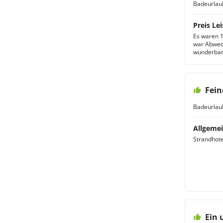
Badeurlau
Preis Lei
Es waren 1
war Abwech
wunderbar.
Fein
Badeurlau
Allgemei
Strandhote
Ein 