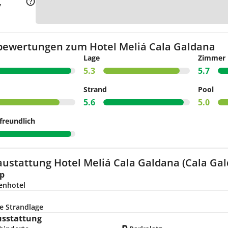
Zu
7
bewertungen zum Hotel Meliá Cala Galdana
Lage
Zimmer
5.3
5.7
Strand
Pool
5.6
5.0
freundlich
austattung Hotel Meliá Cala Galdana (Cala Ga
p
enhotel
e Strandlage
usstattung