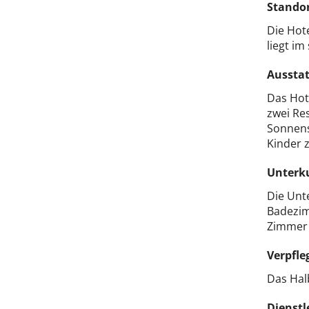
Stando
Die Hote
liegt im
Aussta
Das Hot
zwei Re
Sonnens
Kinder 
Unterk
Die Unt
Badezim
Zimmer 
Verpfle
Das Hal
Dienstl