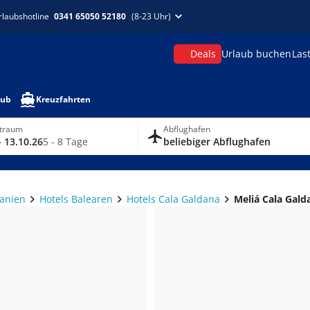
rlaubshotline
0341 65050 52180
(8-23 Uhr)
Deals
Urlaub buchen
Las
aub
Kreuzfahrten
itraum
Abflughafen
- 13.10.26
5 - 8 Tage
beliebiger Abflughafen
panien
Hotels Balearen
Hotels Cala Galdana
Meliá Cala Gald