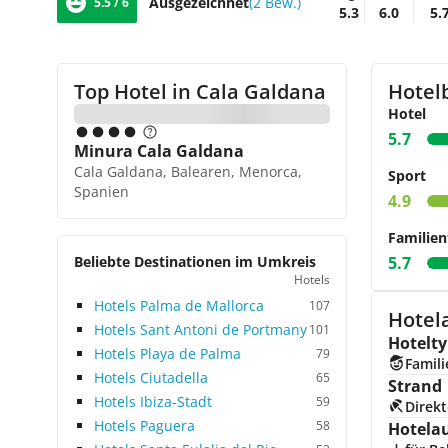
Ausgezeichnet
(2 Bew.)
5.5 / 6
5.3
6.0
5.
Top Hotel in
Cala Galdana
Hotel
Hotel
5.7
Minura Cala Galdana
Cala Galdana, Balearen, Menorca,
Sport
Spanien
4.9
Familien
Beliebte Destinationen im Umkreis
5.7
Hotels
Hotels Palma de Mallorca
107
Hotel
Hotels Sant Antoni de Portmany
101
Hotelty
Hotels Playa de Palma
79
Famili
Hotels Ciutadella
65
Strand
Hotels Ibiza-Stadt
59
Direkt
Hotels Paguera
58
Hotela