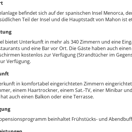
rt
lanlage befindet sich auf der spanischen Insel Menorca, de
 südlichen Teil der Insel und die Hauptstadt von Mahon ist 
ttung
el bietet Unterkunft in mehr als 340 Zimmern und eine Eing
staurants und eine Bar vor Ort. Die Gäste haben auch eine
chirmen kostenlos zur Verfügung (Strandtücher im Gegensat
zur Verfügung.
unft
erkunft in komfortabel eingerichteten Zimmern eingerichte
mer, einem Haartrockner, einem Sat.-TV, einer Minibar und
hat auch einen Balkon oder eine Terrasse.
gung
bpensionsprogramm beinhaltet Frühstücks- und Abendbuff
eistungen