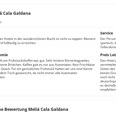
á Cala Galdana
b
Service
es Hotels in der wunderschönen Bucht ist nicht zu toppen. Kleinere
Der Person
nd fußläufig zu erreichen.
spanisch, 
Tellerabrä
omie
Preis Lei
l am Frühstücksbuffet war gut. Sehr leckere Körnerbaguettes,
Das Hotel 
 keine Brötchen. Kaffee gab es nur aus Automaten. Kein Frischkäse
vermittelt
 Quark. Für ein gemütliches Frühstück hätten wir uns eine Kanne
Seiten des 
 dem Tisch gewünscht, da nicht immer alle Automaten
keinen Gru
ten.
noch nicht
deutschspr
es deshalb
empfehlen
e Bewertung Meliá Cala Galdana