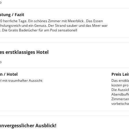
b
stung / Fazit
0 herrliche Tage. Ein schönes Zimmer mit Meerblick . Das Essen
slungsreich und ein Genuss. Der Strand sauber und das Meer war
 Die Gratis Badetücher für am Pool sensationell
es erstklassiges Hotel
b
n / Hotel
Preis Lei
l mit traumhafter Aussicht
Das erstkl
kosten pro T
Die Aussic
Abendbuffe
Zimmerserv
vorbeisch
unvergesslicher Ausblick!