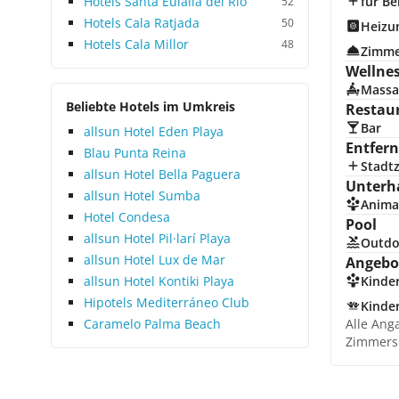
Hotels Santa Eulalia del Rio
für Be
52
Hotels Cala Ratjada
50
Heizu
Hotels Cala Millor
48
Zimme
Wellne
Massa
Beliebte Hotels im Umkreis
Restau
Bar
allsun Hotel Eden Playa
Entfer
Blau Punta Reina
Stadt
allsun Hotel Bella Paguera
Unterh
allsun Hotel Sumba
Anima
Hotel Condesa
Pool
allsun Hotel Pil·larí Playa
Outdo
allsun Hotel Lux de Mar
Angebot
allsun Hotel Kontiki Playa
Kinde
Hipotels Mediterráneo Club
Kinde
Caramelo Palma Beach
Alle Ang
Zimmers