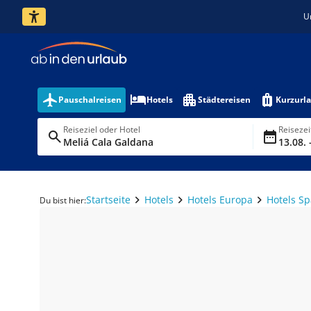
U
Pauschalreisen
Hotels
Städtereisen
Kurzurl
Reiseziel oder Hotel
Reiseze
Meliá Cala Galdana
13.08. 
Startseite
Hotels
Hotels Europa
Hotels S
Du bist hier: