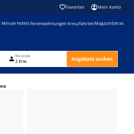
Favoriten
Mein Konto
t Minute
Hotels
Magazin
Extras
Ferienwohnungen
Kreuzfahrten
Reisende
Angebote suchen
2 Erw.
ana