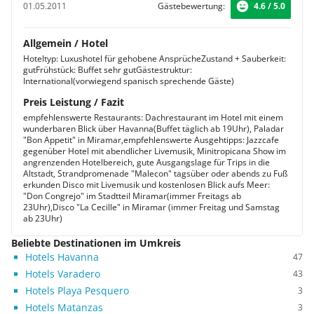
01.05.2011
Gästebewertung:
4.6 / 5.0
Allgemein / Hotel
Hoteltyp: Luxushotel für gehobene AnsprücheZustand + Sauberkeit:
gutFrühstück: Buffet sehr gutGästestruktur:
International(vorwiegend spanisch sprechende Gäste)
Preis Leistung / Fazit
empfehlenswerte Restaurants: Dachrestaurant im Hotel mit einem
wunderbaren Blick über Havanna(Buffet täglich ab 19Uhr), Paladar
"Bon Appetit" in Miramar,empfehlenswerte Ausgehtipps: Jazzcafe
gegenüber Hotel mit abendlicher Livemusik, Minitropicana Show im
angrenzenden Hotelbereich, gute Ausgangslage für Trips in die
Altstadt, Strandpromenade "Malecon" tagsüber oder abends zu Fuß
erkunden Disco mit Livemusik und kostenlosen Blick aufs Meer:
"Don Congrejo" im Stadtteil Miramar(immer Freitags ab
23Uhr),Disco "La Cecille" in Miramar (immer Freitag und Samstag
ab 23Uhr)
Beliebte Destinationen im Umkreis
Hotels Havanna
47
Hotels Varadero
43
Hotels Playa Pesquero
3
Hotels Matanzas
3