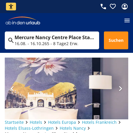
Mercure Nancy Centre Place Stanislas
Suchen
16.08. - 16.10.26
5 - 8 Tage
2 Erw.
Startseite
Hotels
Hotels Europa
Hotels Frankreich
Hotels Elsass-Lothringen
Hotels Nancy