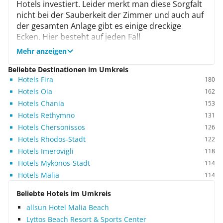
Hotels investiert. Leider merkt man diese Sorgfalt
nicht bei der Sauberkeit der Zimmer und auch auf
der gesamten Anlage gibt es einige dreckige
Ecken. Hier besteht auf jeden Fall
Verbesserungsbedarf. Unsere Kinder haben sich
Mehr anzeigen
hier zwar rundum wohlgefühlt, was aber nur an
den anderen anwesenden Kindern lag. Wir hätten
Beliebte Destinationen im Umkreis
Hotels Fira
uns mehr Animation gewünscht. Am Strand lässt
180
es sich wunderbar Schnorcheln, vor allem die
Hotels Oia
162
felsigen Abschnitte bieten sich hierfür besonders
Hotels Chania
153
gut an. Unser Zimmer bot genügend Platz für 4
Hotels Rethymno
131
Personen, nur hatten wir mit Kakerlaken auch
Hotels Chersonissos
126
noch Untermieter. Ein bisschen Probleme hatten
Hotels Rhodos-Stadt
122
wir bei der Verständigung mit dem Hotelpersonal,
Hotels Imerovigli
118
mit Händen und Füßen hat es dann aber doch
Hotels Mykonos-Stadt
114
geklappt. Für die Verpflegung stehen gleich
Hotels Malia
114
mehrere Restaurants zur Auswahl, so dass wir
nach unserem Geschmack wählen konnten. Die
Beliebte Hotels im Umkreis
Qualität der Speisen hat uns leider nicht
allsun Hotel Malia Beach
überzeugt. Daher sind wir öfters in eine der
Lyttos Beach Resort & Sports Center