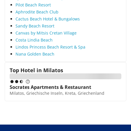
umliegenden Tavernen eingekehrt. Sehr zu
Pilot Beach Resort
empfehlen war unser Ausflug zum Palast von
Aphrodite Beach Club
Malia, der nur wenige Kilometer vom Hotel
entfernt gelegen ist. Fazit: Das Hotel ist wirklich
Cactus Beach Hotel & Bungalows
nur eine Empfehlung für Urlauber, die über viele
Sandy Beach Resort
Mängel hinwegsehen können. Einzig die zentrale
Canvas by Mitsis Cretan Village
Lage spricht für sich, sonst eher nicht für einen
Costa Lindia Beach
Familienurlaub geeignet.
Lindos Princess Beach Resort & Spa
Nana Golden Beach
Top Hotel in
Milatos
Socrates Apartments & Restaurant
Milatos, Griechische Inseln, Kreta, Griechenland