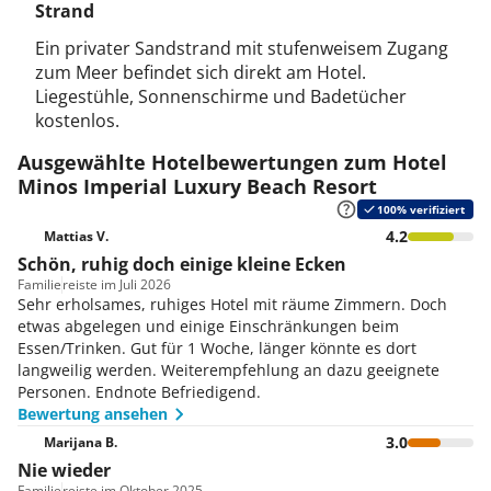
Strand
Ein privater Sandstrand mit stufenweisem Zugang
zum Meer befindet sich direkt am Hotel.
Liegestühle, Sonnenschirme und Badetücher
kostenlos.
Ausgewählte Hotelbewertungen zum Hotel
Minos Imperial Luxury Beach Resort
100% verifiziert
4.2
Mattias V.
Schön, ruhig doch einige kleine Ecken
Familie
reiste im Juli 2026
Sehr erholsames, ruhiges Hotel mit räume Zimmern. Doch
etwas abgelegen und einige Einschränkungen beim
Essen/Trinken. Gut für 1 Woche, länger könnte es dort
langweilig werden. Weiterempfehlung an dazu geeignete
Personen. Endnote Befriedigend.
Bewertung ansehen
3.0
Marijana B.
Nie wieder
Familie
reiste im Oktober 2025