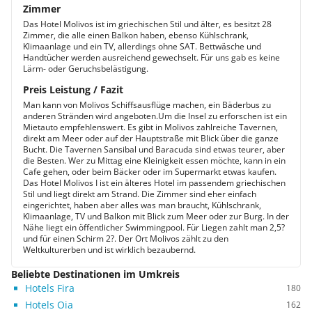
Zimmer
Das Hotel Molivos ist im griechischen Stil und älter, es besitzt 28
Zimmer, die alle einen Balkon haben, ebenso Kühlschrank,
Klimaanlage und ein TV, allerdings ohne SAT. Bettwäsche und
Handtücher werden ausreichend gewechselt. Für uns gab es keine
Lärm- oder Geruchsbelästigung.
Preis Leistung / Fazit
Man kann von Molivos Schiffsausflüge machen, ein Bäderbus zu
anderen Stränden wird angeboten.Um die Insel zu erforschen ist ein
Mietauto empfehlenswert. Es gibt in Molivos zahlreiche Tavernen,
direkt am Meer oder auf der Hauptstraße mit Blick über die ganze
Bucht. Die Tavernen Sansibal und Baracuda sind etwas teurer, aber
die Besten. Wer zu Mittag eine Kleinigkeit essen möchte, kann in ein
Cafe gehen, oder beim Bäcker oder im Supermarkt etwas kaufen.
Das Hotel Molivos I ist ein älteres Hotel im passendem griechischen
Stil und liegt direkt am Strand. Die Zimmer sind eher einfach
eingerichtet, haben aber alles was man braucht, Kühlschrank,
Klimaanlage, TV und Balkon mit Blick zum Meer oder zur Burg. In der
Nähe liegt ein öffentlicher Swimmingpool. Für Liegen zahlt man 2,5?
und für einen Schirm 2?. Der Ort Molivos zählt zu den
Weltkulturerben und ist wirklich bezaubernd.
Beliebte Destinationen im Umkreis
Hotels Fira
180
Hotels Oia
162