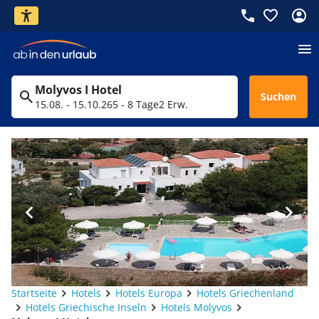
Molyvos I Hotel
Suchen
15.08. - 15.10.26
5 - 8 Tage
2 Erw.
Startseite
Hotels
Hotels Europa
Hotels Griechenland
Hotels Griechische Inseln
Hotels Molyvos