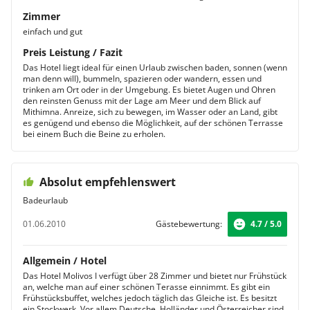
Zimmer
einfach und gut
Preis Leistung / Fazit
Das Hotel liegt ideal für einen Urlaub zwischen baden, sonnen (wenn
man denn will), bummeln, spazieren oder wandern, essen und
trinken am Ort oder in der Umgebung. Es bietet Augen und Ohren
den reinsten Genuss mit der Lage am Meer und dem Blick auf
Mithimna. Anreize, sich zu bewegen, im Wasser oder an Land, gibt
es genügend und ebenso die Möglichkeit, auf der schönen Terrasse
bei einem Buch die Beine zu erholen.
Absolut empfehlenswert
Badeurlaub
01.06.2010
Gästebewertung:
4.7 / 5.0
Allgemein / Hotel
Das Hotel Molivos I verfügt über 28 Zimmer und bietet nur Frühstück
an, welche man auf einer schönen Terasse einnimmt. Es gibt ein
Frühstücksbuffet, welches jedoch täglich das Gleiche ist. Es besitzt
ein Stockwerk, Vor allem Deutsche, Holländer und Österreicher sind