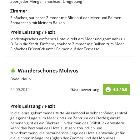
aber jeder Menge in nächster Umgebung
Zimmer
Einfaches, sauberes Zimmer mit Blick auf das Meer und Palmen.
Romantisch mit kleinem Balkon
Preis Leistung / Fazit
landestypisches einfaches Hotel direkt am Meer und ganz nah (zu
Fuß) in die Stadt. Einfache, saubere Zimmer mit Balkon zum Meer.
Einfaches Frühstück unter Palmen auf der Terrasse
Wunderschönes Molivos
Badeurlaub
25.09.2015
Gästebewertung:
4.3 / 5.0
Preis Leistung / Fazit
in die Jahre gekommenes Mittelklassehotel in sehr schöner, zentral
gelegener Lage zum Meer und zum Zentrum des Dorfes; direkt
nebenan gibt es ein Bäckerei, in der man das Frühstück erweitern
kann; das Personal des Hotels ist sehr freundlich und
zuvorkommend; die bezaubernde Lage des Hotels entschädigt für
die leichten Mängel bezüglich der Zimmer und des Mobiliars.