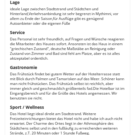
Lage
ideale Lage zwischen Stadtstrand und Städtchen und
Hinterland,Verkehrsanbindung ist sehr begrenzt in Mythimni, vor
allem zu Ende der Saison,für Ausflüge gibt es genügend
Autoanbieter oder die eigenen Füße
Service
Das Personal ist sehr freundlich, auf Fragen und Wünsche reagieren
die Mitarbeiter des Hauses sofort. Ansonsten ist das Haus in einem
"griechischen Zustand", deutsche Maßstäbe an Reinigung oder
Zustand von Zimmer und Bad sind fehl am Platze, aber es ist alles
aktzeptabel ordentlich.
Gastronomie
Das Frühstück findet bei gutem Wetter auf der Hotelterrasse statt
mit Blick durch Palmen und Tamarisken auf das Meer. Schöner kann
man nicht frühstücken. Das Frühstück selbst ist reichlich, aber
immer gleich und geschmacklich größtenteils fad.Die Hotelbar ist im
Eingangsbereich und für die Größe des Hotels angemessen. Wir
benutzten sie nicht.
Sport / Wellness
Das Hotel liegt ideal direkt am Stadtstrand. Weitere
Freizeiteinrichtungen bietet das Hotel nicht und habe ich auch nicht
erwartet. Der Charme des Ortes liegt in der Athmosphäre des
Städtchens selbst und in den fußläufig zu erreichenden weiteren
Strände, z.T. 20 Minuten oder 1 Stunde Fußweg.