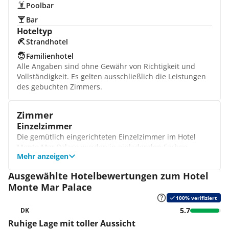
Poolbar
Bar
Hoteltyp
Strandhotel
Familienhotel
Alle Angaben sind ohne Gewähr von Richtigkeit und
Vollständigkeit. Es gelten ausschließlich die Leistungen
des gebuchten Zimmers.
Zimmer
Einzelzimmer
Die gemütlich eingerichteten Einzelzimmer im Hotel
Monte Mar Palace wurden in einladenden Farben
Mehr anzeigen
gestaltet und verfügen über zahlreiche
Annehmlichkeiten. Hier erwartet Sie auch ein schöner
Ausgewählte Hotelbewertungen zum Hotel
Balkon mit Blick auf die Berge.
Monte Mar Palace
Superior Einzelzimmer
Als Gast des Superior Einzelzimmers genießen Sie nicht
100% verifiziert
nur ein etwas größeres Zimmer, sondern auch den
5.7
DK
herrlichen Ausblick auf das glitzernde Meer. Zudem
Ruhige Lage mit toller Aussicht