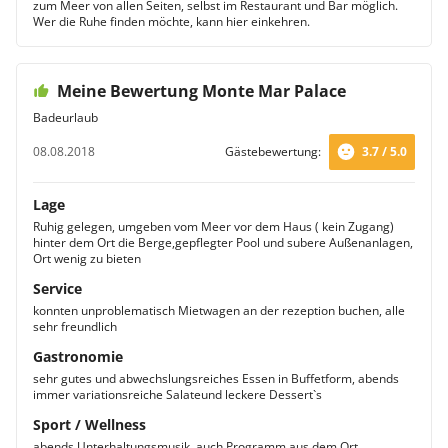
zum Meer von allen Seiten, selbst im Restaurant und Bar möglich.
Wer die Ruhe finden möchte, kann hier einkehren.
Meine Bewertung Monte Mar Palace
Badeurlaub
08.08.2018
Gästebewertung:
3.7 / 5.0
Lage
Ruhig gelegen, umgeben vom Meer vor dem Haus ( kein Zugang)
hinter dem Ort die Berge,gepflegter Pool und subere Außenanlagen,
Ort wenig zu bieten
Service
konnten unproblematisch Mietwagen an der rezeption buchen, alle
sehr freundlich
Gastronomie
sehr gutes und abwechslungsreiches Essen in Buffetform, abends
immer variationsreiche Salateund leckere Dessert`s
Sport / Wellness
abends Unterhaltungsmusik, auch Programm aus dem Ort