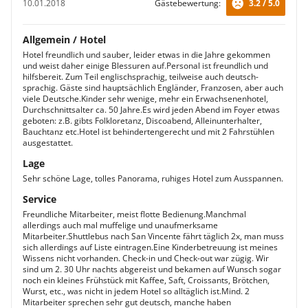
10.01.2018
Gästebewertung:
3.2 / 5.0
Allgemein / Hotel
Hotel freundlich und sauber, leider etwas in die Jahre gekommen
und weist daher einige Blessuren auf.Personal ist freundlich und
hilfsbereit. Zum Teil englischsprachig, teilweise auch deutsch-
sprachig. Gäste sind hauptsächlich Engländer, Franzosen, aber auch
viele Deutsche.Kinder sehr wenige, mehr ein Erwachsenenhotel,
Durchschnittsalter ca. 50 Jahre.Es wird jeden Abend im Foyer etwas
geboten: z.B. gibts Folkloretanz, Discoabend, Alleinunterhalter,
Bauchtanz etc.Hotel ist behindertengerecht und mit 2 Fahrstühlen
ausgestattet.
Lage
Sehr schöne Lage, tolles Panorama, ruhiges Hotel zum Ausspannen.
Service
Freundliche Mitarbeiter, meist flotte Bedienung.Manchmal
allerdings auch mal muffelige und unaufmerksame
Mitarbeiter.Shuttlebus nach San Vincente fährt täglich 2x, man muss
sich allerdings auf Liste eintragen.Eine Kinderbetreuung ist meines
Wissens nicht vorhanden. Check-in und Check-out war zügig. Wir
sind um 2. 30 Uhr nachts abgereist und bekamen auf Wunsch sogar
noch ein kleines Frühstück mit Kaffee, Saft, Croissants, Brötchen,
Wurst, etc., was nicht in jedem Hotel so alltäglich ist.Mind. 2
Mitarbeiter sprechen sehr gut deutsch, manche haben