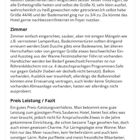
alle Einheitsgröße hatten und selbst die Größe XL sehr klein ausfiel,
wahrscheinlich zu heiß gewaschen oder getrocknet.Ich selbst habe
Größe 44/46 und der Bademantel ging nur zu 3/4 zu. Da könnte das
Hotel gerne nachbessern!Internet im Foyer nutzbar.
Zimmer
Zimmer einfach eingerichtet, sauber, aber mit einigen Mängeln wie
z.B. verrosteter Lampenfuss, Badezimmertüren sollten dringend
erneuert werden.Statt Dusche gibts eine Badewanne, bei älteren
Herrschaften oder von geringer Größe etwas beschwerlicher Ein-
und Ausstieg aus der Wanne.Festinstallierter Föhn ist vorhanden.
Handtücher werden bei Bedarf gewechselt.Fernseher ist nur
Röhrenbildschirm mit ca. 4 deutschsprachigen Programmen.Safe
nur gegen Gebühr (haben wir deshalb nicht benutzt). Balkon
vorhanden, Ausblick war traumhaft, allerdings die Balkonmöbel
könnten eine Erneuerung vertragen, auch leider keine Sitzkissen
vorhanden.Klimaanlage vorhanden, hatten wir allerdings nicht
ausprobiert.
Preis Leistung / Fazit
Ein gutes Preis-/Leistungsverhältnis. Man bekommt eine gute
Leistung zum günstigen Preis.Sauberes Hotel, bietet fast alles was
man braucht, jedoch nicht für Anspruchsvolle.Etwas in die Jahre
gekommene Einrichtung, die schon bessere Tage gesehen hat, doch
auch einen gewissen Charme. Für Lärmgeplagte eine Wonne: Man
hört nur das Meer rauschen, kein Verkehrslärm und auch kein
sonstiger Lärm. Ruhe pur!Nette und meist freundliche Mitarbeiter,