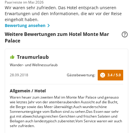
erwartet Sie das Badezimmer mit Wanne sowie ein
Paar
reiste im Mai 2026
kuscheliger Bademantel.
Wir waren sehr zufrieden. Das Hotel entsprach unseren
Superiorzimmer
Erwartungen und den Informationen, die wir vor der Reise
Im Superiorzimmer erwarten Sie zahlreiche
eingeholt haben.
Annehmlichkeiten, zu denen auch das vollständig
Bewertung ansehen
ausgestattete Badezimmer mit Wanne, Föhn und
Weitere Bewertungen zum Hotel Monte Mar
Kosmetikartikeln gehört. Im Safe verwahren Sie Ihre
Palace
Wertsachen und eine Klimaanlage sorgt für angenehme
Temperaturen.
Standardzimmer
Traumurlaub
Die schönen Standardzimmer verfügen über bequeme
Wander- und Wellnessurlaub
Betten, einen Fernseher sowie eine Klimaanlage, die
jederzeit für angenehme Temperaturen sorgt. Genießen
28.09.2018
Gästebewertung:
3.4 / 5.0
Sie am Abend ein entspannendes Bad und im Anschluss
die frische Luft auf Ihrem Balkon!
Suite
Allgemein / Hotel
Die Suite wurde ansprechend eingerichtet und ist ideal
Waren heuer zum zweiten Mal im Monte Mar Palace und genauso
wie letztes Jahr von der atemberaubenden Aussicht auf die Bucht,
für einen entspannenden Aufenthalt unter der Sonne
die Berge sowie das Meer überwältigt.Auch wunderschöne
Portugals. Auf Ihrem privaten Balkon genießen Sie die
Sonnenuntergänge vom Balkon sind zu sehen.Das Essen war sehr
Zeit an der frischen Luft und zudem einen herrlichen
gut mit abwechslungsreichen Gerichten und frischen Salaten und
Blick auf das brausende Meer.
Beilagen auch landestypisch zubereitet.Vom Service waren wir auch
sehr zufrieden.