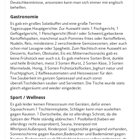
Deutschkenntnisse, ansonsten kann man sich immer mit englisch
behelfen.
Gastronomie
Es gab ein großes Salatbuffet und eine große Terrine
Tagessuppe.Hauptgerichte: Zur Auswahl stets 1 Fischgericht, 1
Geflügelgericht, 1 Fleischgericht (Rind-/ oder Schwein),gebackene
Kartoffelspalten, manchmal auch Pommes frites oder Kartoffelbrei,
Nudeln, Reis, mindestens 2 verschiedene Gemüsesorten, aber auch
schon mal Lasagne oder Spaghetti. Zum Nachtisch eine Auswahl an
Desserts, Kuchen, Obstsalat, Eis etc.Mitternachssnacks gab es
keine.Frühstück war auch o.k. Es gab mehrere Sorten Brot, dunkle
und helle Brötchen, meist 3 Sorten Wurst, 2 Sorten Käse, 3 Sorten
Marmelade, Honig, 3 Sorten Frühstücksflocken, Joghurt natur und
Fruchtjoghurt, 2 Kaffeeautomaten und Heisswasser für den
Tee.Sauberkeit im ganzen Speisesaal und auch sonst
überall.Tischdecken sauber und Servietten. Die Tische wurde stets
gleich abgeräumt und wieder eingedeckt.
Sport / Wellness
Es gab leider keinen Fitnessraum mit Geräten, dafür einen
Squoachraum.1 Tischtennisplatte, Schläger kann man ausleihen
gegen Kaution. 1 Dartscheibe, die ist allerdings Schrott, da die
Spitzen der Pfeile ständig abbrechen.1 Poolbillard (haben wir
allerdings nicht ausprobiert), Sauna, Innenpool mit
Whirlpool.Außenpool, Kinderpool. Liegestühle genügend vorhanden,
Sonnenschirme gegen Kaution,Badetücher und Bademäntel gegen
Kaution. Bademantel nach Möglichkeit besser selber mitbringen, da