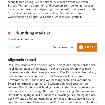
schnelle Bedienung. Guter Service. Allerdings etwas weit vom
Schuss. Wer gerne bummeln und shoppen geht, sollte hier besser
nicht buchen. Wer gut und günstig urlauben will, und keine so großen
Ansprüche hat, ist hier bestens bedient. Auch bestens für
Wanderungen geeignet. Wir haben uns hier wohl gefühlt.
Erkundung Madeira
Sonstiger Aufenthalt
05.01.2018
Gästebewertung:
2.8 / 5.0
Allgemein / Hotel
Das Hotel profitiert von seiner Lage. Es liegt im ruhigen Norden der
Insel. Es ist leider schon etwas in die Jahre gekommen, was man
insbesondere der Ausstattung anmerkt. Das Personal ist freundlich,
nett und mehrsprachig. Innen- und Außenpool laden zum
Schwimmen ein. Squash und Wellnessangebote sind vorhanden.
Zwei Bars ermöglichen fast 24 Stunden sich mit Getränken zu
stärken. Das Buffet ist reichhaltig. Leider ist das Essen meistens kalt
oder lauwarm. Die Garage (kostenfrei) ist sehr eng. Wir haben das
Hotel als Ausgangspunkt für unsere einwöchige Erkundung der Insel
per PKW und zu Fuß genutzt. Selbst um diese Jahreszeit war es uns
vergönnt auch mal Badeurlaub bei 31 Grad in der Sonne im Hotel zu