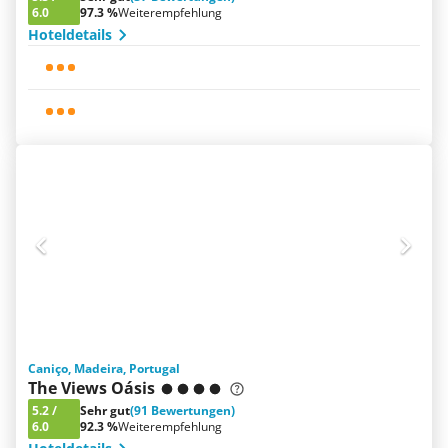
6.0
97.3 %
Weiterempfehlung
Hoteldetails
Caniço, Madeira, Portugal
The Views Oásis
5.2
/
Sehr gut
(91 Bewertungen)
6.0
92.3 %
Weiterempfehlung