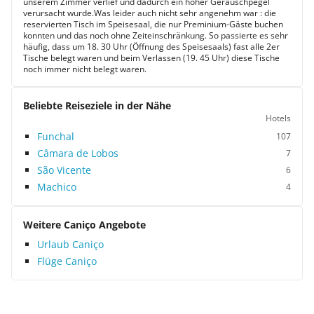
unserem Zimmer verlief und dadurch ein hoher Geräuschpegel
verursacht wurde.Was leider auch nicht sehr angenehm war : die
reservierten Tisch im Speisesaal, die nur Preminium-Gäste buchen
konnten und das noch ohne Zeiteinschränkung. So passierte es sehr
häufig, dass um 18. 30 Uhr (Öffnung des Speisesaals) fast alle 2er
Tische belegt waren und beim Verlassen (19. 45 Uhr) diese Tische
noch immer nicht belegt waren.
Beliebte Reiseziele in der Nähe
Hotels
Funchal
107
Câmara de Lobos
7
São Vicente
6
Machico
4
Weitere Caniço Angebote
Urlaub Caniço
Flüge Caniço