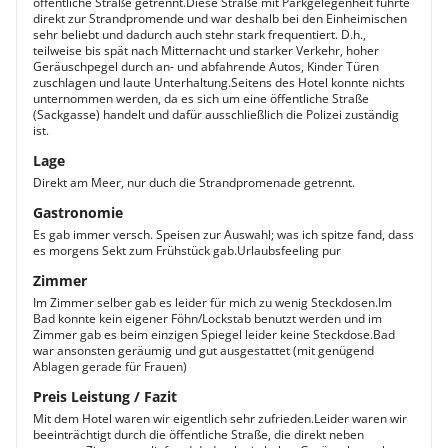
öffentliche Straße getrennt.Diese Straße mit Parkgelegenheit führte
direkt zur Strandpromende und war deshalb bei den Einheimischen
sehr beliebt und dadurch auch stehr stark frequentiert. D.h.,
teilweise bis spät nach Mitternacht und starker Verkehr, hoher
Geräuschpegel durch an- und abfahrende Autos, Kinder Türen
zuschlagen und laute Unterhaltung.Seitens des Hotel konnte nichts
unternommen werden, da es sich um eine öffentliche Straße
(Sackgasse) handelt und dafür ausschließlich die Polizei zuständig
ist.
Lage
Direkt am Meer, nur duch die Strandpromenade getrennt.
Gastronomie
Es gab immer versch. Speisen zur Auswahl; was ich spitze fand, dass
es morgens Sekt zum Frühstück gab.Urlaubsfeeling pur
Zimmer
Im Zimmer selber gab es leider für mich zu wenig Steckdosen.Im
Bad konnte kein eigener Föhn/Lockstab benutzt werden und im
Zimmer gab es beim einzigen Spiegel leider keine Steckdose.Bad
war ansonsten geräumig und gut ausgestattet (mit genügend
Ablagen gerade für Frauen)
Preis Leistung / Fazit
Mit dem Hotel waren wir eigentlich sehr zufrieden.Leider waren wir
beeinträchtigt durch die öffentliche Straße, die direkt neben