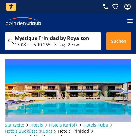
Mystique Trinidad by Royalton
Suchen
15.08. - 15.10.26
5 - 8 Tage
2 Erw.
Startseite
Hotels
Hotels Karibik
Hotels Kuba
Hotels Südküste (Kuba)
Hotels Trinidad