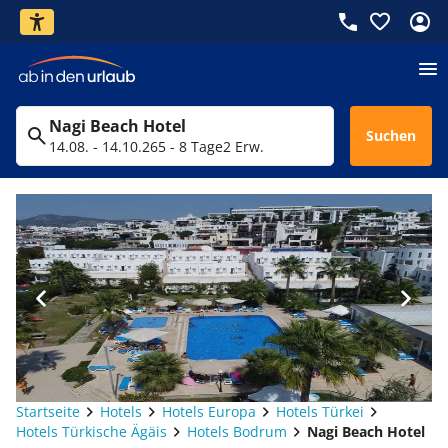
Nagi Beach Hotel
Suchen
14.08. - 14.10.26
5 - 8 Tage
2 Erw.
Startseite
Hotels
Hotels Europa
Hotels Türkei
Hotels Türkische Ägäis
Hotels Bodrum
Nagi Beach Hotel