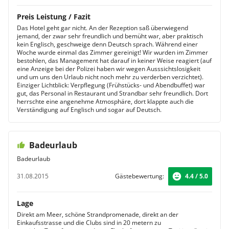
Preis Leistung / Fazit
Das Hotel geht gar nicht. An der Rezeption saß überwiegend
jemand, der zwar sehr freundlich und bemüht war, aber praktisch
kein Englisch, geschweige denn Deutsch sprach. Während einer
Woche wurde einmal das Zimmer gereinigt! Wir wurden im Zimmer
bestohlen, das Management hat darauf in keiner Weise reagiert (auf
eine Anzeige bei der Polizei haben wir wegen Ausssichtslosigkeit
und um uns den Urlaub nicht noch mehr zu verderben verzichtet).
Einziger Lichtblick: Verpflegung (Frühstücks- und Abendbuffet) war
gut, das Personal in Restaurant und Strandbar sehr freundlich. Dort
herrschte eine angenehme Atmosphäre, dort klappte auch die
Verständigung auf Englisch und sogar auf Deutsch.
Badeurlaub
Badeurlaub
31.08.2015
Gästebewertung:
4.4 / 5.0
Lage
Direkt am Meer, schöne Strandpromenade, direkt an der
Einkaufsstrasse und die Clubs sind in 20 metern zu