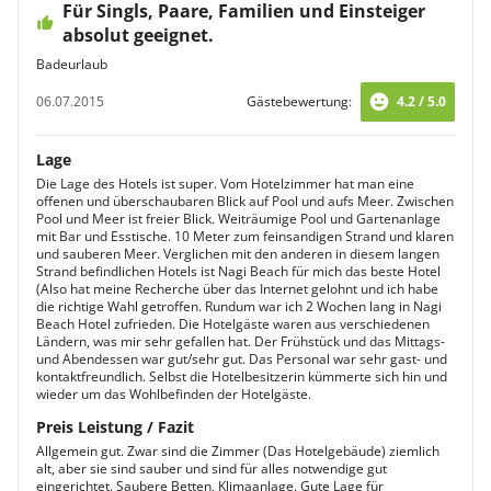
Für Singls, Paare, Familien und Einsteiger
absolut geeignet.
Badeurlaub
06.07.2015
Gästebewertung:
4.2 / 5.0
Lage
Die Lage des Hotels ist super. Vom Hotelzimmer hat man eine
offenen und überschaubaren Blick auf Pool und aufs Meer. Zwischen
Pool und Meer ist freier Blick. Weiträumige Pool und Gartenanlage
mit Bar und Esstische. 10 Meter zum feinsandigen Strand und klaren
und sauberen Meer. Verglichen mit den anderen in diesem langen
Strand befindlichen Hotels ist Nagi Beach für mich das beste Hotel
(Also hat meine Recherche über das Internet gelohnt und ich habe
die richtige Wahl getroffen. Rundum war ich 2 Wochen lang in Nagi
Beach Hotel zufrieden. Die Hotelgäste waren aus verschiedenen
Ländern, was mir sehr gefallen hat. Der Frühstück und das Mittags-
und Abendessen war gut/sehr gut. Das Personal war sehr gast- und
kontaktfreundlich. Selbst die Hotelbesitzerin kümmerte sich hin und
wieder um das Wohlbefinden der Hotelgäste.
Preis Leistung / Fazit
Allgemein gut. Zwar sind die Zimmer (Das Hotelgebäude) ziemlich
alt, aber sie sind sauber und sind für alles notwendige gut
eingerichtet. Saubere Betten, Klimaanlage. Gute Lage für