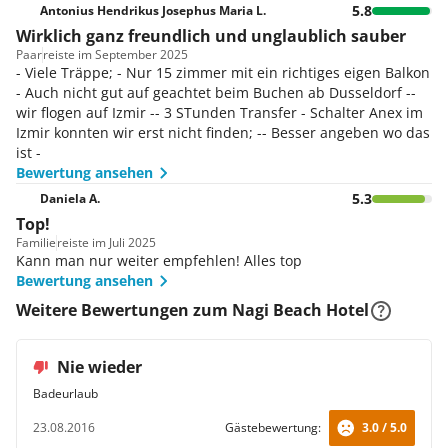
5.8
Antonius Hendrikus Josephus Maria L.
Wirklich ganz freundlich und unglaublich sauber
Paar
reiste im September 2025
- Viele Träppe; - Nur 15 zimmer mit ein richtiges eigen Balkon
- Auch nicht gut auf geachtet beim Buchen ab Dusseldorf --
wir flogen auf Izmir -- 3 STunden Transfer - Schalter Anex im
Izmir konnten wir erst nicht finden; -- Besser angeben wo das
ist -
Bewertung ansehen
5.3
Daniela A.
Top!
Familie
reiste im Juli 2025
Kann man nur weiter empfehlen! Alles top
Bewertung ansehen
Weitere Bewertungen zum Nagi Beach Hotel
Nie wieder
Badeurlaub
23.08.2016
Gästebewertung:
3.0 / 5.0