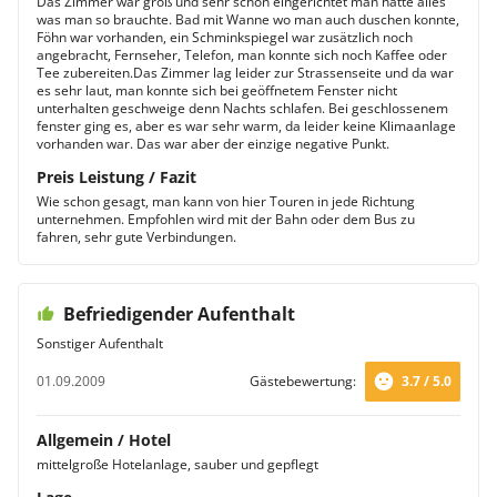
Das Zimmer war groß und sehr schön eingerichtet man hatte alles
was man so brauchte. Bad mit Wanne wo man auch duschen konnte,
Föhn war vorhanden, ein Schminkspiegel war zusätzlich noch
angebracht, Fernseher, Telefon, man konnte sich noch Kaffee oder
Tee zubereiten.Das Zimmer lag leider zur Strassenseite und da war
es sehr laut, man konnte sich bei geöffnetem Fenster nicht
unterhalten geschweige denn Nachts schlafen. Bei geschlossenem
fenster ging es, aber es war sehr warm, da leider keine Klimaanlage
vorhanden war. Das war aber der einzige negative Punkt.
Preis Leistung / Fazit
Wie schon gesagt, man kann von hier Touren in jede Richtung
unternehmen. Empfohlen wird mit der Bahn oder dem Bus zu
fahren, sehr gute Verbindungen.
Befriedigender Aufenthalt
Sonstiger Aufenthalt
01.09.2009
Gästebewertung:
3.7 / 5.0
Allgemein / Hotel
mittelgroße Hotelanlage, sauber und gepflegt