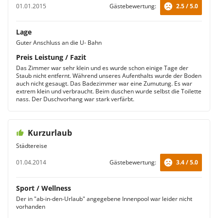
01.01.2015
Gästebewertung:
2.5 / 5.0
Lage
Guter Anschluss an die U- Bahn
Preis Leistung / Fazit
Das Zimmer war sehr klein und es wurde schon einige Tage der
Staub nicht entfernt. Während unseres Aufenthalts wurde der Boden
auch nicht gesaugt. Das Badezimmer war eine Zumutung. Es war
extrem klein und verbraucht. Beim duschen wurde selbst die Toilette
nass. Der Duschvorhang war stark verfärbt.
Kurzurlaub
Städtereise
01.04.2014
Gästebewertung:
3.4 / 5.0
Sport / Wellness
Der in "ab-in-den-Urlaub" angegebene Innenpool war leider nicht
vorhanden