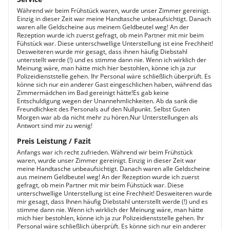
Während wir beim Frühstück waren, wurde unser Zimmer gereinigt.
Einzig in dieser Zeit war meine Handtasche unbeaufsichtigt. Danach
waren alle Geldscheine aus meinem Geldbeutel weg! An der
Rezeption wurde ich zuerst gefragt, ob mein Partner mit mir beim
Fühstück war. Diese unterschwellige Unterstellung ist eine Frechheit!
Desweiteren wurde mir gesagt, dass ihnen häufig Diebstahl
unterstellt werde (!) und es stimme dann nie. Wenn ich wirklich der
Meinung wäre, man hätte mich hier bestohlen, könne ich ja zur
Polizeidienststelle gehen. Ihr Personal wäre schließlich überprüft. Es
könne sich nur ein anderer Gast eingeschlichen haben, während das
Zimmermädchen im Bad gereinigt hätte!Es gab keine
Entschuldigung wegen der Unannehmlichkeiten. Ab da sank die
Freundlichkeit des Personals auf den Nullpunkt. Selbst Guten
Morgen war ab da nicht mehr zu hören.Nur Unterstellungen als
Antwort sind mir zu wenig!
Preis Leistung / Fazit
Anfangs war ich recht zufrieden. Während wir beim Frühstück
waren, wurde unser Zimmer gereinigt. Einzig in dieser Zeit war
meine Handtasche unbeaufsichtigt. Danach waren alle Geldscheine
aus meinem Geldbeutel weg! An der Rezeption wurde ich zuerst
gefragt, ob mein Partner mit mir beim Fühstück war. Diese
unterschwellige Unterstellung ist eine Frechheit! Desweiteren wurde
mir gesagt, dass Ihnen häufig Diebstahl unterstellt werde (!) und es
stimme dann nie. Wenn ich wirklich der Meinung wäre, man hätte
mich hier bestohlen, könne ich ja zur Polizeidienststelle gehen. Ihr
Personal wäre schließlich überprüft. Es könne sich nur ein anderer