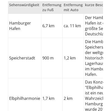
Sehenswürdigkeit
Entfernung
Entfernung
kurze Beschrei
zu Fuß
mit Auto
Der Hamburg
Hamburger
Hafen ist der
6,7 km
ca. 11 km
Hafen
größte Seehaf
Deutschland.
Die Hamburg
Speicherstadt 
der weltgrößt
Speicherstadt
900 m
1,2 km
historische
Lagerhausko
im Hamburge
Hafen.
Das Konzerth
"Elbphilharmo
ist ein neues
Elbphilharmonie
1,7 km
2 km
Wahrzeichen
Hamburgs un
wurde 2016