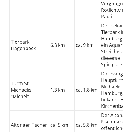
Vergnügungs-
Rotlichtvirtel i
Pauli
Der bekannte
Tierpark in
Hamburg besi
Tierpark
6,8 km
ca. 9 km
ein Aquarium
Hagenbeck
Streichelzoo 
dieverse
Spielplätze.
Die evangelis
Hauptkirhe S
Turm St.
Michaelis ist
Michaelis -
1,3 km
ca. 1,8 km
Hamburgs
"Michel"
bekanntester
Kirchenbau.
Der Altonaer
Fischmarkt ist
Altonaer Fischer
ca. 5 km
ca. 5,8 km
öffentlicher 