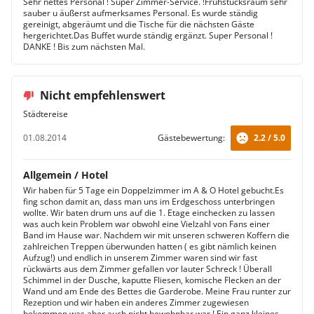
Sehr nettes Personal ! Super Zimmer-Service. !Frühstücksraum sehr
sauber u äußerst aufmerksames Personal. Es wurde ständig
gereinigt, abgeräumt und die Tische für die nächsten Gäste
hergerichtet.Das Buffet wurde ständig ergänzt. Super Personal !
DANKE ! Bis zum nächsten Mal.
Nicht empfehlenswert
Städtereise
01.08.2014
Gästebewertung:
2.2 / 5.0
Allgemein / Hotel
Wir haben für 5 Tage ein Doppelzimmer im A & O Hotel gebucht.Es
fing schon damit an, dass man uns im Erdgeschoss unterbringen
wollte. Wir baten drum uns auf die 1. Etage einchecken zu lassen
was auch kein Problem war obwohl eine Vielzahl von Fans einer
Band im Hause war. Nachdem wir mit unseren schweren Koffern die
zahlreichen Treppen überwunden hatten ( es gibt nämlich keinen
Aufzug!) und endlich in unserem Zimmer waren sind wir fast
rückwärts aus dem Zimmer gefallen vor lauter Schreck ! Überall
Schimmel in der Dusche, kaputte Fliesen, komische Flecken an der
Wand und am Ende des Bettes die Garderobe. Meine Frau runter zur
Rezeption und wir haben ein anderes Zimmer zugewiesen
bekommen was aber auch nicht bewohnbar war ! Ein ganz kleines