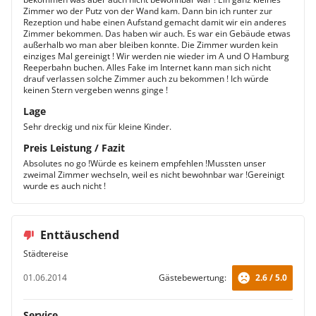
Zimmer wo der Putz von der Wand kam. Dann bin ich runter zur
Rezeption und habe einen Aufstand gemacht damit wir ein anderes
Zimmer bekommen. Das haben wir auch. Es war ein Gebäude etwas
außerhalb wo man aber bleiben konnte. Die Zimmer wurden kein
einziges Mal gereinigt ! Wir werden nie wieder im A und O Hamburg
Reeperbahn buchen. Alles Fake im Internet kann man sich nicht
drauf verlassen solche Zimmer auch zu bekommen ! Ich würde
keinen Stern vergeben wenns ginge !
Lage
Sehr dreckig und nix für kleine Kinder.
Preis Leistung / Fazit
Absolutes no go !Würde es keinem empfehlen !Mussten unser
zweimal Zimmer wechseln, weil es nicht bewohnbar war !Gereinigt
wurde es auch nicht !
Enttäuschend
Städtereise
01.06.2014
Gästebewertung:
2.6 / 5.0
Service