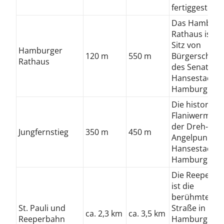
fertiggestellt.
Das Hamburg
Rathaus ist d
Sitz von
Hamburger
120 m
550 m
Bürgerschaft
Rathaus
des Senats de
Hansestadt
Hamburg
Die historisc
Flaniwermeile 
der Dreh- un
Jungfernstieg
350 m
450 m
Angelpunkt d
Hansestadt
Hamburgs
Die Reeperba
ist die
berühmteste
St. Pauli und
Straße in
ca. 2,3 km
ca. 3,5 km
Reeperbahn
Hamburgs