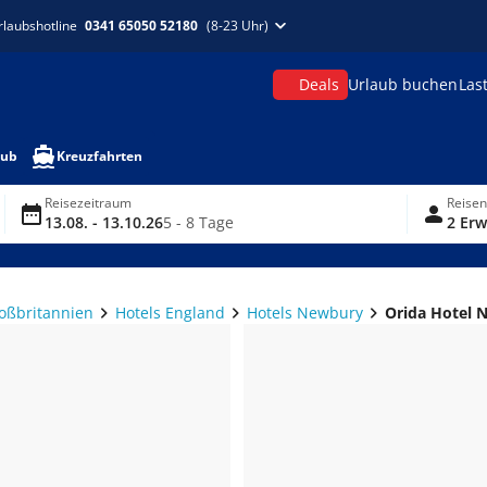
rlaubshotline
0341 65050 52180
(8-23 Uhr)
Deals
Urlaub buchen
Las
aub
Kreuzfahrten
Reisezeitraum
Reise
13.08. - 13.10.26
5 - 8 Tage
2 Erw
roßbritannien
Hotels England
Hotels Newbury
Orida Hotel 