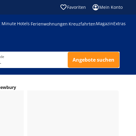
Favoriten
Mein Konto
t Minute
Hotels
Magazin
Extras
Ferienwohnungen
Kreuzfahrten
nde
Angebote suchen
.
Newbury