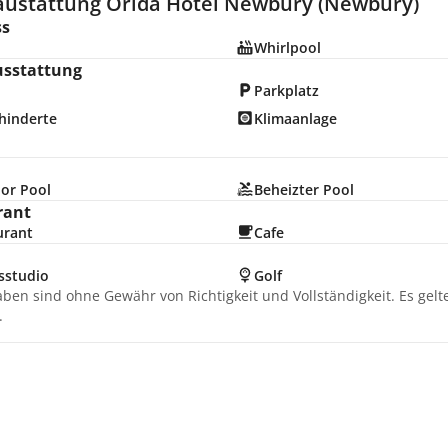
austattung Orida Hotel Newbury (Newbury)
ss
Whirlpool
usstattung
Parkplatz
hinderte
Klimaanlage
or Pool
Beheizter Pool
rant
urant
Cafe
sstudio
Golf
aben sind ohne Gewähr von Richtigkeit und Vollständigkeit. Es gel
.