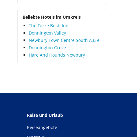
Beliebte Hotels im Umkreis
The Furze Bush Inn
Donnington Valley
Newbury Town Centre South A339
Donnington Grove
Hare And Hounds Newbury
Reise und Urlaub
Reiseangebote