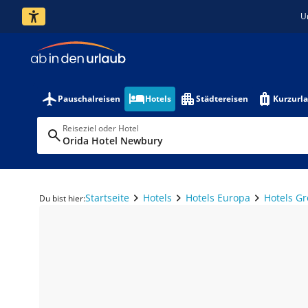
U
Pauschalreisen
Hotels
Städtereisen
Kurzurl
Reiseziel oder Hotel
Orida Hotel Newbury
Startseite
Hotels
Hotels Europa
Hotels G
Du bist hier: