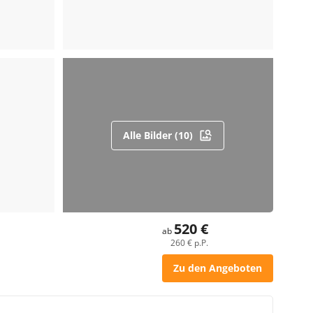
Alle Bilder (10)
520 €
ab
260 € p.P.
Zu den Angeboten