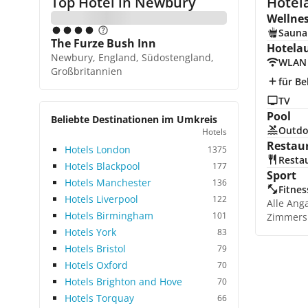
Top Hotel in
Newbury
Hotel
Wellne
Sauna
The Furze Bush Inn
Hotela
Newbury, England, Südostengland,
WLAN
Großbritannien
für Be
TV
Pool
Beliebte Destinationen im Umkreis
Outdo
Hotels
Restau
Hotels London
1375
Resta
Hotels Blackpool
177
Sport
Hotels Manchester
136
Fitnes
Hotels Liverpool
122
Alle Ang
Hotels Birmingham
101
Zimmers
Hotels York
83
Hotels Bristol
79
Hotels Oxford
70
Hotels Brighton and Hove
70
Hotels Torquay
66