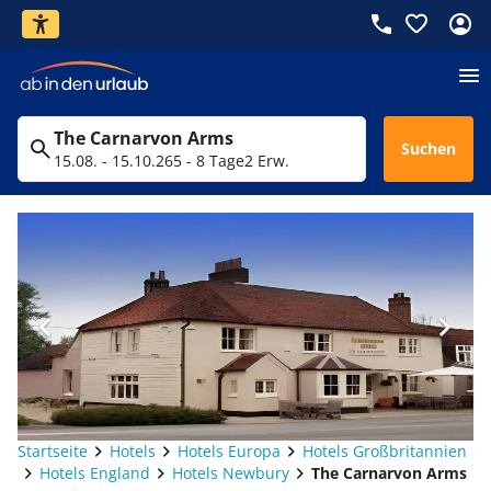
The Carnarvon Arms
Suchen
15.08. - 15.10.26
5 - 8 Tage
2 Erw.
Startseite
Hotels
Hotels Europa
Hotels Großbritannien
Hotels England
Hotels Newbury
The Carnarvon Arms