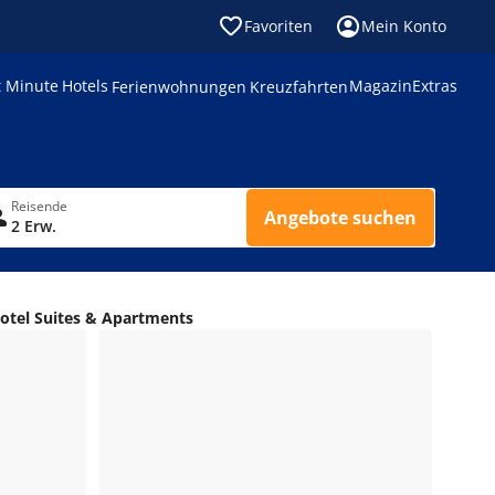
Favoriten
Mein Konto
t Minute
Hotels
Magazin
Extras
Ferienwohnungen
Kreuzfahrten
Reisende
Angebote suchen
2 Erw.
Hotel Suites & Apartments