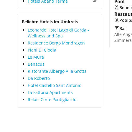
Hotels Abano Terme
Pool
46
Beheiz
Restau
Poolb
Beliebte Hotels im Umkreis
Bar
Leonardo Hotel Lago di Garda -
Alle Ang
Wellness and Spa
Zimmers
Residence Borgo Mondragon
Piani Di Clodia
Le Mura
Benacus
Ristorante Albergo Alla Grotta
Da Roberto
Hotel Castello Sant Antonio
La Fattoria Apartments
Relais Corte Pontigliardo