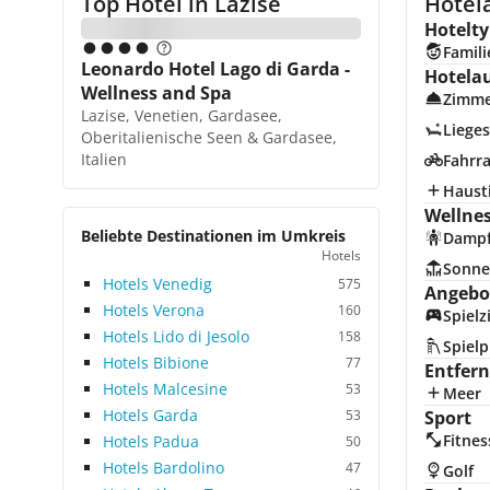
Top Hotel in
Lazise
Hotela
Hotelty
Famili
Leonardo Hotel Lago di Garda -
Hotela
Wellness and Spa
Zimme
Lazise, Venetien, Gardasee,
Lieges
Oberitalienische Seen & Gardasee,
Italien
Fahrra
Hausti
Wellne
Beliebte Destinationen im Umkreis
Damp
Hotels
Sonne
Hotels Venedig
575
Angebot
Hotels Verona
160
Spiel
Hotels Lido di Jesolo
158
Spielp
Hotels Bibione
77
Entfer
Hotels Malcesine
53
Meer
Hotels Garda
53
Sport
Fitnes
Hotels Padua
50
Hotels Bardolino
47
Golf