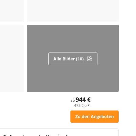
Alle Bilder (10)
944 €
ab
472 € p.P.
Zu den Angeboten