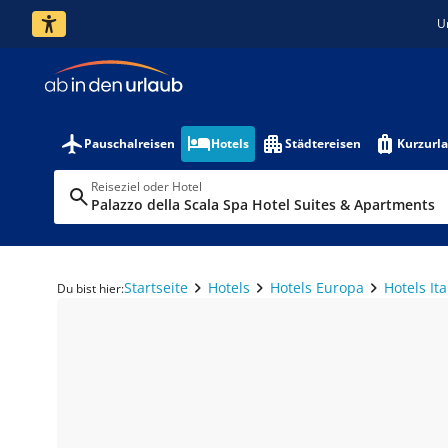
U
Pauschalreisen
Hotels
Städtereisen
Kurzurl
Reiseziel oder Hotel
Palazzo della Scala Spa Hotel Suites & Apartments
Startseite
Hotels
Hotels Europa
Hotels Ita
Du bist hier: