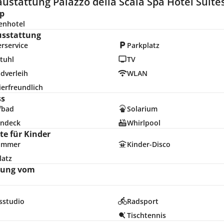
ustattung Palazzo della Scala Spa Hotel Suite
p
enhotel
usstattung
rservice
Parkplatz
tuhl
TV
dverleih
WLAN
erfreundlich
ss
fbad
Solarium
ndeck
Whirlpool
e für Kinder
zimmer
Kinder-Disco
latz
nung vom
sstudio
Radsport
Tischtennis