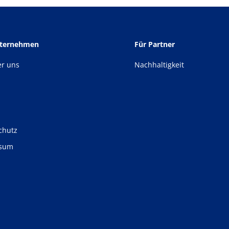
nternehmen
Für Partner
er uns
Nachhaltigkeit
chutz
ssum