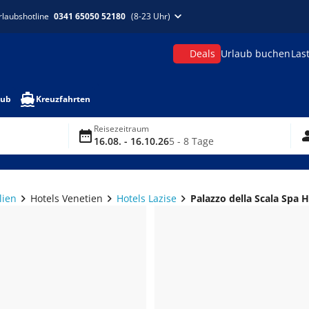
rlaubshotline
0341 65050 52180
(8-23 Uhr)
Deals
Urlaub buchen
Las
aub
Kreuzfahrten
Reisezeitraum
16.08. - 16.10.26
5 - 8 Tage
lien
Hotels Venetien
Hotels Lazise
Palazzo della Scala Spa 