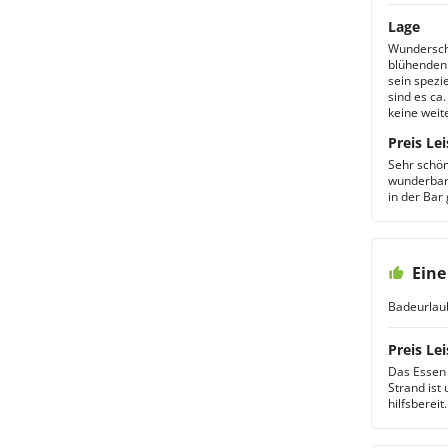
Lage
Wunderschö
blühenden 
sein spezi
sind es ca
keine weit
Preis Lei
Sehr schön
wunderbare
in der Bar 
Eine
Badeurlau
Preis Lei
Das Essen 
Strand ist
hilfsbereit.