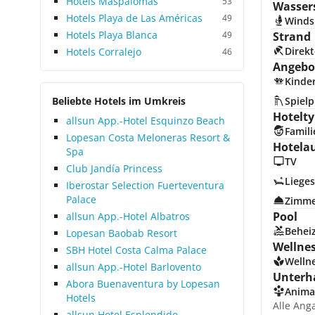
Hotels Maspalomas
53
Wasser
Hotels Playa de Las Américas
49
Winds
Hotels Playa Blanca
49
Strand
Direkt
Hotels Corralejo
46
Angebot
Kinde
Beliebte Hotels im Umkreis
Spielp
Hotelty
allsun App.-Hotel Esquinzo Beach
Famili
Lopesan Costa Meloneras Resort &
Hotela
Spa
TV
Club Jandía Princess
Lieges
Iberostar Selection Fuerteventura
Palace
Zimme
Pool
allsun App.-Hotel Albatros
Beheiz
Lopesan Baobab Resort
Wellne
SBH Hotel Costa Calma Palace
Welln
allsun App.-Hotel Barlovento
Unterh
Abora Buenaventura by Lopesan
Anima
Hotels
Alle Ang
allsun Hotel Esplendido