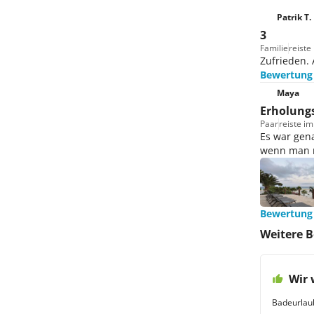
Patrik T.
3
Familie
reiste
Zufrieden.
Bewertung
Maya
Erholung
Paar
reiste i
Es war gen
wenn man n
Bewertung
Weitere B
Wir 
Badeurlau