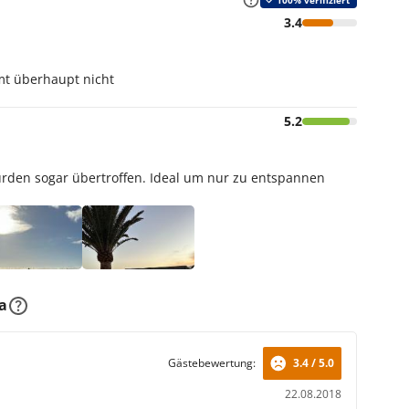
100% verifiziert
3.4
mt überhaupt nicht
5.2
urden sogar übertroffen. Ideal um nur zu entspannen
a
Gästebewertung:
3.4 / 5.0
22.08.2018