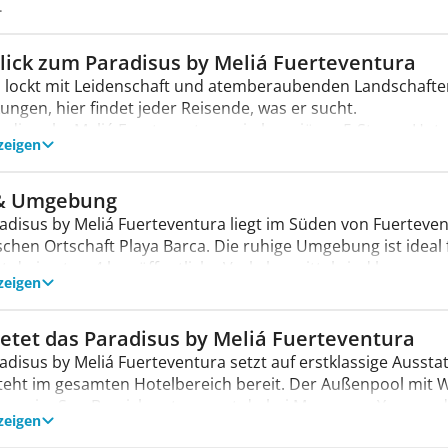
.
lick zum Paradisus by Meliá Fuerteventura
 lockt mit Leidenschaft und atemberaubenden Landschafte
ungen, hier findet jeder Reisende, was er sucht.
adisus by Meliá Fuerteventura, ein luxuriöses 5-Sterne-Hot
zeigen
ganz. Die gepflegte Anlage verspricht erholsame Tage unte
olbereich bietet eine Wasserrutsche und eine Pool-/Snackb
n, Yoga und Pilates. Aktive Gäste toben sich beim Windsur
& Umgebung
atz. Rollstuhlgerechte Einrichtungen und ein Aufzug sorgen 
adisus by Meliá Fuerteventura liegt im Süden von Fuerteven
spannte Atmosphäre und die hochwertige Gastronomie.
ischen Ortschaft Playa Barca. Die ruhige Umgebung ist idea
st du in etwa 4 km, öffentliche Verkehrsmittel sind bequem 
zeigen
kt am Strand von Playa Barca gelegen
hafen: ca. 70 km
ietet das Paradisus by Meliá Fuerteventura
adisus by Meliá Fuerteventura setzt auf erstklassige Aussta
eht im gesamten Hotelbereich bereit. Der Außenpool mit W
hung, im Spa-Bereich entspannst du bei Massagen. Yoga und
zeigen
er den Garten und den Spielplatz.