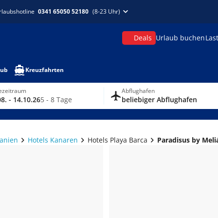
rlaubshotline
0341 65050 52180
(8-23 Uhr)
Deals
Urlaub buchen
Las
aub
Kreuzfahrten
ezeitraum
Abflughafen
8. - 14.10.26
5 - 8 Tage
beliebiger Abflughafen
panien
Hotels Kanaren
Hotels Playa Barca
Paradisus by Meli