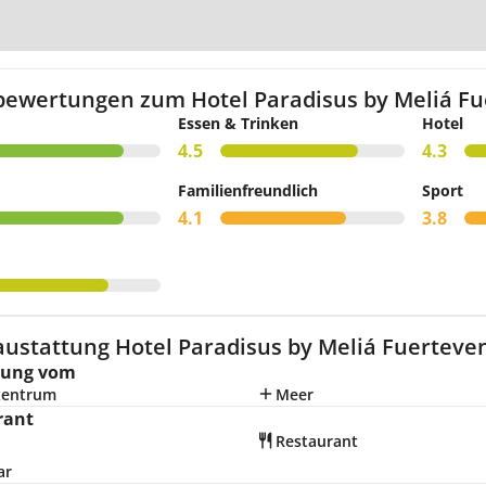
Zur Kar
bewertungen zum Hotel Paradisus by Meliá Fu
Essen & Trinken
Hotel
4.5
4.3
Familienfreundlich
Sport
4.1
3.8
austattung Hotel Paradisus by Meliá Fuerteven
nung vom
zentrum
Meer
rant
Restaurant
ar