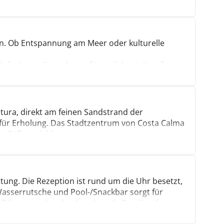
n. Ob Entspannung am Meer oder kulturelle
el direkt am Strand, empfängt dich mit Komfort
r der Sonne Fuerteventuras. Der
ar, der exklusive Spa-Bereich verwöhnt mit
fen aus, Familien schätzen den Garten und den
für barrierefreien Zugang. Gäste loben besonders
tura, direkt am feinen Sandstrand der
l für Erholung. Das Stadtzentrum von Costa Calma
zu Fuß erreichbar.
ttung. Die Rezeption ist rund um die Uhr besetzt,
asserrutsche und Pool-/Snackbar sorgt für
 Pilates runden das Angebot ab. Familien freuen