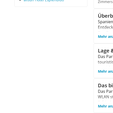
Zimmers
Überb
Spanien
Entdeck
Das Par
Mehr an
und Ele
Außenpo
Massage
Lage 
Spielpl
Das Par
die ent
tourist
erreich
Mehr an
Dire
Flug
Das b
Das Par
WLAN st
Erfrisc
Mehr an
sich üb