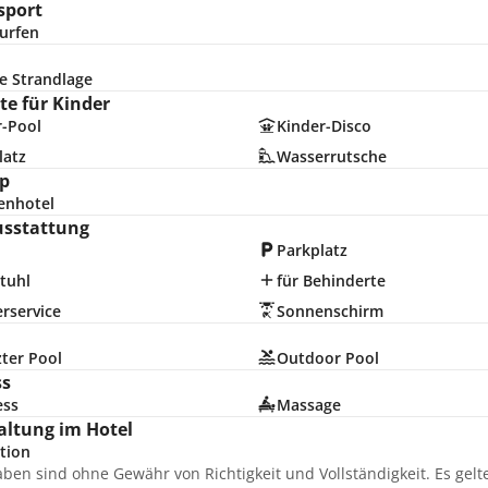
sport
urfen
e Strandlage
e für Kinder
r-Pool
Kinder-Disco
latz
Wasserrutsche
p
enhotel
usstattung
Parkplatz
tuhl
für Behinderte
rservice
Sonnenschirm
ter Pool
Outdoor Pool
ss
ess
Massage
altung im Hotel
tion
aben sind ohne Gewähr von Richtigkeit und Vollständigkeit. Es gel