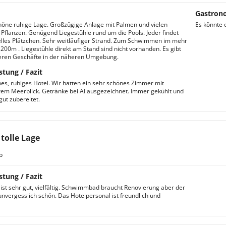
Gastron
ne ruhige Lage. Großzügige Anlage mit Palmen und vielen
Es könnte 
Pflanzen. Genügend Liegestühle rund um die Pools. Jeder findet
elles Plätzchen. Sehr weitläufiger Strand. Zum Schwimmen im mehr
. 200m . Liegestühle direkt am Stand sind nicht vorhanden. Es gibt
eren Geschäfte in der näheren Umgebung.
stung / Fazit
es, ruhiges Hotel. Wir hatten ein sehr schönes Zimmer mit
m Meerblick. Getränke bei AI ausgezeichnet. Immer gekühlt und
gut zubereitet.
 tolle Lage
b
stung / Fazit
ist sehr gut, vielfältig. Schwimmbad braucht Renovierung aber der
 unvergesslich schön. Das Hotelpersonal ist freundlich und