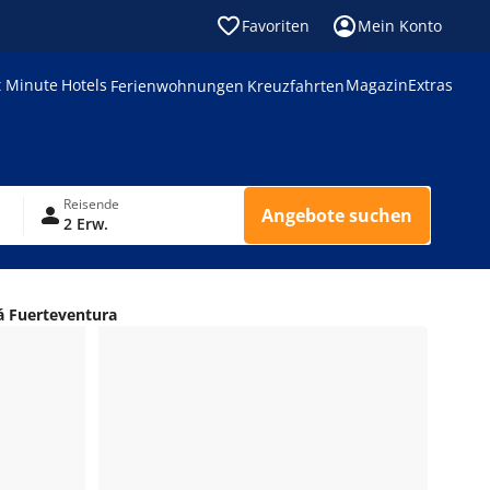
Favoriten
Mein Konto
t Minute
Hotels
Magazin
Extras
Ferienwohnungen
Kreuzfahrten
Reisende
Angebote suchen
2 Erw.
á Fuerteventura