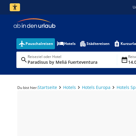
U
Pauschalreisen
Hotels
Städtereisen
Kurzurl
Reiseziel oder Hotel
Reis
Paradisus by Meliá Fuerteventura
14.0
Startseite
Hotels
Hotels Europa
Hotels S
Du bist hier: