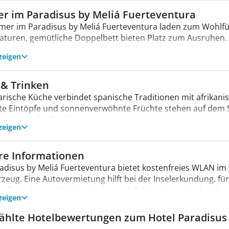
ol mit Wasserrutsche und Pool-/Snackbar
reich mit Massage-Anwendungen
r im Paradisus by Meliá Fuerteventura
und Spielplatz für Kinder
mer im Paradisus by Meliá Fuerteventura laden zum Wohlf
turen, gemütliche Doppelbett bieten Platz zum Ausruhen. 
 zur Ausstattung, ebenso Flachbildfernseher mit Satellit
zeigen
tel und Kosmetikartikel liegen bereit. Außerdem gibt es ei
on oder Terrasse mit Meerblick
 & Trinken
ezimmer mit bodengleicher Dusche
arische Küche verbindet spanische Traditionen mit afrikanis
lstuhlgerechte Zimmer mit barrierefreiem Badezimmer buc
te Eintöpfe und sonnenverwöhnte Früchte stehen auf dem Sp
ernationale Klassiker.
zeigen
isus by Meliá Fuerteventura stehen ein klimatisiertes Resta
r eine entspannte Strandbar. Vegetarisches, Veganes, Bio-K
e werden auf Wunsch zubereitet. Getränke mit und ohne Al
re Informationen
adisus by Meliá Fuerteventura bietet kostenfreies WLAN im
zeug. Eine Autovermietung hilft bei der Inselerkundung, für
ufbewahrung, Wechselstube und Geldautomat sind vorhand
zeigen
ervice, Wäscheservice und ein Hotelarzt stehen bei Bedarf b
ard, EC-Karte, Apple Pay oder bar.
hlte Hotelbewertungen zum Hotel Paradisus 