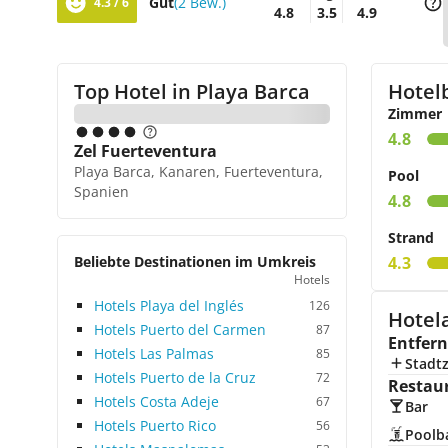
Gut
(2 Bew.)
4.3 / 6
4.8
3.5
4.9
Top Hotel in
Playa Barca
Hotel
Zimmer
4.8
Zel Fuerteventura
Playa Barca, Kanaren, Fuerteventura,
Pool
Spanien
4.8
Strand
Beliebte Destinationen im Umkreis
4.3
Hotels
Hotels Playa del Inglés
126
Hotel
Hotels Puerto del Carmen
87
Entfer
Hotels Las Palmas
85
Stadt
Hotels Puerto de la Cruz
72
Restau
Hotels Costa Adeje
67
Bar
Hotels Puerto Rico
56
Poolb