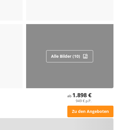
Alle Bilder (10)
1.898 €
ab
949 € p.P.
Zu den Angeboten