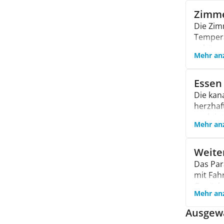
Außenpo
Spa-Be
Zimme
Garten 
Die Zim
Tempera
gehören
Mehr an
Bademän
Balk
Essen
Bad
Die kan
Rol
herzhaf
auch int
Mehr an
Im Parad
darunte
Gericht
Weite
Das Par
mit Fahr
Gepäcka
Mehr an
Zimmers
MasterC
Ausgewä