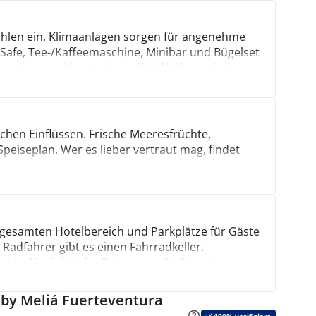
ühlen ein. Klimaanlagen sorgen für angenehme
Safe, Tee-/Kaffeemaschine, Minibar und Bügelset
enempfang und kostenfreies WLAN. Hausschuhe,
nen Gute-Nacht-Service.
chen Einflüssen. Frische Meeresfrüchte,
hbar
eiseplan. Wer es lieber vertraut mag, findet
urant, ein gemütliches Café und eine Bar bereit –
ost, Kindermenüs und allergikerfreundliche
kohol runden das Angebot ab.
 gesamten Hotelbereich und Parkplätze für Gäste
 Radfahrer gibt es einen Fahrradkeller.
en. Medizinische Betreuung, 24-Stunden-
ereit. Bezahlt wird mit American Express, Visa,
by Meliá Fuerteventura