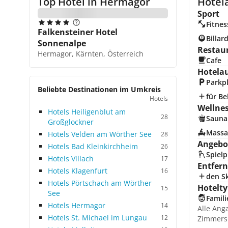
Top Hotel in
Hermagor
Hotel
Sport
Fitnes
Falkensteiner Hotel
Billar
Sonnenalpe
Restau
Hermagor, Kärnten, Österreich
Cafe
Hotela
Parkp
Beliebte Destinationen im Umkreis
für Be
Hotels
Wellne
Hotels Heiligenblut am
28
Sauna
Großglockner
Massa
Hotels Velden am Wörther See
28
Angebot
Hotels Bad Kleinkirchheim
26
Spielp
Hotels Villach
17
Entfer
Hotels Klagenfurt
16
den Sk
Hotels Pörtschach am Wörther
Hotelty
15
See
Famili
Hotels Hermagor
14
Alle Ang
Hotels St. Michael im Lungau
12
Zimmers