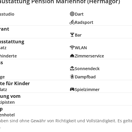
austattung Pension Marienhof (Hermagor)
sstudio
Dart
d
Radsport
rant
Bar
usstattung
latz
WLAN
hinderte
Zimmerservice
ss
Sonnendeck
ge
Dampfbad
e für Kinder
latz
Spielzimmer
nung vom
ipisten
p
enhotel
aben sind ohne Gewähr von Richtigkeit und Vollständigkeit. Es gel
.