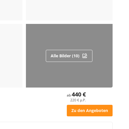
Alle Bilder (10)
440 €
ab
220 € p.P.
Zu den Angeboten