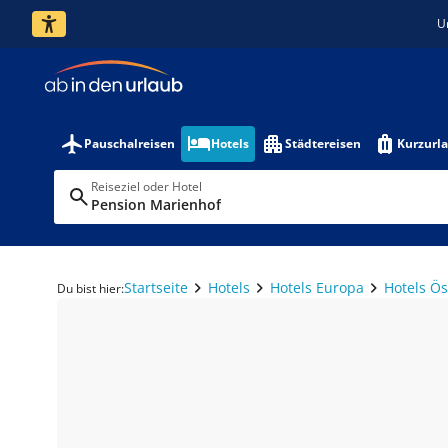
U
Pauschalreisen
Hotels
Städtereisen
Kurzurl
Reiseziel oder Hotel
Pension Marienhof
Startseite
Hotels
Hotels Europa
Hotels Ös
Du bist hier: