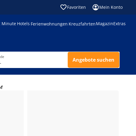
Favoriten
Mein Konto
t Minute
Hotels
Magazin
Extras
Ferienwohnungen
Kreuzfahrten
nde
Angebote suchen
.
of