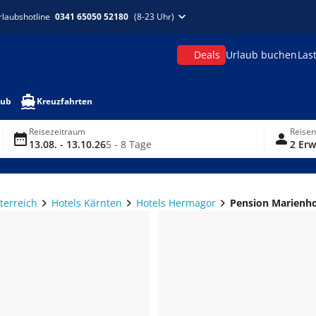
rlaubshotline
0341 65050 52180
(8-23 Uhr)
Deals
Urlaub buchen
Las
aub
Kreuzfahrten
Reisezeitraum
Reise
13.08. - 13.10.26
5 - 8 Tage
2 Erw
terreich
Hotels Kärnten
Hotels Hermagor
Pension Marienh