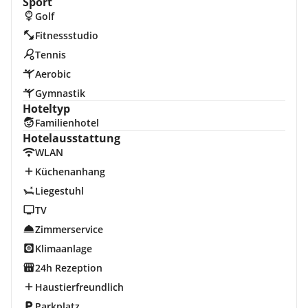
Sport
Golf
Fitnessstudio
Tennis
Aerobic
Gymnastik
Hoteltyp
Familienhotel
Hotelausstattung
WLAN
Küchenanhang
Liegestuhl
TV
Zimmerservice
Klimaanlage
24h Rezeption
Haustierfreundlich
Parkplatz