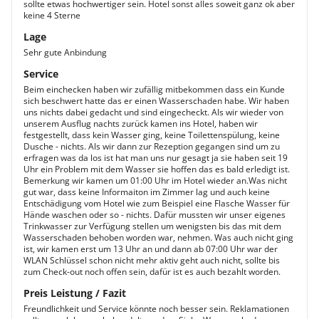
sollte etwas hochwertiger sein. Hotel sonst alles soweit ganz ok aber
keine 4 Sterne
Lage
Sehr gute Anbindung
Service
Beim einchecken haben wir zufällig mitbekommen dass ein Kunde
sich beschwert hatte das er einen Wasserschaden habe. Wir haben
uns nichts dabei gedacht und sind eingecheckt. Als wir wieder von
unserem Ausflug nachts zurück kamen ins Hotel, haben wir
festgestellt, dass kein Wasser ging, keine Toilettenspülung, keine
Dusche - nichts. Als wir dann zur Rezeption gegangen sind um zu
erfragen was da los ist hat man uns nur gesagt ja sie haben seit 19
Uhr ein Problem mit dem Wasser sie hoffen das es bald erledigt ist.
Bemerkung wir kamen um 01:00 Uhr im Hotel wieder an.Was nicht
gut war, dass keine Informaiton im Zimmer lag und auch keine
Entschädigung vom Hotel wie zum Beispiel eine Flasche Wasser für
Hände waschen oder so - nichts. Dafür mussten wir unser eigenes
Trinkwasser zur Verfügung stellen um wenigsten bis das mit dem
Wasserschaden behoben worden war, nehmen. Was auch nicht ging
ist, wir kamen erst um 13 Uhr an und dann ab 07:00 Uhr war der
WLAN Schlüssel schon nicht mehr aktiv geht auch nicht, sollte bis
zum Check-out noch offen sein, dafür ist es auch bezahlt worden.
Preis Leistung / Fazit
Freundlichkeit und Service könnte noch besser sein. Reklamationen