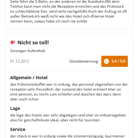
Seite fährt die S-Bahn, an der anderen ist die Autobahn.Mit dem
Telefon kann man nicht die Rezeption erreichen und das Frühstück
ist schlecht(keine Eier, wird nicht nachgefüllt).Auch der Aufzug ist oft
außer Betrieb.Ich weiß nicht wie das Hotel sich 4Sterne Hotel
nennen kann, sowas habe ich noch nie erlebt.
Nicht so toll!
Sonstiger Aufenthalt
01.12.2012
Gästebewertung:
2.0 / 5.0
Allgemein / Hotel
das frühstücksbüffet war in ordung, das personal abgesehen von der
rezeption sehr freundlich. der zustand des hotel erinnert eher an
eine pension, es reicht zum schlafen und duschen das wars dann
aber auch schon
Lage
die lage des hotels war sehr abgelegen und eher im industriegebiet
also für geschäftsleute ideal, aber nicht für touristen
Service
der check-in war in ordung sowie die zimmerreinigung, laut meiner