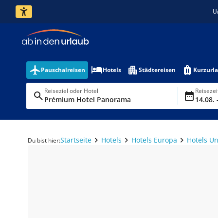
U
Pauschalreisen
Hotels
Städtereisen
Kurzurl
Reiseziel oder Hotel
Reiseze
Prémium Hotel Panorama
14.08. 
Startseite
Hotels
Hotels Europa
Hotels U
Du bist hier: