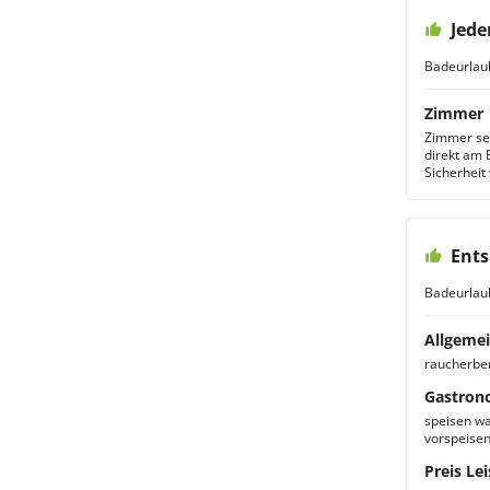
Jede
Badeurlau
Zimmer
Zimmer seh
direkt am 
Sicherheit
Ent
Badeurlau
Allgemei
raucherbere
Gastron
speisen wa
vorspeisen
Preis Lei