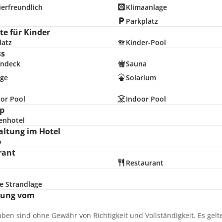
erfreundlich
Klimaanlage
Parkplatz
e für Kinder
latz
Kinder-Pool
ss
ndeck
Sauna
ge
Solarium
or Pool
Indoor Pool
p
enhotel
altung im Hotel
o
rant
Restaurant
e Strandlage
nung vom
aben sind ohne Gewähr von Richtigkeit und Vollständigkeit. Es gel