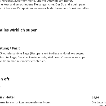
s Personal, zuvorkommend, und viel Auswahl am Buffet,
he Kost und verschiedene Fleischgerichte. Der Strand ist ein paar
ernt.Für eine Parkplatz mussten wir leider bezahlen. Sonst war alles
alles wirklich super
b
stung / Fazit
 5 wunderschöne Tage (Halbpension) in diesem Hotel, wo so gut
stimmte. Lage, Service, Gastronomie, Wellness, Zimmer alles super.
el kann man nur weiter empfehlen.
n oft
b
n / Hotel
Lage
ma ist ein ruhiges angenehmes Hotel.
Die Lage is