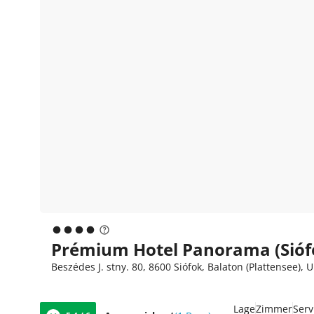
Prémium Hotel Panorama (Sióf
Beszédes J. stny. 80, 8600 Siófok, Balaton (Plattensee), 
Lage
Zimmer
Serv