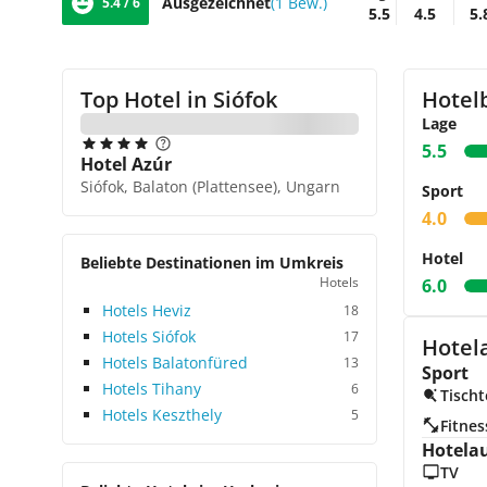
Ausgezeichnet
(1 Bew.)
5.4 / 6
5.5
4.5
5.
Top Hotel in
Siófok
Hotel
Lage
5.5
Hotel Azúr
Siófok, Balaton (Plattensee), Ungarn
Sport
4.0
Hotel
Beliebte Destinationen im Umkreis
Hotels
6.0
Hotels Heviz
18
Hotels Siófok
17
Hotel
Hotels Balatonfüred
13
Sport
Hotels Tihany
6
Tischt
Hotels Keszthely
5
Fitnes
Hotela
TV