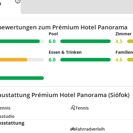
Zu
8
bewertungen zum Prémium Hotel Panorama
Pool
Zimmer
6.0
4.5
Essen & Trinken
Familien
6.0
4.6
austattung Prémium Hotel Panorama (Siófok)
ennis
Tennis
sstudio
usstattung
Fahrradverleih