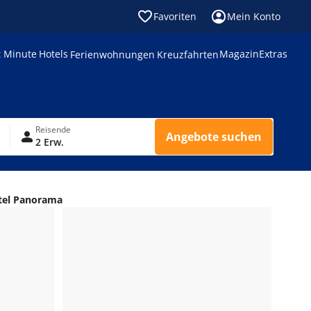
Favoriten
Mein Konto
t Minute
Hotels
Magazin
Extras
Ferienwohnungen
Kreuzfahrten
Reisende
Angebote suchen
2 Erw.
el Panorama