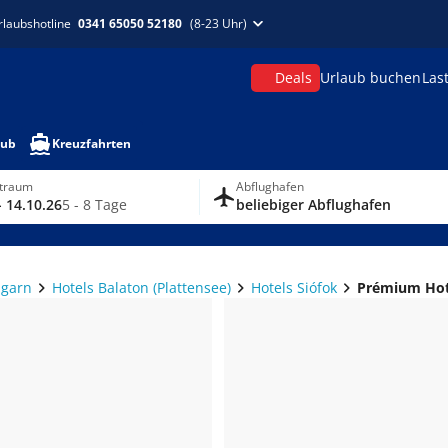
rlaubshotline
0341 65050 52180
(8-23 Uhr)
Deals
Urlaub buchen
Las
aub
Kreuzfahrten
itraum
Abflughafen
- 14.10.26
5 - 8 Tage
beliebiger Abflughafen
ngarn
Hotels Balaton (Plattensee)
Hotels Siófok
Prémium Hot