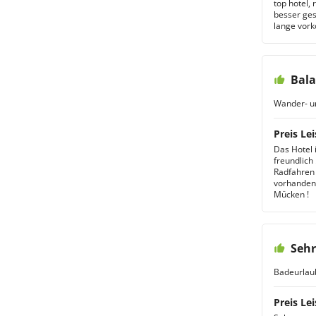
top hotel, 
besser ges
lange vo
Bala
Wander- u
Preis Lei
Das Hotel i
freundlich
Radfahren 
vorhanden 
Mücken !
Sehr
Badeurlau
Preis Lei