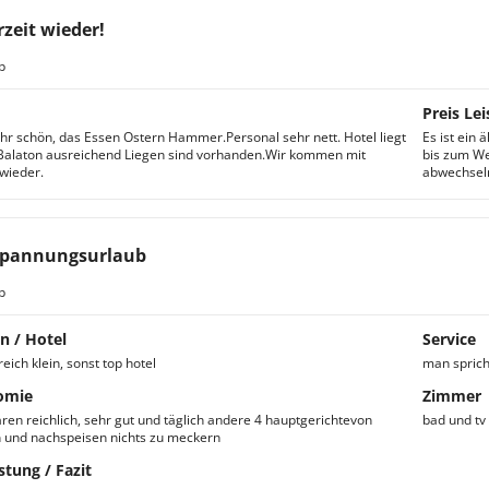
rzeit wieder!
b
Preis Lei
r schön, das Essen Ostern Hammer.Personal sehr nett. Hotel liegt
Es ist ein 
Balaton ausreichend Liegen sind vorhanden.Wir kommen mit
bis zum We
 wieder.
abwechsel
spannungsurlaub
b
n / Hotel
Service
ich klein, sonst top hotel
man sprich
omie
Zimmer
ren reichlich, sehr gut und täglich andere 4 hauptgerichtevon
bad und tv
 und nachspeisen nichts zu meckern
stung / Fazit