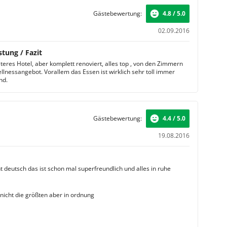
Gästebewertung:
4.8 / 5.0
02.09.2016
stung / Fazit
älteres Hotel, aber komplett renoviert, alles top , von den Zimmern
llnessangebot. Vorallem das Essen ist wirklich sehr toll immer
nd.
Gästebewertung:
4.4 / 5.0
19.08.2016
t deutsch das ist schon mal superfreundlich und alles in ruhe
 nicht die größten aber in ordnung