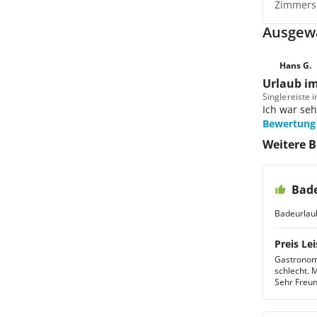
Zimmers
Ausgew
Hans G.
Urlaub i
Single
reiste 
Ich war seh
Bewertung
Weitere 
Bade
Badeurlau
Preis Lei
Gastronomi
schlecht. 
Sehr Freun