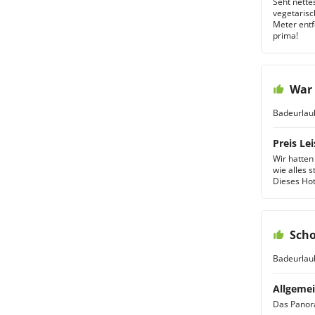
Seht nette
vegetarisc
Meter entf
prima!
War 
Badeurlau
Preis Lei
Wir hatten
wie alles 
Dieses Hot
Scho
Badeurlau
Allgemei
Das Panora