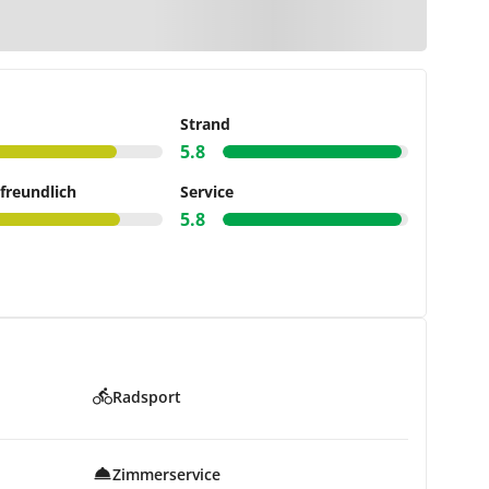
r Karte
Strand
5.8
freundlich
Service
5.8
Radsport
Zimmerservice