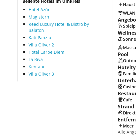
Beliebte Hotels im Umkreis
Hausti
Hotel Azúr
WLAN
Magistern
Angebot
Reed Luxury Hotel & Bistro by
Spielp
Balaton
Wellne
Kati Panzió
Sonne
Villa Oliver 2
Massa
Hotel Carpe Diem
Pool
La Riva
Outdo
Kentaur
Hotelty
Famili
Villa Oliver 3
Unterh
Casin
Restau
Cafe
Strand
Direkt
Entfer
Meer
Alle Ang