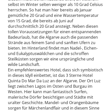
Unterkünfte des Quinta do Mar da Luz. Den Gästen
selbst im Winter selten weniger als 10 Grad Celsius
stehen hier 2 Schlafzimmer zur Verfügung. Insgesamt
herrschen. So hat man hier bereits ab Januar
liegt damit eine Platzkapazität von maximal 5 Personen
gemütliche 20 Grad und eine Wassertemperatur
vor. Ein gemütlicher Wohnraum, eine Klimaanlage, eine
von 15 Grad, die bereits ab Juni auf
voll ausgestattete Küche, ein Zimmersafe und ein
Badezimmer mit Föhn lassen es an nichts fehlen.
durchschnittlich 20 Grad ansteigt. Neben diesen
tollen Voraussetzungen für einen entspannenden
Badeurlaub, hat die Algarve auch die passenden
Strände aus feinem Sand und sanften Ufern zu
bieten. Im Hinterland findet man Nadel-, Eichen-
und Eukalyptuswäldchen und die schroffen
Steilküsten sorgen wir eine ursprüngliche und
wilde Landschaft.
Ein empfehlenswertes Hotel, dass sich symbiotisch
in dieses Idyll einbettet, ist das 3 Sterne Hotel
Quinta Do Mar Da Luz an der Algarve. Der Ort Luz
liegt zwischen Lagos im Osten und Burgau im
Westen. Hier kann man fantastisch Surfen,
malerische Dörfer besichtigen und Städte mit
uralter Geschichte. Mandel- und Orangenbäume
sorgen für Märchenlandflair und in diesem Sinne