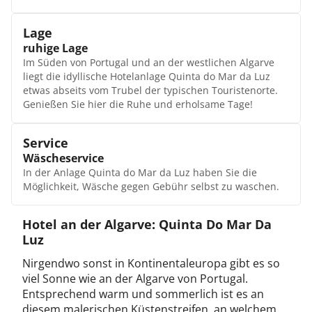
Studio
Spaß beim Planschen im separaten Kinderbecken. Auf
Die geräumigen und klimatisierten Studios bieten viel
bequemen Liegestühlen relaxen Sie.
Lage
Platz zur Erholung und zum Abschalten. Die
Sportmöglichkeiten
märchenhafte Umgebung schafft zusätzlich eine
ruhige Lage
In der Hotelanlage stehen ein Tennisplatz sowie das
idyllische Ruhe. Die Kombination aus traditionellem Stil
Im Süden von Portugal und an der westlichen Algarve
Fitnessstudio zur körperlichen Ertüchtigung zur
und modernem Komfort wird Sie begeistern. 2 Personen
liegt die idyllische Hotelanlage Quinta do Mar da Luz
Verfügung. So bleiben Sie auch im Urlaub fit. Machen
verbringen hier einen unvergesslichen Urlaub.
etwas abseits vom Trubel der typischen Touristenorte.
Sie beim Sport zudem neue Bekanntschaften und
Apartment (1 Schlafzimmer)
Genießen Sie hier die Ruhe und erholsame Tage!
trainieren gemeinsam.
Die Apartments sind für maximal 3 Personen ausgelegt
und bieten bei gleicher Ausstattung wie die anderen
Service
Unterkünfte zusätzlich eine Küche an. Kreative
Wäscheservice
Selbstversorger werden sich an der voll ausgestatteten
Kitchenette mit Toaster und Kaffeemaschine erfreuen.
In der Anlage Quinta do Mar da Luz haben Sie die
Apartment (2 Schlafzimmer)
Möglichkeit, Wäsche gegen Gebühr selbst zu waschen.
Großzügig mit 2 Schlafzimmern angelegt, kommen bis
zu 4 Personen in diesem Apartment unter. Eine
Hotel an der Algarve: Quinta Do Mar Da
integrierte Küche mit Kaffeemaschine und Toaster
Luz
ermöglicht bequem die Selbstversorgung. Diese
Unterkünfte sind sehr geräumig und bieten ausreichend
Nirgendwo sonst in Kontinentaleuropa gibt es so
Platz zur Erholung.
viel Sonne wie an der Algarve von Portugal.
Superior Apartment
Entsprechend warm und sommerlich ist es an
Die Superior Apartments sind die geräumigsten
diesem malerischen Küstenstreifen, an welchem