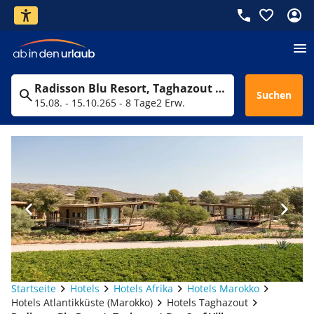
Radisson Blu Resort, Taghazout Bay Surf Village
Suchen
15.08. - 15.10.26
5 - 8 Tage
2 Erw.
Startseite
Hotels
Hotels Afrika
Hotels Marokko
Hotels Atlantikküste (Marokko)
Hotels Taghazout