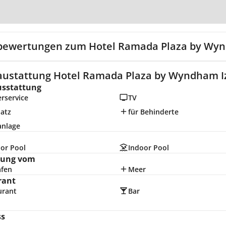
Zur Karte
bewertungen zum Hotel Ramada Plaza by Wyn
austattung Hotel Ramada Plaza by Wyndham Iz
usstattung
rservice
TV
latz
für Behinderte
anlage
or Pool
Indoor Pool
nung vom
afen
Meer
rant
urant
Bar
ss