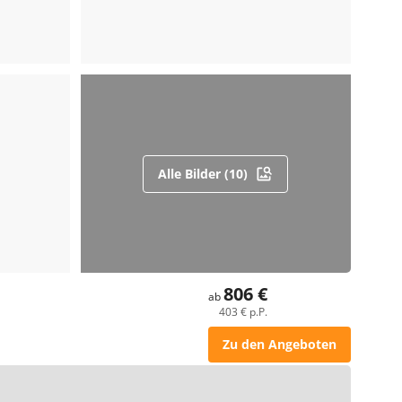
Alle Bilder (10)
806 €
ab
403 € p.P.
Zu den Angeboten