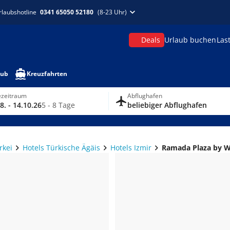
rlaubshotline
0341 65050 52180
(8-23 Uhr)
Deals
Urlaub buchen
Las
aub
Kreuzfahrten
ezeitraum
Abflughafen
8. - 14.10.26
5 - 8 Tage
beliebiger Abflughafen
rkei
Hotels Türkische Ägäis
Hotels Izmir
Ramada Plaza by 