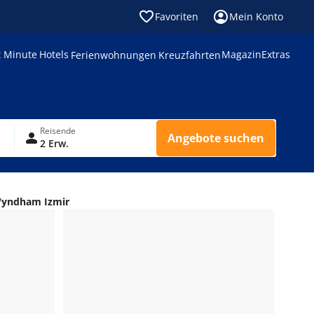
Favoriten
Mein Konto
t Minute
Hotels
Magazin
Extras
Ferienwohnungen
Kreuzfahrten
Reisende
Angebote suchen
2 Erw.
Wyndham Izmir