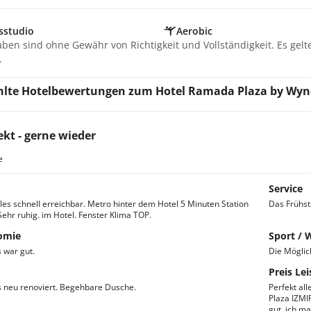
sstudio
Aerobic
aben sind ohne Gewähr von Richtigkeit und Vollständigkeit. Es gel
.
lte Hotelbewertungen zum Hotel Ramada Plaza by Wyn
ekt - gerne wieder
e
Service
lles schnell erreichbar. Metro hinter dem Hotel 5 Minuten Station
Das Frühstü
hr ruhig. im Hotel. Fenster Klima TOP.
omie
Sport / 
 war gut.
Die Möglich
Preis Lei
s neu renoviert. Begehbare Dusche.
Perfekt al
Plaza IZMIR
gut. ich ma