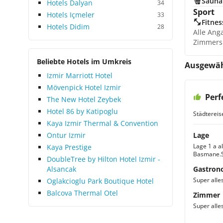
Sauna
Hotels Dalyan
34
Sport
Hotels Içmeler
33
Fitnes
Hotels Didim
28
Alle Ang
Zimmers
Beliebte Hotels im Umkreis
Ausgewäh
Izmir Marriott Hotel
Mövenpick Hotel Izmir
Perf
The New Hotel Zeybek
Hotel 86 by Katipoglu
Städtereis
Kaya Izmir Thermal & Convention
Ontur Izmir
Lage
Lage 1 a a
Kaya Prestige
Basmane.Se
DoubleTree by Hilton Hotel Izmir -
Alsancak
Gastron
Super alles
Oglakcioglu Park Boutique Hotel
Balcova Thermal Otel
Zimmer
Super alle