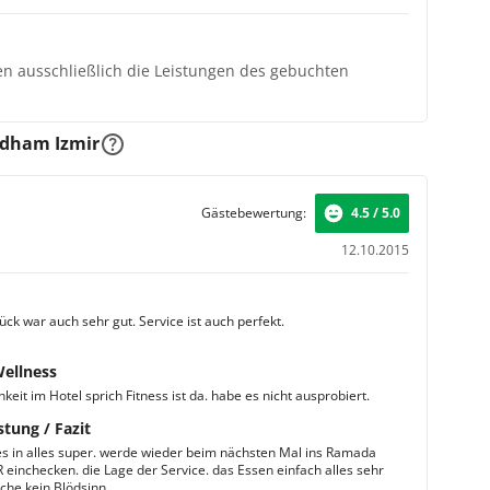
ten ausschließlich die Leistungen des gebuchten
dham Izmir
Gästebewertung:
4.5 / 5.0
12.10.2015
ck war auch sehr gut. Service ist auch perfekt.
Wellness
keit im Hotel sprich Fitness ist da. habe es nicht ausprobiert.
stung / Fazit
les in alles super. werde wieder beim nächsten Mal ins Ramada
 einchecken. die Lage der Service. das Essen einfach alles sehr
che kein Blödsinn.