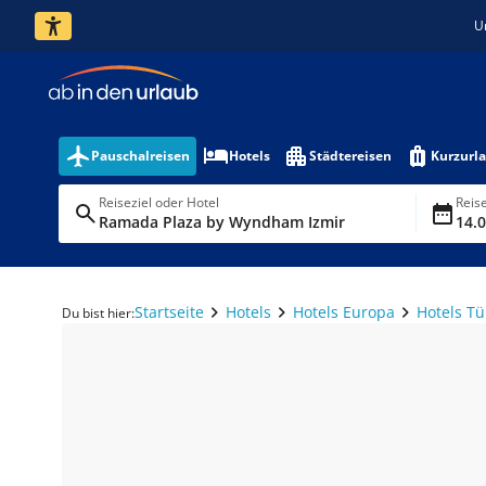
U
Pauschalreisen
Hotels
Städtereisen
Kurzurl
Reiseziel oder Hotel
Reis
Ramada Plaza by Wyndham Izmir
14.0
Startseite
Hotels
Hotels Europa
Hotels Tü
Du bist hier: