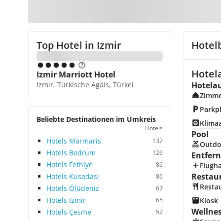
Top Hotel in
Izmir
Hotel
Hotel
Izmir Marriott Hotel
Izmir, Türkische Ägäis, Türkei
Hotela
Zimme
Parkp
Beliebte Destinationen im Umkreis
Klima
Hotels
Pool
Hotels Marmaris
137
Outdo
Hotels Bodrum
126
Entfer
Hotels Fethiye
86
Flugh
Restau
Hotels Kusadasi
86
Resta
Hotels Ölüdeniz
67
Hotels Izmir
65
Kiosk
Wellne
Hotels Çesme
52