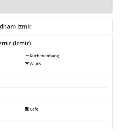
dham Izmir
mir (Izmir)
Küchenanhang
WLAN
Cafe