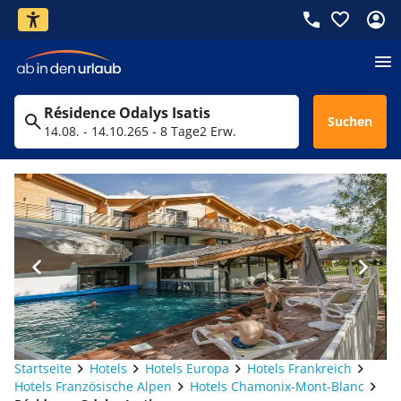
Résidence Odalys Isatis
Suchen
14.08. - 14.10.26
5 - 8 Tage
2 Erw.
Startseite
Hotels
Hotels Europa
Hotels Frankreich
Hotels Französische Alpen
Hotels Chamonix-Mont-Blanc