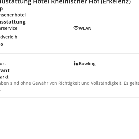
ustattung Hotel Rheinischer Hof (Erkelenz)
p
hsenenhotel
usstattung
rservice
WLAN
dverleih
ss
ort
Bowling
rant
arkt
aben sind ohne Gewähr von Richtigkeit und Vollständigkeit. Es gel
.