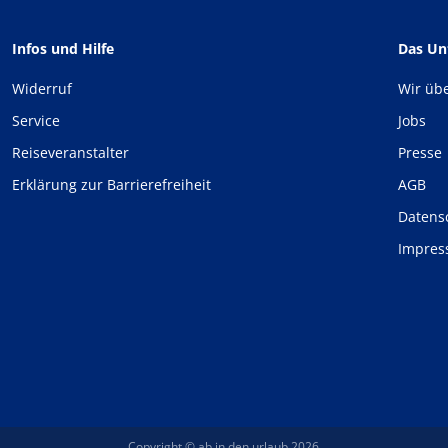
Infos und Hilfe
Das U
Widerruf
Wir üb
Service
Jobs
Reiseveranstalter
Presse
Erklärung zur Barrierefreiheit
AGB
Datens
Impre
Copyright © ab in den urlaub 2026