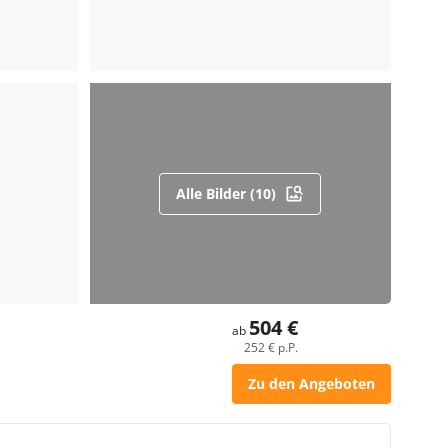
Alle Bilder (10)
504 €
ab
252 € p.P.
Zu den Angeboten