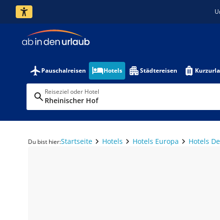
U
Pauschalreisen
Hotels
Städtereisen
Kurzurl
Reiseziel oder Hotel
Rheinischer Hof
Startseite
Hotels
Hotels Europa
Hotels D
Du bist hier: