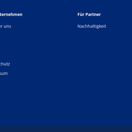
nternehmen
Für Partner
er uns
Nachhaltigkeit
chutz
ssum