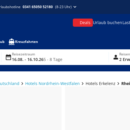
rlaubshotline
0341 65050 52180
(8-23 Uhr)
Deals
Urlaub buchen
Las
aub
Kreuzfahrten
Reisezeitraum
Reise
16.08. - 16.10.26
5 - 8 Tage
2 Erw
eutschland
Hotels Nordrhein-Westfalen
Hotels Erkelenz
Rhei