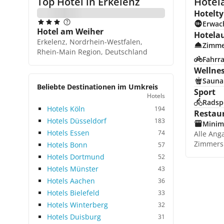
Top Hotel in
Erkelenz
Hotela
Hotelty
Erwac
Hotel am Weiher
Hotela
Erkelenz, Nordrhein-Westfalen,
Zimme
Rhein-Main Region, Deutschland
Fahrra
Wellne
Sauna
Beliebte Destinationen im Umkreis
Sport
Hotels
Radsp
Hotels Köln
194
Restau
Hotels Düsseldorf
183
Minim
Hotels Essen
74
Alle Ang
Zimmers
Hotels Bonn
57
Hotels Dortmund
52
Hotels Münster
43
Hotels Aachen
36
Hotels Bielefeld
33
Hotels Winterberg
32
Hotels Duisburg
31