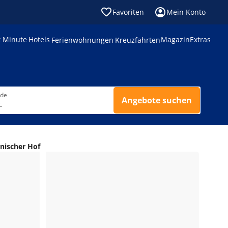
Favoriten
Mein Konto
t Minute
Hotels
Magazin
Extras
Ferienwohnungen
Kreuzfahrten
nde
Angebote suchen
.
nischer Hof