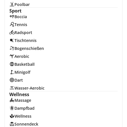
Poolbar
Sport
Boccia
Tennis
Radsport
Tischtennis
Bogenschießen
Aerobic
Basketball
Minigolf
Dart
Wasser-Aerobic
Wellness
Massage
Dampfbad
Wellness
Sonnendeck