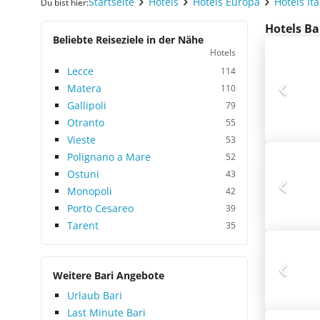
Startseite
Hotels
Hotels Europa
Hotels Ita
Du bist hier:
Hotels Ba
Beliebte Reiseziele in der Nähe
Hotels
Lecce
114
Matera
110
Gallipoli
79
Otranto
55
Vieste
53
Polignano a Mare
52
Ostuni
43
Monopoli
42
Porto Cesareo
39
Tarent
35
Weitere Bari Angebote
Urlaub Bari
Last Minute Bari