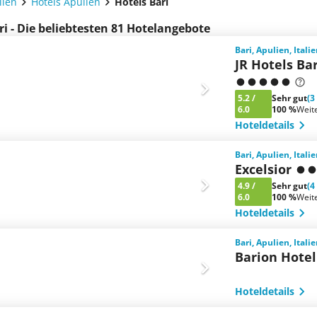
lien
Hotels Apulien
Hotels Bari
ri - Die beliebtesten 81 Hotelangebote
Bari, Apulien, Itali
JR Hotels Ba
5.2
/
Sehr gut
(3
6.0
100 %
Weit
Hoteldetails
Bari, Apulien, Itali
Excelsior
4.9
/
Sehr gut
(4
6.0
100 %
Weit
Hoteldetails
Bari, Apulien, Itali
Barion Hotel
Hoteldetails