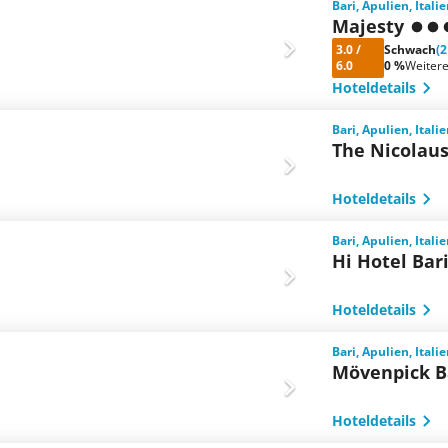
Bari, Apulien, Itali
Majesty
3.0
/
Schwach
(
6.0
0 %
Weiter
Hoteldetails
Bari, Apulien, Itali
The Nicolaus
Hoteldetails
Bari, Apulien, Itali
Hi Hotel Bar
Hoteldetails
Bari, Apulien, Itali
Mövenpick B
Hoteldetails