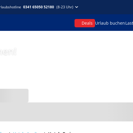
rlaubshotline
0341 65050 52180
(8-23 Uhr)
Deals
Urlaub buchen
Las
hen!