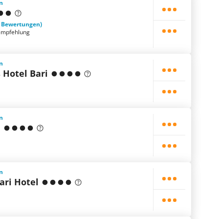
en
2 Bewertungen)
empfehlung
en
 Hotel Bari
en
i
en
ari Hotel