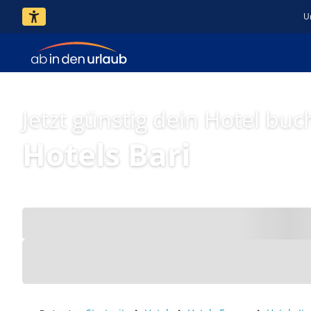
U
Jetzt günstig dein Hotel buc
Hotels Bari