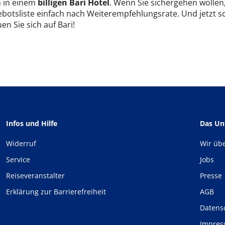
h in einem
billigen Bari Hotel
. Wenn Sie sichergehen wollen, 
botsliste einfach nach Weiterempfehlungsrate. Und jetzt sc
en Sie sich auf Bari!
Infos und Hilfe
Das U
Widerruf
Wir üb
Service
Jobs
Reiseveranstalter
Presse
Erklärung zur Barrierefreiheit
AGB
Datens
Impre