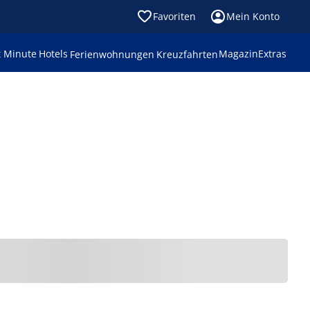
Favoriten
Mein Konto
t Minute
Hotels
Magazin
Extras
Ferienwohnungen
Kreuzfahrten