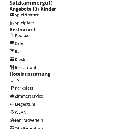
Salzkammergut)
Angebote für Kinder
Spielzimmer
Spielplatz
Restaurant
Poolbar
Cafe
Bar
Kiosk
Restaurant
Hotelausstattung
TV
Parkplatz
Zimmerservice
Liegestuhl
WLAN
Fahrradverleih
24h Rezeption