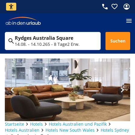
Rydges Australia Square
Suchen
14.08. - 14.10.26
5 - 8 Tage
2 Erw.
Startseite
Hotels
Hotels Australien und Pazifik
Hotels Australien
Hotels New South Wales
Hotels Sydney