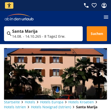
Santa Marija
Suchen
14.08. - 14.10.26
5 - 8 Tage
2 Erw.
Startseite
Hotels
Hotels Europa
Hotels Kroatien
Hotels Istrien
Hotels Novigrad (Istrien)
Santa Marija