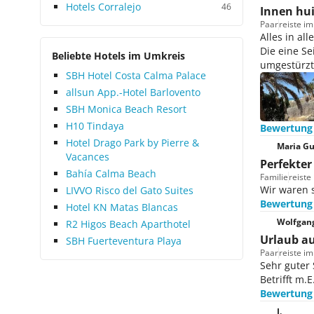
hygienisch. Wir hatten ein sehr
Hotels Corralejo
46
Innen hui
geräumiges und modern
Paar
reiste im
eingerichtetes Zimmer mit
Alles in al
herrlichem Meerblick. Frische
Die eine Se
Beliebte Hotels im Umkreis
Handtücher erhielten wir bei der
umgestürzt
SBH Hotel Costa Calma Palace
täglichen gründlichen Reinigung,
allsun App.-Hotel Barlovento
frische Bettwäsche bei Bedarf. Als
Ausflugsziel können wir den Zoo
SBH Monica Beach Resort
Parque de Los Camellos im
H10 Tindaya
Bewertung
Fischerdorf La Lajita empfehlen.
Hotel Drago Park by Pierre &
Maria Gu
In der 20 qkm großen tropischen
Vacances
Perfekter
Landschaft tummeln sich
Bahía Calma Beach
Familie
reiste
zahlreiche Tierarten und ein
Wir waren s
LIVVO Risco del Gato Suites
Ausritt auf einem Dromedar ist
Bewertung
Hotel KN Matas Blancas
ein unvergessliches Erlebnis. Im
Wolfgang
R2 Higos Beach Aparthotel
nahe gelegenen Botanischen
Urlaub au
SBH Fuerteventura Playa
Garten sind über 2.000
Paar
reiste i
verschiedene Kaktusarten zu
Sehr guter 
bestaunen. Fazit: Für
Betrifft m.E
Bewertung
Badeurlauber und
Wassersportler sehr zu
I.