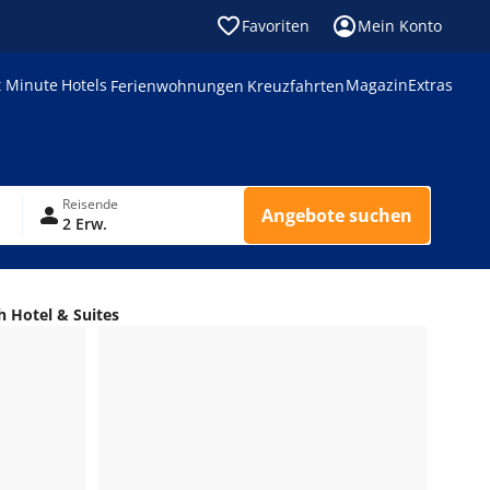
Favoriten
Mein Konto
t Minute
Hotels
Magazin
Extras
Ferienwohnungen
Kreuzfahrten
Reisende
Angebote suchen
2 Erw.
h Hotel & Suites