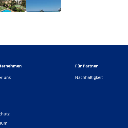
nternehmen
Für Partner
er uns
Nachhaltigkeit
chutz
ssum