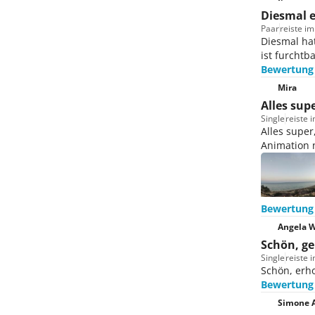
empfehlen. Die herrliche
Diesmal e
Außenanlage lädt zu einem
Paar
reiste i
Diesmal hat
ausgiebigen Sonnenbad ein. Das
ist furchtb
Preis-Leistungsverhältnis kann
Bewertung
man als gut bezeichnen.
Mira
Alles sup
Single
reiste 
Alles supe
Animation n
Bewertung
Angela W
Schön, ge
Single
reiste 
Schön, erh
Bewertung
Simone A