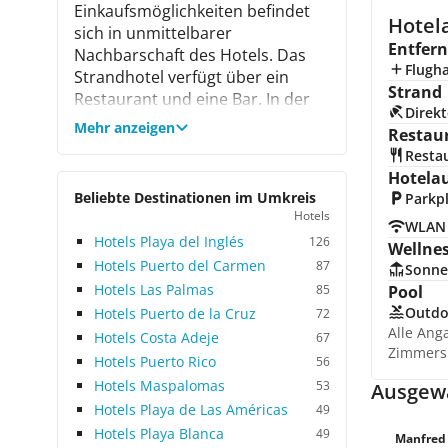
Einkaufsmöglichkeiten befindet
Hotel
sich in unmittelbarer
Entfer
Nachbarschaft des Hotels. Das
Flugh
Strandhotel verfügt über ein
Strand
Restaurant und eine Bar. In der
Direkt
herrlichen Außenanlage befindet
Mehr anzeigen
Restau
sich eine Poollandschaft mit
Resta
Sonnenterrasse und einer
Hotela
Poolbar. Sportmöglichkeiten und
Beliebte Destinationen im Umkreis
Parkp
Animation sind fast nicht
Hotels
WLAN
vorhanden. Das Personal war
Hotels Playa del Inglés
126
Wellne
freundlich und hilfsbereit und
Hotels Puerto del Carmen
87
Sonne
sprach größtenteils recht gutes
Hotels Las Palmas
85
Pool
Deutsch. Die Verpflegung war
Outdo
Hotels Puerto de la Cruz
72
recht gut und von allem war
Alle Ang
Hotels Costa Adeje
67
reichlich vorhanden. Das
Zimmers
Frühstücksbuffet war leider recht
Hotels Puerto Rico
56
eintönig und wenig
Hotels Maspalomas
53
Ausgewä
abwechslungsreich. Das
Hotels Playa de Las Américas
49
Restaurant wirkte sauber und
Hotels Playa Blanca
49
Manfred 