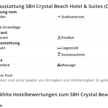
austattung SBH Crystal Beach Hotel & Suites (
nung vom
afen
Stadtzentrum
e Strandlage
rant
urant
Poolbar
usstattung
latz
Liegestuhl
Sonnenschirm
ss
ndeck
Massage
or Pool
aben sind ohne Gewähr von Richtigkeit und Vollständigkeit. Es gel
.
hlte Hotelbewertungen zum SBH Crystal Beac
K.