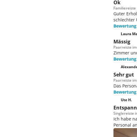
Ok
Familie
reiste
Guter Erho
schlechter 
Bewertung
Laura Ma
Mässig
Paar
reiste im
Zimmer und
Bewertung
Alexande
Sehr gut
Paar
reiste im
Das Persona
Bewertung
Ute H.
Entspann
Single
reiste 
Ich habe n
Personal an