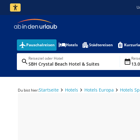
U
Pauschalreisen
Hotels
Städtereisen
Kurzurl
Reiseziel oder Hotel
Reis
SBH Crystal Beach Hotel & Suites
13.0
Startseite
Hotels
Hotels Europa
Hotels S
Du bist hier: