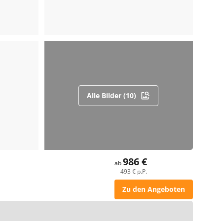
Alle Bilder (10)
986 €
ab
493 € p.P.
Zu den Angeboten