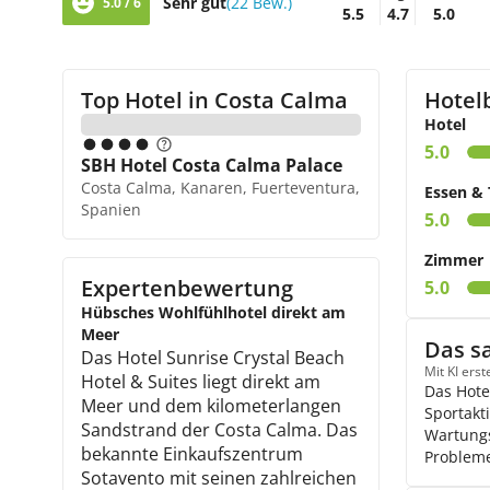
Sehr gut
(22 Bew.)
5.0 / 6
5.5
4.7
5.0
Top Hotel in
Costa Calma
Hotel
Hotel
5.0
SBH Hotel Costa Calma Palace
Costa Calma, Kanaren, Fuerteventura,
Essen & 
Spanien
5.0
Zimmer
Expertenbewertung
5.0
Hübsches Wohlfühlhotel direkt am
Meer
Das s
Das Hotel Sunrise Crystal Beach
Mit KI ers
Hotel & Suites liegt direkt am
Das Hote
Meer und dem kilometerlangen
Sportakti
Sandstrand der Costa Calma. Das
Wartungs
bekannte Einkaufszentrum
Probleme
Sotavento mit seinen zahlreichen