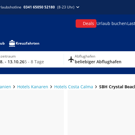
rlaubshotline
0341 65050 52180
(8-23 Uhr)
Deals
Urlaub buchen
Las
aub
Kreuzfahrten
ezeitraum
Abflughafen
8. - 13.10.26
5 - 8 Tage
beliebiger Abflughafen
panien
Hotels Kanaren
Hotels Costa Calma
SBH Crystal Beac