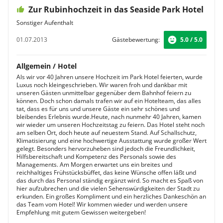
Zur Rubinhochzeit in das Seaside Park Hotel
Sonstiger Aufenthalt
01.07.2013
Gästebewertung:
5.0 / 5.0
Allgemein / Hotel
Als wir vor 40 Jahren unsere Hochzeit im Park Hotel feierten, wurde
Luxus noch kleingeschrieben. Wir waren froh und dankbar mit
unseren Gästen unmittelbar gegenüber dem Bahnhof feiern zu
können. Doch schon damals trafen wir auf ein Hotelteam, das alles
tat, dass es für uns und unsere Gäste ein sehr schönes und
bleibendes Erlebnis wurde.Heute, nach nunmehr 40 Jahren, kamen
wir wieder um unseren Hochzeitstag zu feiern. Das Hotel steht noch
am selben Ort, doch heute auf neuestem Stand. Auf Schallschutz,
Klimatisierung und eine hochwertige Ausstattung wurde großer Wert
gelegt. Besonders hervorzuheben sind jedoch die Freundlichkeit,
Hilfsbereitschaft und Kompetenz des Personals sowie des
Managements. Am Morgen erwartet uns ein breites und
reichhaltiges Frühstücksbüffet, das keine Wünsche offen läßt und
das durch das Personal ständig ergänzt wird. So macht es Spaß von
hier aufzubrechen und die vielen Sehenswürdigkeiten der Stadt zu
erkunden. Ein großes Kompliment und ein herzliches Dankeschön an
das Team vom Hotel! Wir kommen wieder und werden unsere
Empfehlung mit gutem Gewissen weitergeben!