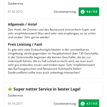
Städtereise
01.02.2012
Gästebewertung:
4.6 / 5.0
Allgemein / Hotel
Das Hotel, die Zimmer und das Restaurant sind einfach Super und
sehr empfehlenswert! Man wird sehr nett empfangen, es ist schön
und sauber. Sehr gerne wieder!
Preis Leistung / Fazit
Es gibt sehr viele Einkaufsmöglichkeiten in der unmittelbaren
Umgebung, direkt gegenüber im Hauptbahnhof über 130 Geschäfte,
in der Seitenstraße beginnen die kleinen Geschäfte, die bis zur
innenstadt führen, die zu Fuß schnell erreicht wird, wo man auch
sehr gut einkaufen, essen und trinken kann. Sehr empfehlenswert
das Barfussgässchen und Restaurant Auerbachs Keller!
Stadtrundfahrt sollte man auch unbedingt mitmachen!
Super netter Service in bester Lage!
Städtereise
01.10.2011
Gästebewertung:
4.7 / 5.0