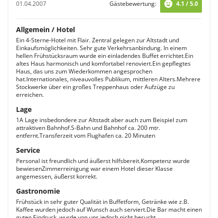
01.04.2007
Gästebewertung:
4.1 / 5.0
Allgemein / Hotel
Ein 4-Sterne-Hotel mit Flair. Zentral gelegen zur Altstadt und
Einkaufsmöglichkeiten. Sehr gute Verkehrsanbindung. In einem
hellen Frühstücksraum wurde ein einladendes Buffet errichtet.Ein
altes Haus harmonisch und komfortabel renoviert.Ein gepflegtes
Haus, das uns zum Wiederkommen angesprochen
hat.Internationales, niveauvolles Publikum, mittleren Alters.Mehrere
Stockwerke über ein großes Treppenhaus oder Aufzüge zu
erreichen.
Lage
1A Lage insbedondere zur Altstadt aber auch zum Beispiel zum
attraktiven Bahnhof.S-Bahn und Bahnhof ca. 200 mtr.
entfernt.Transferzeit vom Flughafen ca. 20 Minuten
Service
Personal ist freundlich und äußerst hilfsbereit.Kompetenz wurde
bewiesenZimmerreinigung war einem Hotel dieser Klasse
angemessen, äußerst korrekt.
Gastronomie
Frühstück in sehr guter Qualität in Buffetform, Getränke wie z.B.
Kaffee wurden jedoch auf Wunsch auch serviert.Die Bar macht einen
guten Eindruck, wurde von uns jedoch nicht besucht.