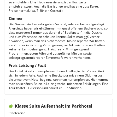
zu empfehlen! Eine Tischreservierung ist in Hochzeiten
empfehlenswert. Auch die Bar ist nett und hat eine gute Karte.
Preise normal. (ca. 7  für ein Cocktail)
Zimmer
Die Zimmer sind im sehr guten Zustand, sehr sauber und gepflegt.
Allerdings haben wir ein Zimmer mit quasi offenem Bad erwischt, so
dass man vom Zimmer aus durch die "Badfenster" in die Dusche
und zum Waschbecken schauen konnte. Sollte man ggf. vorher
erwähnen, wenn man das nicht möchte. Klo ist separat. Wir hatten
ein Zimmer in Richtung Verlängerung zur Nikolaistraße und hatten
keinerlei Lärmbelästigung. Flatscreen-TV mit genügend
Programmen, guten Föhn und gut gefüllter Minibar sowie
selbstprogrammierbarer Zimmersafe waren vorhanden.
Preis Leistung / Fazit
Das Hotel ist sehr zu empfehlen. Einen Ausflug in den Zoo rentiert
sich in jedem Falle. Auch eine Buscitytour mit einem Oldtimerbus,
die unweit vom Hotel beginnt, kann man nur empfehlen. Hier kommt
man an schönen Ecken in Leipzig vorbei mit netten Erklärungen. Eine
Tour kostet 11 /Person und dauert ca. 1,5 Stunden.
Klasse Suite Aufenthalt im Parkhotel
Städtereise