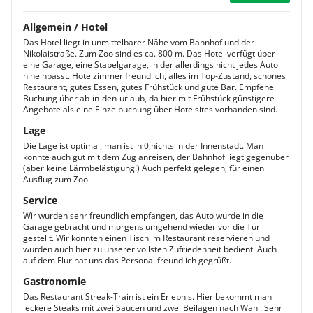
Allgemein / Hotel
Das Hotel liegt in unmittelbarer Nähe vom Bahnhof und der
Nikolaistraße. Zum Zoo sind es ca. 800 m. Das Hotel verfügt über
eine Garage, eine Stapelgarage, in der allerdings nicht jedes Auto
hineinpasst. Hotelzimmer freundlich, alles im Top-Zustand, schönes
Restaurant, gutes Essen, gutes Frühstück und gute Bar. Empfehe
Buchung über ab-in-den-urlaub, da hier mit Frühstück günstigere
Angebote als eine Einzelbuchung über Hotelsites vorhanden sind.
Lage
Die Lage ist optimal, man ist in 0,nichts in der Innenstadt. Man
könnte auch gut mit dem Zug anreisen, der Bahnhof liegt gegenüber
(aber keine Lärmbelästigung!) Auch perfekt gelegen, für einen
Ausflug zum Zoo.
Service
Wir wurden sehr freundlich empfangen, das Auto wurde in die
Garage gebracht und morgens umgehend wieder vor die Tür
gestellt. Wir konnten einen Tisch im Restaurant reservieren und
wurden auch hier zu unserer vollsten Zufriedenheit bedient. Auch
auf dem Flur hat uns das Personal freundlich gegrüßt.
Gastronomie
Das Restaurant Streak-Train ist ein Erlebnis. Hier bekommt man
leckere Steaks mit zwei Saucen und zwei Beilagen nach Wahl. Sehr