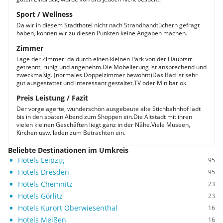
Sport / Wellness
Da wir in diesem Stadthotel nicht nach Strandhandtüchern gefragt
haben, können wir zu diesen Punkten keine Angaben machen.
Zimmer
Lage der Zimmer: da durch einen kleinen Park von der Hauptstr.
getrennt, ruhig und angenehm.Die Möbelierung ist ansprechend und
zweckmäßig. (normales Doppelzimmer bewohnt)Das Bad ist sehr
gut ausgestattet und interessant gestaltet.TV oder Minibar ok.
Preis Leistung / Fazit
Der vorgelagerte, wunderschön ausgebaute alte Stichbahnhof lädt
bis in den späten Abend zum Shoppen ein.Die Altstadt mit ihren
vielen kleinen Geschäften liegt ganz in der Nähe.Viele Museen,
Kirchen usw. laden zum Betrachten ein.
Beliebte Destinationen im Umkreis
Hotels Leipzig
95
Hotels Dresden
95
Hotels Chemnitz
23
Hotels Görlitz
23
Hotels Kurort Oberwiesenthal
16
Hotels Meißen
16