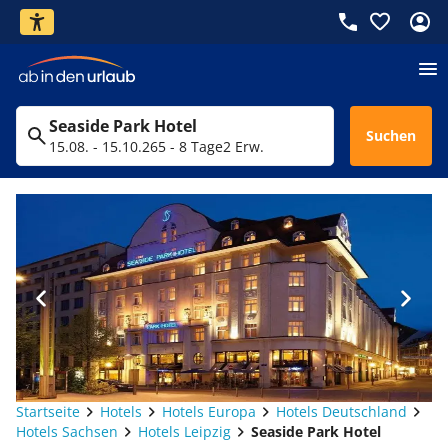
Seaside Park Hotel
Suchen
15.08. - 15.10.26
5 - 8 Tage
2 Erw.
Startseite
Hotels
Hotels Europa
Hotels Deutschland
Hotels Sachsen
Hotels Leipzig
Seaside Park Hotel