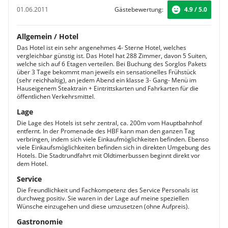
01.06.2011
Gästebewertung:
4.9 / 5.0
Allgemein / Hotel
Das Hotel ist ein sehr angenehmes 4- Sterne Hotel, welches
vergleichbar günstig ist. Das Hotel hat 288 Zimmer, davon 5 Suiten,
welche sich auf 6 Etagen verteilen. Bei Buchung des Sorglos Pakets
über 3 Tage bekommt man jeweils ein sensationelles Frühstück
(sehr reichhaltig), an jedem Abend ein klasse 3- Gang- Menü im
Hauseigenem Steaktrain + Eintrittskarten und Fahrkarten für die
öffentlichen Verkehrsmittel.
Lage
Die Lage des Hotels ist sehr zentral, ca. 200m vom Hauptbahnhof
entfernt. In der Promenade des HBF kann man den ganzen Tag
verbringen, indem sich viele Einkaufmöglichkeiten befinden. Ebenso
viele Einkaufsmöglichkeiten befinden sich in direkten Umgebung des
Hotels. Die Stadtrundfahrt mit Oldtimerbussen beginnt direkt vor
dem Hotel.
Service
Die Freundlichkeit und Fachkompetenz des Service Personals ist
durchweg positiv. Sie waren in der Lage auf meine speziellen
Wünsche einzugehen und diese umzusetzen (ohne Aufpreis).
Gastronomie