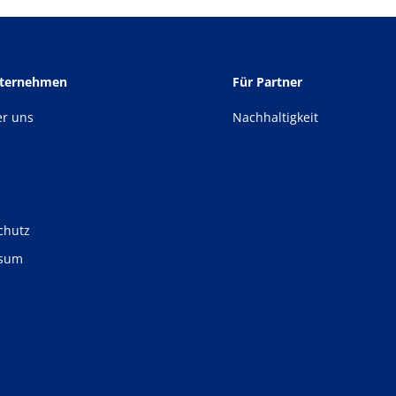
nternehmen
Für Partner
er uns
Nachhaltigkeit
chutz
ssum