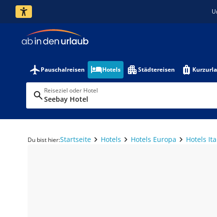
U
Pauschalreisen
Hotels
Städtereisen
Kurzurl
Reiseziel oder Hotel
Seebay Hotel
Startseite
Hotels
Hotels Europa
Hotels Ita
Du bist hier: