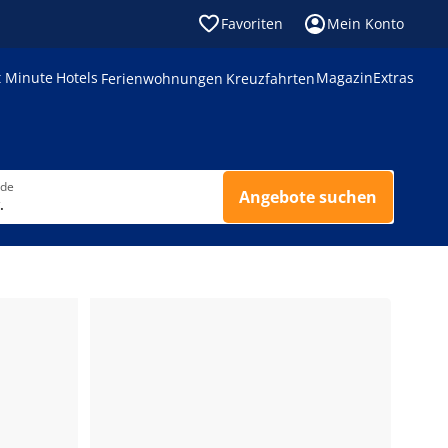
Favoriten
Mein Konto
t Minute
Hotels
Magazin
Extras
Ferienwohnungen
Kreuzfahrten
nde
Angebote suchen
.