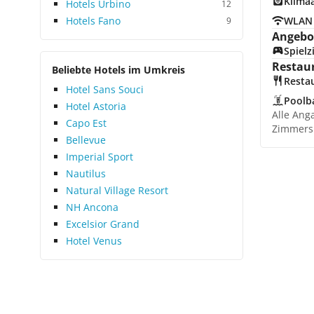
Klima
Hotels Urbino
12
Hotels Fano
WLAN
9
Angebot
Spiel
Restau
Beliebte Hotels im Umkreis
Resta
Hotel Sans Souci
Poolb
Hotel Astoria
Alle Ang
Capo Est
Zimmers
Bellevue
Imperial Sport
Nautilus
Natural Village Resort
NH Ancona
Excelsior Grand
Hotel Venus