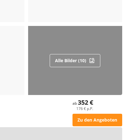
Alle Bilder (10)
352 €
ab
176 € p.P.
Zu den Angeboten