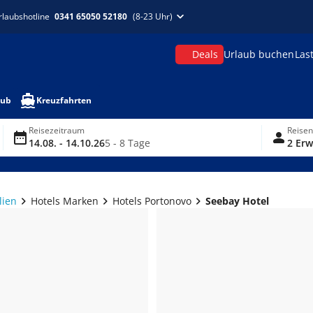
rlaubshotline
0341 65050 52180
(8-23 Uhr)
Deals
Urlaub buchen
Las
aub
Kreuzfahrten
Reisezeitraum
Reise
14.08. - 14.10.26
5 - 8 Tage
2 Erw
lien
Hotels Marken
Hotels Portonovo
Seebay Hotel