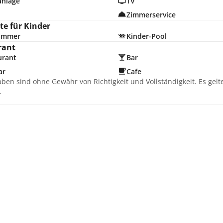
anlage
TV
Zimmerservice
e für Kinder
zimmer
Kinder-Pool
rant
urant
Bar
ar
Cafe
aben sind ohne Gewähr von Richtigkeit und Vollständigkeit. Es gel
.