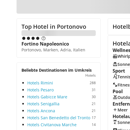
Top Hotel in
Portonovo
Hotel
Hotel
Fortino Napoleonico
Portonovo, Marken, Adria, Italien
Wellne
Whirl
Sonne
Beliebte Destinationen im Umkreis
Sport
Hotels
Tenni
Hotels Rimini
288
Fitnes
Hotels Pesaro
31
Pool
Hotels Gabicce Mare
30
Outdo
Entfer
Hotels Senigallia
21
Meer
Hotels Ancona
21
Hotela
Hotels San Benedetto del Tronto
17
Sonne
Hotels Civitanova Marche
14