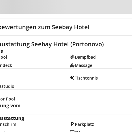
Zur Karte
bewertungen zum Seebay Hotel
austattung Seebay Hotel (Portonovo)
ss
pool
Dampfbad
ndeck
Massage
s
Tischtennis
sstudio
or Pool
nung vom
usstattung
nschirm
Parkplatz