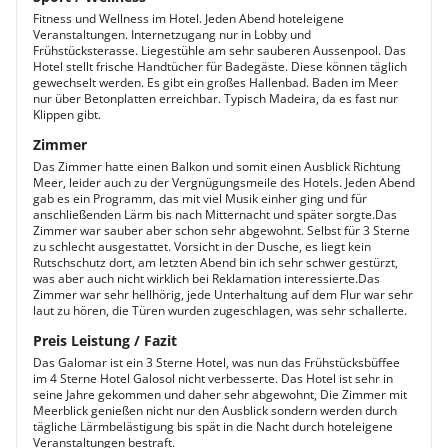
Fitness und Wellness im Hotel. Jeden Abend hoteleigene
Veranstaltungen. Internetzugang nur in Lobby und
Frühstücksterasse. Liegestühle am sehr sauberen Aussenpool. Das
Hotel stellt frische Handtücher für Badegäste. Diese können täglich
gewechselt werden. Es gibt ein großes Hallenbad. Baden im Meer
nur über Betonplatten erreichbar. Typisch Madeira, da es fast nur
Klippen gibt.
Zimmer
Das Zimmer hatte einen Balkon und somit einen Ausblick Richtung
Meer, leider auch zu der Vergnügungsmeile des Hotels. Jeden Abend
gab es ein Programm, das mit viel Musik einher ging und für
anschließenden Lärm bis nach Mitternacht und später sorgte.Das
Zimmer war sauber aber schon sehr abgewohnt. Selbst für 3 Sterne
zu schlecht ausgestattet. Vorsicht in der Dusche, es liegt kein
Rutschschutz dort, am letzten Abend bin ich sehr schwer gestürzt,
was aber auch nicht wirklich bei Reklamation interessierte.Das
Zimmer war sehr hellhörig, jede Unterhaltung auf dem Flur war sehr
laut zu hören, die Türen wurden zugeschlagen, was sehr schallerte.
Preis Leistung / Fazit
Das Galomar ist ein 3 Sterne Hotel, was nun das Frühstücksbüffee
im 4 Sterne Hotel Galosol nicht verbesserte. Das Hotel ist sehr in
seine Jahre gekommen und daher sehr abgewohnt, Die Zimmer mit
Meerblick genießen nicht nur den Ausblick sondern werden durch
tägliche Lärmbelästigung bis spät in die Nacht durch hoteleigene
Veranstaltungen bestraft.