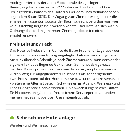
modrigen Geruchs der alten Möbel sowie des geringen
Bewegungsfreiraums keinem ***-Standard und auch nicht den
umliegenden Zimmern des Hotels außer dem unmittelbar daneben
liegendem Raum 3010. Der Zugang zum Zimmer erfolgte über die
einzige Terrassentür, sodass der Raum schlecht belüftbar war, weil
kein Durchzug hergestellt werden konnte. Das Hotel an sich war in
Ordnung; die beiden genannten Zimmer jedoch sind nicht
empfehlenswert.
Preis Leistung / Fazit
Das Hotel befindet sich in Canico de Baixo in schöner Lage über den
Klippen zum terrassenförmig angelegten Felsenstrand mit gutem
Ausblick über den Atlantik. Je nach Zimmerauswahl kann der vor der
eigenen Terrasse liegende Garten zum Sonnenbaden genutzt
werden. Da wir primär zum Tauchen da waren, empfanden wir den
kurzen Weg zur angegliederten Tauchbasis als sehr angenehm.
Zwei Pools - oben auf der Hotelterrasse bzw. unten am Felsenstrand
- bieten eine Alternative zum Schwimmen im Atlantik. Wellness- und
Fitness-Angebote sind vorhanden. Ein abwechslungsreiches Buffet
für Halbpensionsgäste mit freundlichem Servicepersonal runden
meinen insgesamt positiven Gesamteindruck ab.
Sehr schöne Hotelanlage
Wander- und Wellnessurlaub