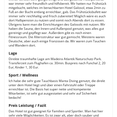
war immer sehr freundlich und hilfsbereit. Wir hatten nur Frühstück
mitgebucht, welches im benachbarten Hotel Galosol, etwa 2min zu
Fuß an der Bucht entlang erreichbar, gab. Das Frühstücksbufett war
immer sehr reichhaltig und frisch zubereitet! Möglich wäre es auch
dort Halbpension zu nutzen und somit noch Abends dort zu essen.
Übrigens kann man die Einrichtungen des Galosols mit nutzen. Wir
haben die Sauna, den Innen-und Außenpool genutzt, was alles gut
gereinigt und gepflegt war. Außerdem gibt es noch einen
Fitnessraum. Die Altersstruktur war gut gemischt. Meistens waren
Deutsche, aber auch einige Franzosen da. Wir waren zum Tauchen
und Wandern dort.
Lage
Direkte traumhafte Lage am Madeira Atlantik Naturschutz-Park.
Transferzeit zum Flughafen ca. 30min. Buspreis nach Funchal 2, 20
Eur; Kinder 1, 30 Eur.
Sport / Wellness
Ich habe die sehr gute Tauchbasis Manta Diving genutzt, die direkt
unter dem Hotel liegt und über einen Fahrstuhl oder Treppe
erreichbar ist. Die Basis hat super nette und kompetente
Mitarbeiter, ist sehr gut ausgestattet und sehr auf Sicherheit
bedacht!
Preis Leistung / Fazit
Das Hotel ist gut geeignet für Familien und Sportler. Man hat hier
sehr viele Möglichkeiten. Es ist zwar alt, aber doch sauber und