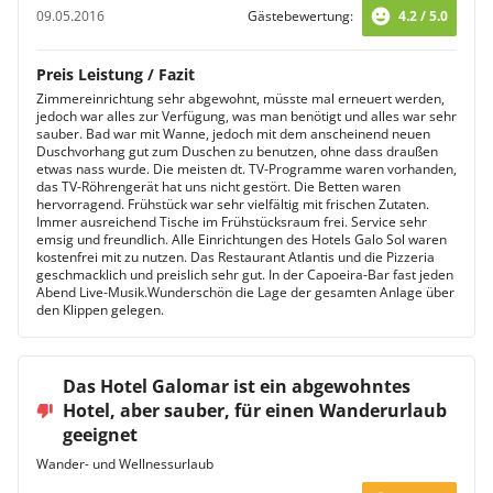
09.05.2016
Gästebewertung:
4.2 / 5.0
Preis Leistung / Fazit
Zimmereinrichtung sehr abgewohnt, müsste mal erneuert werden,
jedoch war alles zur Verfügung, was man benötigt und alles war sehr
sauber. Bad war mit Wanne, jedoch mit dem anscheinend neuen
Duschvorhang gut zum Duschen zu benutzen, ohne dass draußen
etwas nass wurde. Die meisten dt. TV-Programme waren vorhanden,
das TV-Röhrengerät hat uns nicht gestört. Die Betten waren
hervorragend. Frühstück war sehr vielfältig mit frischen Zutaten.
Immer ausreichend Tische im Frühstücksraum frei. Service sehr
emsig und freundlich. Alle Einrichtungen des Hotels Galo Sol waren
kostenfrei mit zu nutzen. Das Restaurant Atlantis und die Pizzeria
geschmacklich und preislich sehr gut. In der Capoeira-Bar fast jeden
Abend Live-Musik.Wunderschön die Lage der gesamten Anlage über
den Klippen gelegen.
Das Hotel Galomar ist ein abgewohntes
Hotel, aber sauber, für einen Wanderurlaub
geeignet
Wander- und Wellnessurlaub