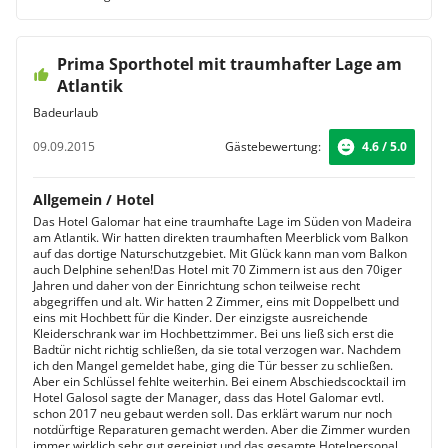
Prima Sporthotel mit traumhafter Lage am
Atlantik
Badeurlaub
09.09.2015
Gästebewertung:
4.6 / 5.0
Allgemein / Hotel
Das Hotel Galomar hat eine traumhafte Lage im Süden von Madeira
am Atlantik. Wir hatten direkten traumhaften Meerblick vom Balkon
auf das dortige Naturschutzgebiet. Mit Glück kann man vom Balkon
auch Delphine sehen!Das Hotel mit 70 Zimmern ist aus den 70iger
Jahren und daher von der Einrichtung schon teilweise recht
abgegriffen und alt. Wir hatten 2 Zimmer, eins mit Doppelbett und
eins mit Hochbett für die Kinder. Der einzigste ausreichende
Kleiderschrank war im Hochbettzimmer. Bei uns ließ sich erst die
Badtür nicht richtig schließen, da sie total verzogen war. Nachdem
ich den Mangel gemeldet habe, ging die Tür besser zu schließen.
Aber ein Schlüssel fehlte weiterhin. Bei einem Abschiedscocktail im
Hotel Galosol sagte der Manager, dass das Hotel Galomar evtl.
schon 2017 neu gebaut werden soll. Das erklärt warum nur noch
notdürftige Reparaturen gemacht werden. Aber die Zimmer wurden
immer wirklich sehr gut gereinigt und das gesamte Hotelpersonal