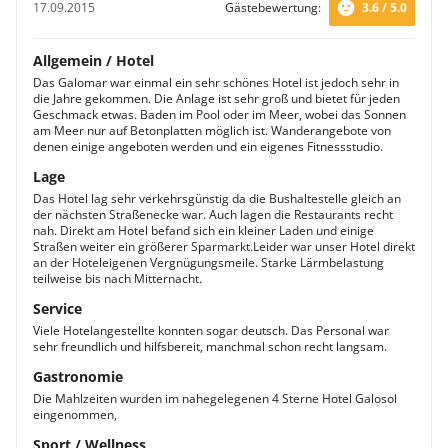
17.09.2015
Gästebewertung:
3.6 / 5.0
Allgemein / Hotel
Das Galomar war einmal ein sehr schönes Hotel ist jedoch sehr in
die Jahre gekommen. Die Anlage ist sehr groß und bietet für jeden
Geschmack etwas. Baden im Pool oder im Meer, wobei das Sonnen
am Meer nur auf Betonplatten möglich ist. Wanderangebote von
denen einige angeboten werden und ein eigenes Fitnessstudio.
Lage
Das Hotel lag sehr verkehrsgünstig da die Bushaltestelle gleich an
der nächsten Straßenecke war. Auch lagen die Restaurants recht
nah. Direkt am Hotel befand sich ein kleiner Laden und einige
Straßen weiter ein größerer Sparmarkt.Leider war unser Hotel direkt
an der Hoteleigenen Vergnügungsmeile. Starke Lärmbelastung
teilweise bis nach Mitternacht.
Service
Viele Hotelangestellte konnten sogar deutsch. Das Personal war
sehr freundlich und hilfsbereit, manchmal schon recht langsam.
Gastronomie
Die Mahlzeiten wurden im nahegelegenen 4 Sterne Hotel Galosol
eingenommen,
Sport / Wellness