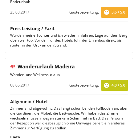
Badeurlaub
25.08.2017
Gästebewertung:
3.6 / 5.0
Preis Leistung / Fazit
Würden meine Tochter und ich wieder hinfahren. Lage auf dem Berg
oben war top. Vor der Tür des Hotels fuhr der Linienbus direkt bis
runter in den Ort - an den Strand.
Wanderurlaub Madeira
Wander- und Wellnessurlaub
08.06.2017
Gästebewertung:
4.0 / 5.0
Allgemein / Hotel
Zimmer sind abgewohnt. Das fängt schon bei den Fußböden an, über
die Gardinen, die Möbel, die Bettwäsche. Wir haben das Zimmer
wechseln müssen, wegen starkem Schimmel im Bad. Das Personal
der Rezeption war diesbezüglich ohne Umwege bereit, ein anderes
Zimmer zur Verfügung zu stellen.
Lage