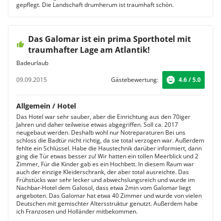
gepflegt. Die Landschaft drumherum ist traumhaft schön.
Das Galomar ist ein prima Sporthotel mit
traumhafter Lage am Atlantik!
Badeurlaub
09.09.2015
Gästebewertung:
4.6 / 5.0
Allgemein / Hotel
Das Hotel war sehr sauber, aber die Einrichtung aus den 70iger
Jahren und daher teilweise etwas abgegriffen. Soll ca. 2017
neugebaut werden. Deshalb wohl nur Notreparaturen Bei uns
schloss die Badtür nicht richtig, da sie total verzogen war. Außerdem
fehlte ein Schlüssel. Habe die Haustechnik darüber informiert, dann
ging die Tür etwas besser zu! Wir hatten ein tollen Meerblick und 2
Zimmer, Für die Kinder gab es ein Hochbett. In diesem Raum war
auch der einzige Kleiderschrank, der aber total ausreichte. Das
Frühstücks war sehr lecker und abwechslungsreich und wurde im
Nachbar-Hotel dem Galosol, dass etwa 2min vom Galomar liegt
angeboten. Das Galomar hat etwa 40 Zimmer und wurde von vielen
Deutschen mit gemischter Altersstruktur genutzt. Außerdem habe
ich Franzosen und Holländer mitbekommen.