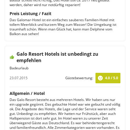
Badtür schloß nicht richtig, Das Hotel soll ca. 2017 neu gebaut
werden, daher wird nur notdürftig repariert!
Preis Leistung / Fazit
Das Galomar-Hotel ist ein einfaches sauberes Familien-Hotel mit
tollem Meerblick und kurzem Weg zum Wasser! Die Umgebung ist
traumhaft schön. Wenn man Glück hat, kann man Delphine vom
Balkon aus sehen!
Galo Resort Hotels ist unbedingt zu
empfehlen
Badeurlaub
23.07.2015
Gästebewertung:
4.0 / 5.0
Allgemein / Hotel
Das Galo Resort besteht aus mehreren Hotels. Wir haben uns nur
ein upgrade gegönnt. Das gebuchte Hotel war wie gebucht und völlig
ok. Die Angebote des Hotels, die Lage und der Service waren seht
gut. Unbedingt zu empfehlen. Wir hatten nur Frühstück, aber auch
Halbpension ist dort sehr gut. Im Hotel waren zu unserer Zeit
überwiegend Gäste aus Deutschland. Es war behindertengerecht
und familienfreundlich. Alle Zimmerkategorien waren vorhanden. Es