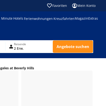
Favoriten
Mein Konto
t Minute
Hotels
Magazin
Extras
Ferienwohnungen
Kreuzfahrten
Reisende
Angebote suchen
2 Erw.
geles at Beverly Hills