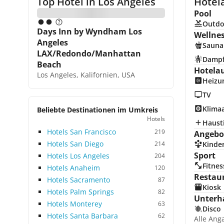
Top Hotel in
Los Angeles
Hotela
Pool
Outdo
Days Inn by Wyndham Los
Wellne
Angeles
Sauna
LAX/Redondo/Manhattan
Damp
Beach
Hotela
Los Angeles, Kalifornien, USA
Heizu
TV
Klima
Beliebte Destinationen im Umkreis
Hotels
Hausti
Hotels San Francisco
219
Angebot
Hotels San Diego
214
Kinde
Sport
Hotels Los Angeles
204
Fitnes
Hotels Anaheim
120
Restau
Hotels Sacramento
87
Kiosk
Hotels Palm Springs
82
Unterh
Hotels Monterey
63
Disco
Hotels Santa Barbara
62
Alle Ang