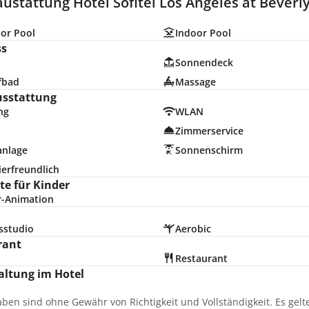
ustattung Hotel Sofitel Los Angeles at Beverly 
or Pool
Indoor Pool
ss
Sonnendeck
fbad
Massage
usstattung
ng
WLAN
Zimmerservice
anlage
Sonnenschirm
erfreundlich
e für Kinder
r-Animation
sstudio
Aerobic
rant
Restaurant
altung im Hotel
aben sind ohne Gewähr von Richtigkeit und Vollständigkeit. Es gel