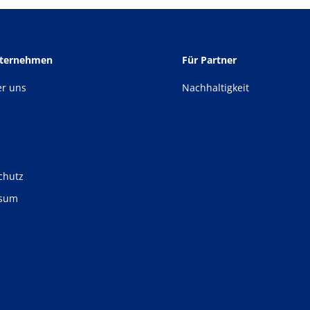
nternehmen
Für Partner
er uns
Nachhaltigkeit
chutz
ssum