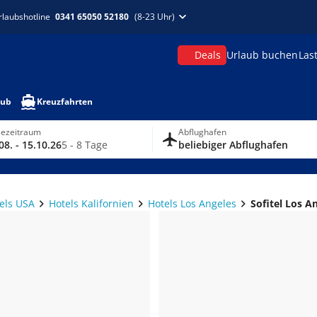
rlaubshotline
0341 65050 52180
(8-23 Uhr)
Deals
Urlaub buchen
Las
aub
Kreuzfahrten
sezeitraum
Abflughafen
08. - 15.10.26
5 - 8 Tage
beliebiger Abflughafen
els USA
Hotels Kalifornien
Hotels Los Angeles
Sofitel Los An