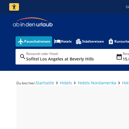
U
Pauschalreisen
Hotels
Städtereisen
Kurzurl
Reiseziel oder Hotel
Rei
Sofitel Los Angeles at Beverly Hills
15.
Startseite
Hotels
Hotels Nordamerika
Hot
Du bist hier: