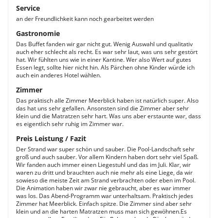
Service
an der Freundlichkeit kann noch gearbeitet werden
Gastronomie
Das Buffet fanden wir gar nicht gut. Wenig Auswahl und qualitativ
auch eher schlecht als recht. Es war sehr laut, was uns sehr gestört
hat. Wir fühlten uns wie in einer Kantine. Wer also Wert auf gutes
Essen legt, sollte hier nicht hin. Als Pärchen ohne Kinder würde ich
auch ein anderes Hotel wählen.
Zimmer
Das praktisch alle Zimmer Meerblick haben ist natürlich super. Also
das hat uns sehr gefallen. Ansonsten sind die Zimmer aber sehr
klein und die Matratzen sehr hart. Was uns aber erstaunte war, dass
es eigentlich sehr ruhig im Zimmer war.
Preis Leistung / Fazit
Der Strand war super schön und sauber. Die Pool-Landschaft sehr
groß und auch sauber. Vor allem Kindern haben dort sehr viel Spaß.
Wir fanden auch immer einen Liegestuhl und das im Juli. Klar, wir
waren zu dritt und brauchten auch nie mehr als eine Liege, da wir
sowieso die meiste Zeit am Strand verbrachten oder eben im Pool.
Die Animation haben wir zwar nie gebraucht, aber es war immer
was los. Das Abend-Programm war unterhaltsam. Praktisch jedes
Zimmer hat Meerblick. Einfach spitze. Die Zimmer sind aber sehr
klein und an die harten Matratzen muss man sich gewöhnen.Es