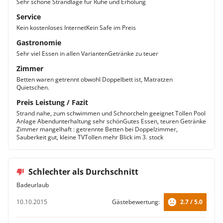
Sehr schöne Strandlage für Ruhe und Erholung
Service
Kein kostenloses InternetKein Safe im Preis
Gastronomie
Sehr viel Essen in allen VariantenGetränke zu teuer
Zimmer
Betten waren getrennt obwohl Doppelbett ist, Matratzen
Quietschen.
Preis Leistung / Fazit
Strand nahe, zum schwimmen und Schnorcheln geeignet Tollen Pool
Anlage Abendunterhaltung sehr schönGutes Essen, teuren Getränke
Zimmer mangelhaft : getrennte Betten bei Doppelzimmer,
Sauberkeit gut, kleine TVTollen mehr Blick im 3. stock
Schlechter als Durchschnitt
Badeurlaub
10.10.2015
Gästebewertung:
2.7 / 5.0