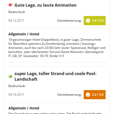
Gute Lage, zu laute Animation
Badeurlaub
04.12.2017
Gästebewertung:
3.9 / 5.0
Allgemein / Hotel
10-geschossiger Hotel-Doppelblock, in guter Lage, Zimmerschnitt
für Meerblick optimiert.Zu familienlastig orientiert ( Ganztags-
Animation, auch bis nach 23:00).Sehr lauter Speisesaal, fleißiger und
bemühter, aber überlasteter Service.Gäste-Nationen: überwiegend
IT, GB, SP. Gästealter: 30-70, Kinder 0-5
super Lage, toller Strand und coole Pool-
Landschaft
Badeurlaub
09.10.2017
Gästebewertung:
3.2 / 5.0
Allgemein / Hotel
Der Strand war super schön und sauber. Die Pool-Landschaft sehr