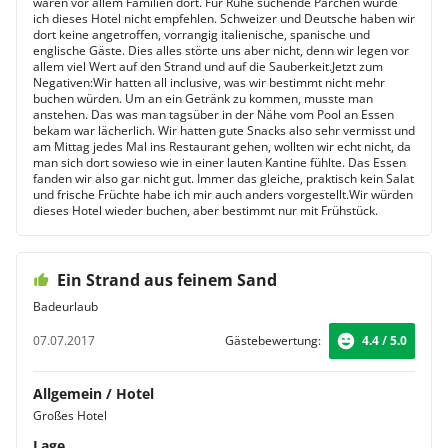
waren vor allem Familien dort. Für Ruhe suchende Pärchen würde
ich dieses Hotel nicht empfehlen. Schweizer und Deutsche haben wir
dort keine angetroffen, vorrangig italienische, spanische und
englische Gäste. Dies alles störte uns aber nicht, denn wir legen vor
allem viel Wert auf den Strand und auf die Sauberkeit.Jetzt zum
Negativen:Wir hatten all inclusive, was wir bestimmt nicht mehr
buchen würden. Um an ein Getränk zu kommen, musste man
anstehen. Das was man tagsüber in der Nähe vom Pool an Essen
bekam war lächerlich. Wir hatten gute Snacks also sehr vermisst und
am Mittag jedes Mal ins Restaurant gehen, wollten wir echt nicht, da
man sich dort sowieso wie in einer lauten Kantine fühlte. Das Essen
fanden wir also gar nicht gut. Immer das gleiche, praktisch kein Salat
und frische Früchte habe ich mir auch anders vorgestellt.Wir würden
dieses Hotel wieder buchen, aber bestimmt nur mit Frühstück.
Ein Strand aus feinem Sand
Badeurlaub
07.07.2017
Gästebewertung:
4.4 / 5.0
Allgemein / Hotel
Großes Hotel
Lage