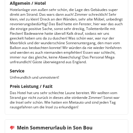
Allgemein / Hotel
Hotelanlage von außen sehr schön, die Lage des Gebäudes super
direkt am Strand. Das wars dann auch! Zimmer schrecklich! Sehr
klein, viel zu klein! Dreck an den Wänden, sehr alte Möbel, unbedingt
revonierungsbedürftig! Das Bad hatte ein Fenster, hier war das auch
die einzige positive Sache, sonst sehr dreckig, Toilettenbrille mit
Flecken! Badewanne hatte überall Kalk drauf, sodass wir uns
geeckelt haben uns da zu duschen! Was schön war, war nur der
Meerblick und der wunderschöne Sonnenuntergang, den man vom
Balkon aus beobachten konnte! Wir würden da nie wieder hinfahren
und werden es auch niemanden empfehlen! Essen war schlecht,
immer nur das gleiche, keine Abwechslung! Das Personal Mega
unfreundlich! Gäste überwiegend aus England.
Service
Unfreundlich und unmotiviert!
Preis Leistung / Fazit
Das Hotel hat uns sehr schlechte Laune bereitet. Wir wollten vom
Strand gar nicht zurück in dieses alte stinkende Zimmer! Sonst war
die Insel sehr schön. Wie hatten ein Mietauto und sind jeden Tag
rausgefahren um die Insel zu erkundigen!
Mein Sommerurlaub in Son Bou