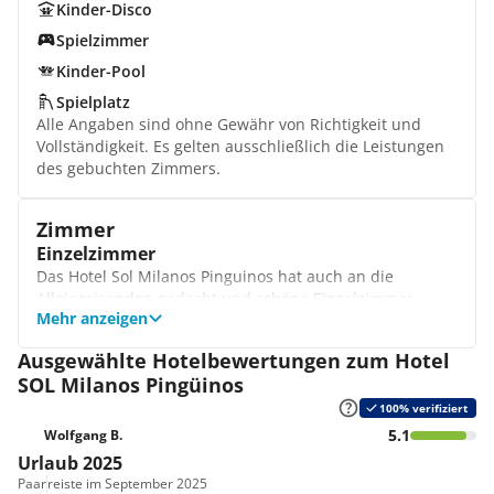
Kinder-Disco
Spielzimmer
Kinder-Pool
Spielplatz
Alle Angaben sind ohne Gewähr von Richtigkeit und
Vollständigkeit. Es gelten ausschließlich die Leistungen
des gebuchten Zimmers.
Zimmer
Einzelzimmer
Das Hotel Sol Milanos Pinguinos hat auch an die
Alleinreisenden gedacht und schöne Einzelzimmer
Mehr anzeigen
eingerichtet. Hier lassen Sie sich vom
Satellitenfernsehen unterhalten, nutzen die tolle
Ausgewählte Hotelbewertungen zum Hotel
Terrasse und genießen die kühle Luft der Klimaanlage.
SOL Milanos Pingüinos
Standardzimmer
Bestaunen Sie den schönen Strand von Son Bou und
100% verifiziert
buchen die Standardzimmer mit wundervollem
5.1
Wolfgang B.
Ausblick. Aber auch Standardzimmer mit einem
Urlaub 2025
zusätzlichen Etagenbett sind in dieser Kategorie
Paar
reiste im September 2025