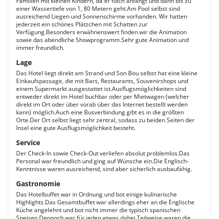
Familien mit kleinen Kindern, da er flach anfängt und dann bis zu
einer Wassertiefe von 1, 80 Metern geht.Am Pool selbst sind
ausreichend Liegen und Sonnenschirme vorhanden. Wir hatten
jederzeit ein schönes Plätzchen mit Schatten zur
Verfügung.Besonders erwähnenswert finden wir die Animation
sowie das abendliche Showprogramm.Sehr gute Animation und
immer freundlich.
Lage
Das Hotel liegt direkt am Strand und Son Bou selbst hat eine kleine
Einkaufspassage, die mit Bars, Restaurants, Souvenirshops und
einem Supermarkt ausgestattet ist.Ausflugsmöglichkeiten sind
entweder direkt im Hotel buchbar oder per Mietwagen (welcher
direkt im Ort oder über vorab über das Internet bestellt werden
kann) möglich.Auch eine Busverbindung gibt es in die größten
Orte.Der Ort selbst liegt sehr zentral, sodass zu beiden Seiten der
Insel eine gute Ausflugsmöglichkeit besteht.
Service
Der Check-In sowie Check-Out verliefen absolut problemlos.Das
Personal war freundlich und ging auf Wünsche ein.Die Englisch-
Kenntnisse waren ausreichend, sind aber sicherlich ausbaufähig.
Gastronomie
Das Hotelbuffet war in Ordnung und bot einige kulinarische
Highlights.Das Gesamtbuffet war allerdings eher an die Englische
Küche angelehnt und bot nicht immer die typisch spanischen
Speisen.Dennoch war für jeden etwas dabei.Teilweise waren die