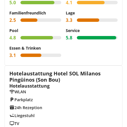
5.0
4.1
Familienfreundlich
Lage
2.5
3.3
Pool
Service
4.8
5.8
Essen & Trinken
3.1
Hotelaustattung Hotel SOL Milanos
Pingüinos (Son Bou)
Hotelausstattung
WLAN
Parkplatz
24h Rezeption
Liegestuhl
TV