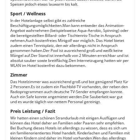
Speisen jedoch etwas lauwarm bis kalt.
Sport / Wellness
In der Hotelanlage selbst gibt es zahlreiche
Beschäftigungsmöglichkeiten.Man kann entweder das Animation-
Angebot wahrnehmen (beispielsweise Aqua-Aerobic, Spinning) oder
die bereitgestellten Billard- oder Tischtennis-Tische in Anspruch
nehmen.Auch kostenfreies Minigolf war möglich. Das Hotel bietet
zudem einen Tennisplatz, den wir allerdings nicht in Anspruch
genommen haben.Der Pool ist ausreichend groß und weißt keine
Mängel auf.Der Stand ist innerhalb von 2 Minuten erreichbar und ist
absolut sauber sowie breitflächig.Den Internetzugang hatten wir per
WLAN im Hotel kostenfrei dazu bekommen.
Zimmer
Das Hotelzimmer was ausreichend groß und bot genügend Platz für
2 Personen.Es ist zudem ein Flachbild-TV vorhanden, der neben den
Radioprogrammen auch deutsche TV-Sender empfangen konnte.
Auch ein Safe konnte angemietet werden.Die Sauberkeit war gut
und es wurde täglich von nettem Personal gereinigt.
Preis Leistung / Fazit
Wir hatten einen schönen Strandurlaub mit einigen Ausflügen und
können das Hotel daher an Familien oder Paaren sehr empfehlen.
Bei Buchung dieses Hotels ist allerdings zu wissen, dass es sich um
ein familienorientiertes Hotel handelt. Kinderlachen und Familien mit
kleinen Kindern sind daher im Hotel vorhanden.Wen das allerdings