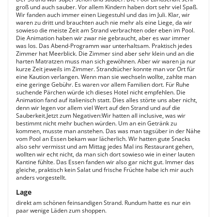
groß und auch sauber. Vor allem Kindern haben dort sehr viel Spaß.
Wir fanden auch immer einen Liegestuhl und das im Juli. Klar, wir
waren zu dritt und brauchten auch nie mehr als eine Liege, da wir
sowieso die meiste Zeit am Strand verbrachten oder eben im Pool.
Die Animation haben wir zwar nie gebraucht, aber es war immer
was los. Das Abend-Programm war unterhaltsam. Praktisch jedes
Zimmer hat Meerblick. Die Zimmer sind aber sehr klein und an die
harten Matratzen muss man sich gewöhnen. Aber wir waren ja nur
kurze Zeit jeweils im Zimmer. Strandtücher konnte man vor Ort für
eine Kaution verlangen. Wenn man sie wechseln wollte, zahlte man
eine geringe Gebühr. Es waren vor allem Familien dort. Für Ruhe
suchende Pärchen würde ich dieses Hotel nicht empfehlen. Die
Animation fand auf italienisch statt. Dies alles störte uns aber nicht,
denn wir legen vor allem viel Wert auf den Strand und auf die
Sauberkeit.Jetzt zum Negativen:Wir hatten all inclusive, was wir
bestimmt nicht mehr buchen würden. Um an ein Getränk zu
kommen, musste man anstehen. Das was man tagsüber in der Nähe
vom Pool an Essen bekam war lächerlich. Wir hatten gute Snacks
also sehr vermisst und am Mittag jedes Mal ins Restaurant gehen,
wollten wir echt nicht, da man sich dort sowieso wie in einer lauten
Kantine fühlte. Das Essen fanden wir also gar nicht gut. Immer das
gleiche, praktisch kein Salat und frische Früchte habe ich mir auch
anders vorgestellt.
Lage
direkt am schönen feinsandigen Strand. Rundum hatte es nur ein
paar wenige Läden zum shoppen.