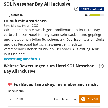
auch die Erwachsenen werden durch verschiedene
SOL Nessebar Bay All Inclusive
Animationsprogramme von den Sonnenliegen gelockt.
100% verifiziert
Am Abend tanzen Sie in der Disco.
4.3
Jessica B.
Urlaub mit Abstrichen
Familie
reiste im Juni 2025
Wir haben einen einwöchigen Familienurlaub im Hotel 'Bay'
verbracht. Das Hotel ist insgesamt sehr sauber und gepflegt
und bietet einen tollen Rutschenpark. Das Essen war eintönig
und das Personal hat sich geweigert englisch zu
verstehen/verstehen zu wollen. Bei hoher Auslastung sehr
laut und eng.
Bewertung ansehen
Weitere Bewertungen zum Hotel SOL Nessebar
Bay All Inclusive
Für Badeurlaub okay, mehr aber auch nicht
Badeurlaub
17.10.2018
Gästebewertung:
2.8 / 5.0