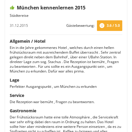
München kennenlernen 2015
Städtereise
31.12.2015
Gästebewertung:
3.6 / 5.0
Allgemein / Hotel
Ein in die Jahre gekommenes Hotel , welches durch einen hellen
frühstücksraum mit ausreichendem Buffet überrascht . Sehr zentral
gelegen direkt neben dem Bahnhof , über einer UBahn Station. In
direkter Lage zum sog. Stachus . Die Rezeption ist bemüht , Fragen
zu beantworten . Für uns sollte es ein Ausgangspunkt sein , um
München zu erkunden. Dafür war alles prima.
Lage
Perfekter Ausgangspunkt , um München zu erkunden
Service
Die Rezeption war bemüht , Fragen zu beantworten.
Gastronomie
Der Frühstücksraum hatte eine tolle Atmosphäre , die Servicekraft
war sehr eifrig dabei den raum in Ordnung zu halten. Das Hotel
sollte hier aber mindestens eine weitere Person einsetzen , da es zu
Stoßzeiten nicht zu schaffen ist , Kaffee zu bringen und alles