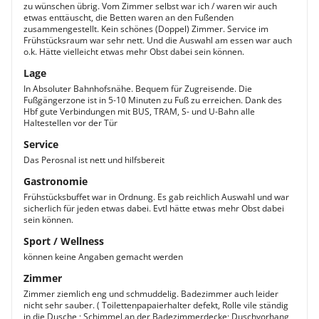
zu wünschen übrig. Vom Zimmer selbst war ich / waren wir auch
etwas enttäuscht, die Betten waren an den Fußenden
zusammengestellt. Kein schönes (Doppel) Zimmer. Service im
Frühstücksraum war sehr nett. Und die Auswahl am essen war auch
o.k. Hätte vielleicht etwas mehr Obst dabei sein können.
Lage
In Absoluter Bahnhofsnähe. Bequem für Zugreisende. Die
Fußgängerzone ist in 5-10 Minuten zu Fuß zu erreichen. Dank des
Hbf gute Verbindungen mit BUS, TRAM, S- und U-Bahn alle
Haltestellen vor der Tür
Service
Das Perosnal ist nett und hilfsbereit
Gastronomie
Frühstücksbuffet war in Ordnung. Es gab reichlich Auswahl und war
sicherlich für jeden etwas dabei. Evtl hätte etwas mehr Obst dabei
sein können.
Sport / Wellness
können keine Angaben gemacht werden
Zimmer
Zimmer ziemlich eng und schmuddelig. Badezimmer auch leider
nicht sehr sauber. ( Toilettenpapaierhalter defekt, Rolle vile ständig
in die Dusche ; Schimmel an der Badezimmerdecke; Duschvorhang