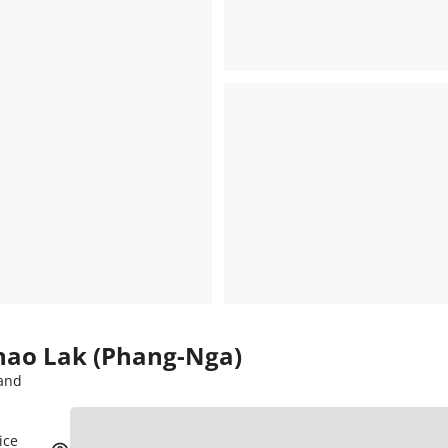
Khao Lak (Phang-Nga)
land
ice