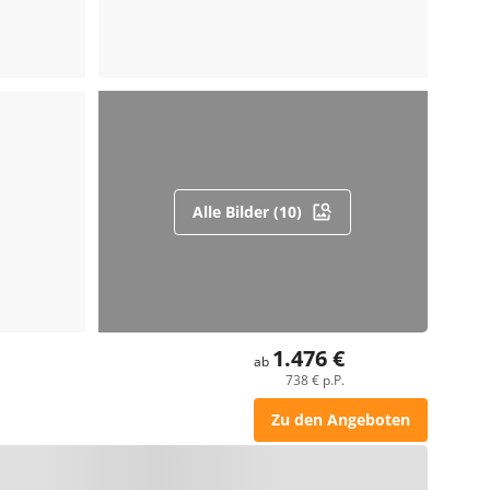
Alle Bilder (10)
1.476 €
ab
738 € p.P.
Zu den Angeboten