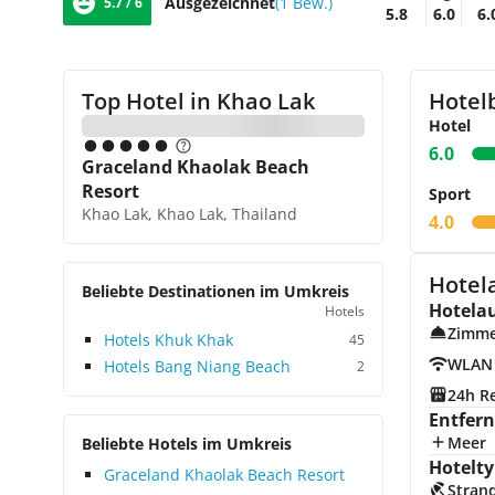
Ausgezeichnet
(1 Bew.)
5.7 / 6
5.8
6.0
6.
Top Hotel in
Khao Lak
Hotel
Hotel
6.0
Graceland Khaolak Beach
Resort
Sport
Khao Lak, Khao Lak, Thailand
4.0
Hotel
Beliebte Destinationen im Umkreis
Hotela
Hotels
Zimme
Hotels Khuk Khak
45
WLAN
Hotels Bang Niang Beach
2
24h R
Entfer
Meer
Beliebte Hotels im Umkreis
Hotelty
Graceland Khaolak Beach Resort
Stran