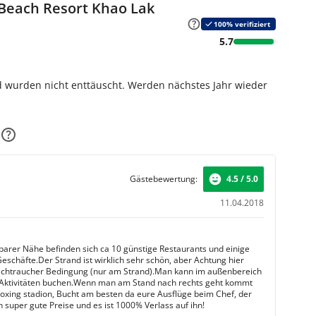
Beach Resort Khao Lak
100% verifiziert
5.7
d wurden nicht enttäuscht. Werden nächstes Jahr wieder
Gästebewertung:
4.5 / 5.0
11.04.2018
lbarer Nähe befinden sich ca 10 günstige Restaurants und einige
eschäfte.Der Strand ist wirklich sehr schön, aber Achtung hier
ichtraucher Bedingung (nur am Strand).Man kann im außenbereich
Aktivitäten buchen.Wenn man am Stand nach rechts geht kommt
boxing stadion, Bucht am besten da eure Ausflüge beim Chef, der
 super gute Preise und es ist 1000% Verlass auf ihn!