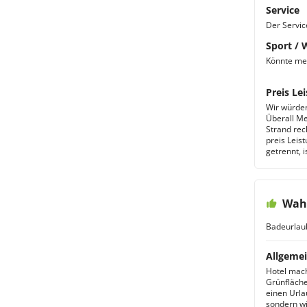
Service
Der Servic
Sport / 
Könnte meh
Preis Lei
Wir würden
Überall M
Strand rec
preis Leis
getrennt, is
Wah
Badeurlau
Allgemei
Hotel mach
Grünfläche
einen Urla
sondern wi