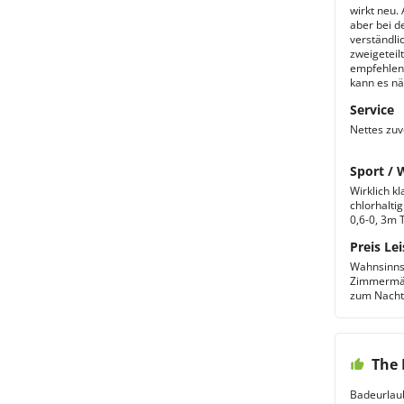
wirkt neu.
aber bei d
verständli
zweigeteil
empfehlen.
kann es nä
Service
Nettes zu
Sport / 
Wirklich kl
chlorhalti
0,6-0, 3m 
Preis Lei
Wahnsinnsz
Zimmermädc
zum Nacht
The 
Badeurlau