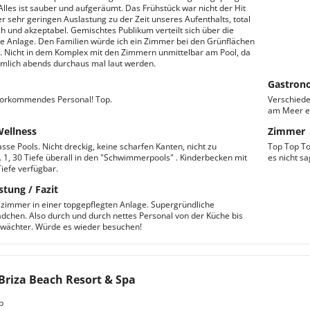
 Alles ist sauber und aufgeräumt. Das Frühstück war nicht der Hit
er sehr geringen Auslastung zu der Zeit unseres Aufenthalts, total
ch und akzeptabel. Gemischtes Publikum verteilt sich über die
te Anlage. Den Familien würde ich ein Zimmer bei den Grünflächen
 Nicht in dem Komplex mit den Zimmern unmittelbar am Pool, da
mlich abends durchaus mal laut werden.
Gastron
vorkommendes Personal! Top.
Verschied
am Meer es
Wellness
Zimmer
asse Pools. Nicht dreckig, keine scharfen Kanten, nicht zu
Top Top To
g. 1, 30 Tiefe überall in den "Schwimmerpools" . Kinderbecken mit
es nicht sa
Tiefe verfügbar.
stung / Fazit
immer in einer topgepflegten Anlage. Supergründliche
hen. Also durch und durch nettes Personal von der Küche bis
wächter. Würde es wieder besuchen!
Briza Beach Resort & Spa
b