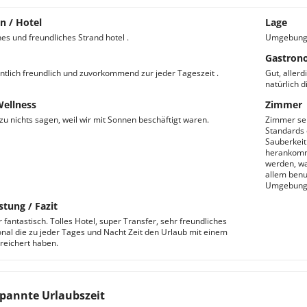
n / Hotel
Lage
es und freundliches Strand hotel .
Umgebung w
Gastron
tlich freundlich und zuvorkommend zur jeder Tageszeit .
Gut, aller
natürlich d
Wellness
Zimmer
u nichts sagen, weil wir mit Sonnen beschäftigt waren.
Zimmer seh
Standards 
Sauberkeit
herankomm
werden, wa
allem benu
Umgebung 
stung / Fazit
 fantastisch. Tolles Hotel, super Transfer, sehr freundliches
nal die zu jeder Tages und Nacht Zeit den Urlaub mit einem
reichert haben.
pannte Urlaubszeit