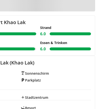
r Karte
t Khao Lak
Strand
6.0
Essen & Trinken
6.0
Lak (Khao Lak)
Sonnenschirm
Parkplatz
Stadtzentrum
Resort