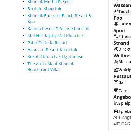
Khaolak Merlin Resort
Wasser
Sentido Khao Lak
Tauch
Khaolak Emerald Beach Resort &
Pool
Spa
Outdo
Kalima Resort & Villas Khao Lak
Sport
Mai Holiday by Mai Khao Lak
Fitnes
Palm Galleria Resort
Strand
Direkt
Haadson Resort Khao Lak
Wellne
Kokotel Khao Lak Lighthouse
Massa
The Anda Mani Khaolak
Beachfront Villas
Whirl
Restau
Bar
Cafe
Angebot
Spielp
Spiel
Alle Ang
Zimmers