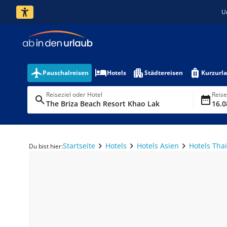
U
Pauschalreisen
Hotels
Städtereisen
Kurzurl
Reiseziel oder Hotel
Reis
The Briza Beach Resort Khao Lak
16.0
Startseite
Hotels
Hotels Asien
Hotels Tha
Du bist hier: