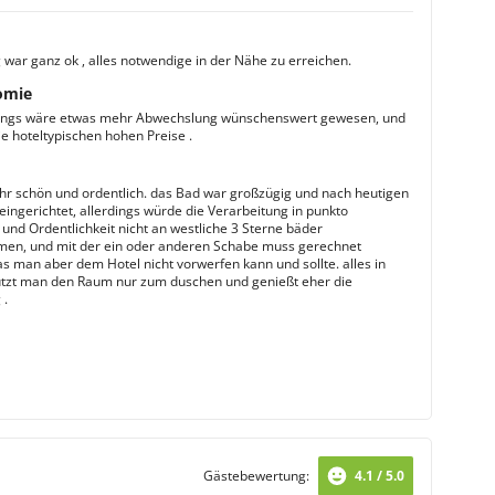
ar ganz ok , alles notwendige in der Nähe zu erreichen.
omie
dings wäre etwas mehr Abwechslung wünschenswert gewesen, und
ie hoteltypischen hohen Preise .
r schön und ordentlich. das Bad war großzügig und nach heutigen
eingerichtet, allerdings würde die Verarbeitung in punkto
 und Ordentlichkeit nicht an westliche 3 Sterne bäder
en, und mit der ein oder anderen Schabe muss gerechnet
s man aber dem Hotel nicht vorwerfen kann und sollte. alles in
tzt man den Raum nur zum duschen und genießt eher die
.
Gästebewertung:
4.1 / 5.0