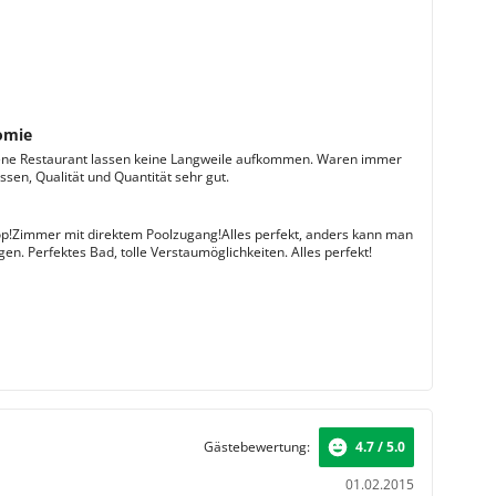
omie
ene Restaurant lassen keine Langweile aufkommen. Waren immer
sen, Qualität und Quantität sehr gut.
p!Zimmer mit direktem Poolzugang!Alles perfekt, anders kann man
gen. Perfektes Bad, tolle Verstaumöglichkeiten. Alles perfekt!
Gästebewertung:
4.7 / 5.0
01.02.2015