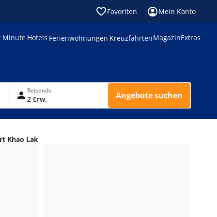
Favoriten
Mein Konto
t Minute
Hotels
Magazin
Extras
Ferienwohnungen
Kreuzfahrten
Reisende
Angebote suchen
2 Erw.
rt Khao Lak