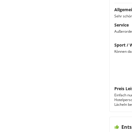
Allgemei
Sehr schön
Service
Außerorden
Sport / 
Können daz
Preis Lei
Einfach nur
Hotelperso
Lächeln be
Ents