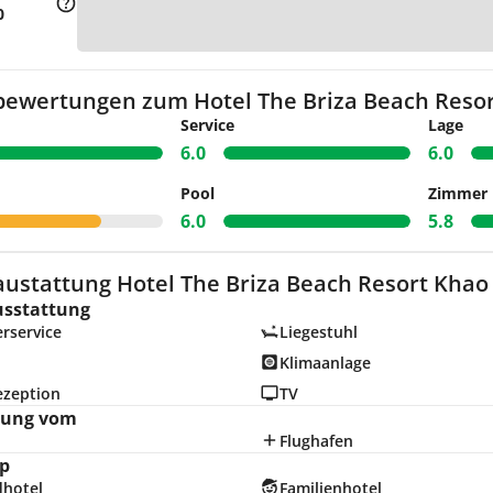
Zu
0
bewertungen zum Hotel The Briza Beach Resor
Service
Lage
6.0
6.0
Pool
Zimmer
6.0
5.8
austattung Hotel The Briza Beach Resort Khao 
usstattung
rservice
Liegestuhl
Klimaanlage
ezeption
TV
nung vom
Flughafen
p
dhotel
Familienhotel