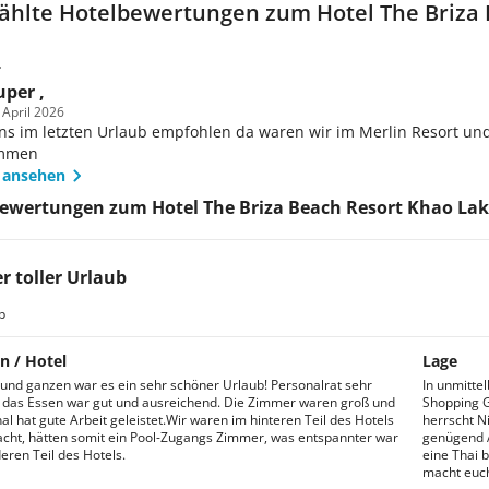
hlte Hotelbewertungen zum Hotel The Briza 
.
uper ,
 April 2026
ns im letzten Urlaub empfohlen da waren wir im Merlin Resort un
ommen
 ansehen
ewertungen zum Hotel The Briza Beach Resort Khao Lak
r toller Urlaub
b
n / Hotel
Lage
und ganzen war es ein sehr schöner Urlaub! Personalrat sehr
In unmitte
, das Essen war gut und ausreichend. Die Zimmer waren groß und
Shopping G
al hat gute Arbeit geleistet.Wir waren im hinteren Teil des Hotels
herrscht N
cht, hätten somit ein Pool-Zugangs Zimmer, was entspannter war
genügend 
eren Teil des Hotels.
eine Thai 
macht euch