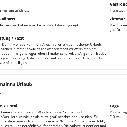
Gastron
e war anstandslos.
Frühstück i
Wellness
Zimmer
r sein, wir haben aber keinen Wert darauf gelegt.
Die Zimmer
gut! Orden
stung / Fazit
 Definitiv wiederkommen. Alles in allen ein sehr schöner Urlaub.
enschen. Zimmer sowie essen war anstandslos Wenn man am
ht oder links geht liegen überall malerische Felsen.Allgemein ist das
tungsverhältnis gut, das nächste mal buchen wir aber Flug und Hotel
t einfach billiger.
nsinns Urlaub
b
n / Hotel
Lage
t einen tollen Eindruck. Wunderschöne Zimmer und
Ruhige Lag
nDas Hotel würde ich als mittelgroß beschreiben und ideal für
(10km)
ub in dem man sich nicht nur wie eine "Nummer" unter vielen fühlt,
rklich toll und persönlich aufgenommen.Die Anlage ist gepflegt und