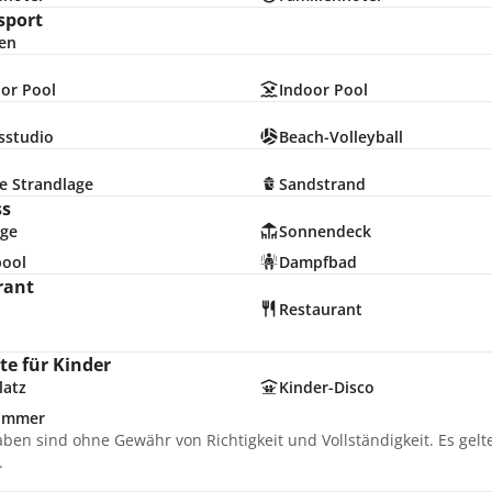
sport
en
or Pool
Indoor Pool
sstudio
Beach-Volleyball
e Strandlage
Sandstrand
ss
ge
Sonnendeck
pool
Dampfbad
rant
Restaurant
e für Kinder
latz
Kinder-Disco
zimmer
aben sind ohne Gewähr von Richtigkeit und Vollständigkeit. Es gel
.