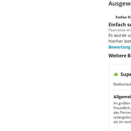
Ausgewä
Stefan H
Einfach s
Paar
reiste im
Es wurde u
hierher k
Bewertung
Weitere B
Supe
Badeurlau
Allgemei
Im großen 
freundlich
das Person
untergebra
als im vord