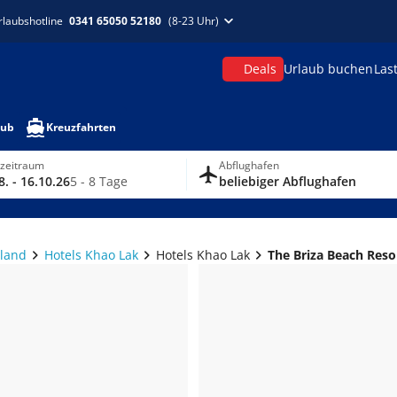
rlaubshotline
0341 65050 52180
(8-23 Uhr)
Deals
Urlaub buchen
Las
aub
Kreuzfahrten
ezeitraum
Abflughafen
8. - 16.10.26
5 - 8 Tage
beliebiger Abflughafen
iland
Hotels Khao Lak
Hotels Khao Lak
The Briza Beach Reso