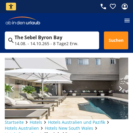
The Sebel Byron Bay
Suchen
14.08. - 14.10.26
5 - 8 Tage
2 Erw.
Startseite
Hotels
Hotels Australien und Pazifik
Hotels Australien
Hotels New South Wales