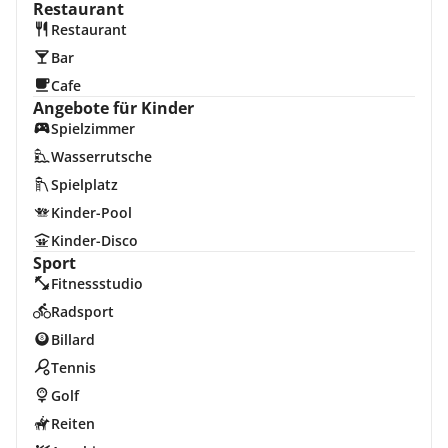
Restaurant
Restaurant
Bar
Cafe
Angebote für Kinder
Spielzimmer
Wasserrutsche
Spielplatz
Kinder-Pool
Kinder-Disco
Sport
Fitnessstudio
Radsport
Billard
Tennis
Golf
Reiten