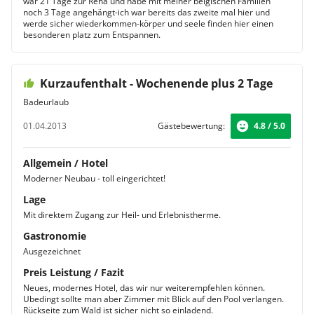
war 21 Tage zur Reha und habe mit meiner belgischen Familien
noch 3 Tage angehängt-ich war bereits das zweite mal hier und
werde sicher wiederkommen-körper und seele finden hier einen
besonderen platz zum Entspannen.
Kurzaufenthalt - Wochenende plus 2 Tage
Badeurlaub
01.04.2013
Gästebewertung:
4.8 / 5.0
Allgemein / Hotel
Moderner Neubau - toll eingerichtet!
Lage
Mit direktem Zugang zur Heil- und Erlebnistherme.
Gastronomie
Ausgezeichnet
Preis Leistung / Fazit
Neues, modernes Hotel, das wir nur weiterempfehlen können.
Ubedingt sollte man aber Zimmer mit Blick auf den Pool verlangen.
Rückseite zum Wald ist sicher nicht so einladend.