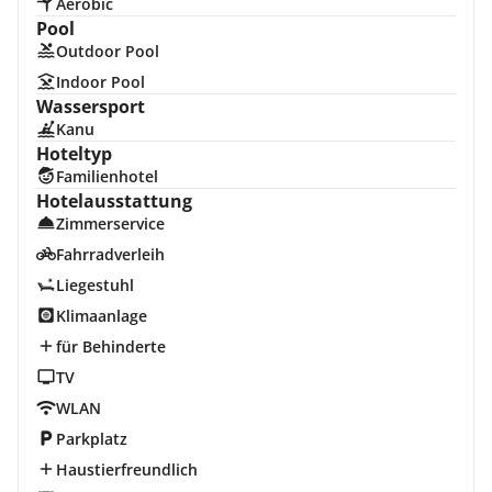
Aerobic
Pool
Outdoor Pool
Indoor Pool
Wassersport
Kanu
Hoteltyp
Familienhotel
Hotelausstattung
Zimmerservice
Fahrradverleih
Liegestuhl
Klimaanlage
für Behinderte
TV
WLAN
Parkplatz
Haustierfreundlich