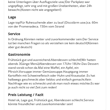
keine Unterlagen über Ausflugsziele usw,!Der Parkplatz war
ungepflegt, sehr eng und mit großen Unebenheiten, aber 24h
bewacht.(Kosten nicht wie angegeben!)
Lage
Lage top!Für Ruhesuchende aber zu laut! (Discolärm usw.)ca. 60m
von der Promenadeca. 150m vom Strand
Service
In Ordnung.Könnten netter und zuvorkommender sein.Der Service
tut bei manchen Fragen so als verstehen sie kein deutsch!(Können
aber gut deutsch)
Gastronomie
Frühstück gut und ausreichend.Abendessen schlecht!(Wir hatten
abends 3Gänge Menü)Abendessen von 17Uhr-18Uhr.Das Dessert
stand vorab schon da.Mal eine Waffel, ein Apfel, ein
Pfirsich.Vorsuppe immer Gemüsesuppe.Hauptgang immer
Kartoffeln mit Schweinefleisch oder Huhn und Krautsalat .Es hat
halbwegs geschmeckt aber lieblos und einfach gemacht.Kein
Nachfrage wie es schmeckt und ob man noch etwas möchte.Es war
ja auch nicht so viel Zeit zum reden!
Preis Leistung / Fazit
Hotel ok, Lage gut, Frühstück gut, Abendessen schlecht.Service
könnte freundlicher und zuvorkommender sein!