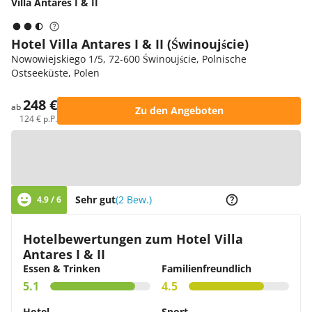
Villa Antares I & II
Hotel Villa Antares I & II (Świnoujście)
Nowowiejskiego 1/5, 72-600 Świnoujście, Polnische
Ostseeküste, Polen
248 €
ab
Zu den Angeboten
124 € p.P.
Zur Karte
Sehr gut
(2 Bew.)
4.9 / 6
Hotelbewertungen zum Hotel Villa
Antares I & II
Essen & Trinken
Familienfreundlich
5.1
4.5
Hotel
Sport