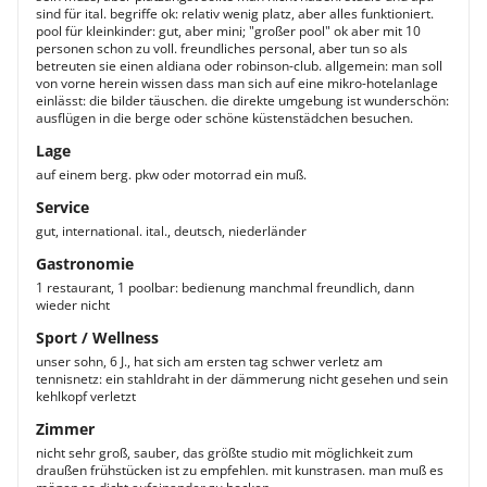
sind für ital. begriffe ok: relativ wenig platz, aber alles funktioniert.
pool für kleinkinder: gut, aber mini; "großer pool" ok aber mit 10
personen schon zu voll. freundliches personal, aber tun so als
betreuten sie einen aldiana oder robinson-club. allgemein: man soll
von vorne herein wissen dass man sich auf eine mikro-hotelanlage
einlässt: die bilder täuschen. die direkte umgebung ist wunderschön:
ausflügen in die berge oder schöne küstenstädchen besuchen.
Lage
auf einem berg. pkw oder motorrad ein muß.
Service
gut, international. ital., deutsch, niederländer
Gastronomie
1 restaurant, 1 poolbar: bedienung manchmal freundlich, dann
wieder nicht
Sport / Wellness
unser sohn, 6 J., hat sich am ersten tag schwer verletz am
tennisnetz: ein stahldraht in der dämmerung nicht gesehen und sein
kehlkopf verletzt
Zimmer
nicht sehr groß, sauber, das größte studio mit möglichkeit zum
draußen frühstücken ist zu empfehlen. mit kunstrasen. man muß es