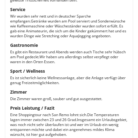
gewisse Trittsicherheit vorhanden sein.
Service
Wir wurden sehr nett und in deutscher Sparche
empfangen.Getränke wurden am Pool serviert und Sonderwünsche
wie Kaffeemaschine oder Wäscheständer wurden sofort erfüllt. Es
gab eine Animateurin, die sich um die Kinder gekümmert hat und es
wurden Dinge wie Stretching oder AquaJogging angeboten.
Gastronomie
Es gibt ein Restaurant und Abends werden auch Tische sehr hübsch
am Pool gedeckt.Wir haben uns allerdings selbst verpflegt oder
waren in den Orten Essen.
Sport / Wellness
Es ist sicherlich keine Wellnessanlage, aber die Anlage verfügt über
genug Freizeitmöglichkeiten.
Zimmer
Die Zimmer waren groß, sauber und gut ausgestattet.
Preis Leistung / Fazit
Eine Shoppingtour nach San Remo lohnt sich.Die Temperaturen
lagen immer zwischen 23 und 26 Grad.Insgesamt ein Urlaubsgebiet,
was noch nicht sehr überlaufen ist und wer im Urlaub ein wenig
entspannen möchte und dabei ein angenehmes mildes Klima
wünscht, ist hier gut aufgehoben.