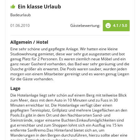
Ein klasse Urlaub
Badeurlaub
01.06.2010
Gästebewertung:
4.1 / 5.0
Allgemein / Hotel
Eine sehr schöne und gepflegte Anlage. Wir hatten eine kleine
Studiowohnung gemietet, diese war sehr gut ausgestattet und bot
genug Platz für 2 Personen. Es waren ziemlich neue Möbel und ein
ganz neuer Gasherd vorhanden, das Bad war sehr geräumig und die
Dusche größer als erwartet. Die Pools waren sauber, wurden jeden
morgen von einem Mitarbeiter gereinigt und es waren genug Liegen
für die Gäste vorhanden.
Lage
Die Hotelanlage liegt sehr schön auf einem Berg mit teilweise Blick
zum Meer, dass mit dem Auto in 10 Minuten und zu Fuss in 30
Minuten erreichbar ist. Die Hotelanlage verfügt über einen
gepflegten Tennisplatz, Grillplatz und mehrere Liegeflächen an den
Pools.Es gibt in dem Ort und den Nachbarorten Sand- und
Steinstrände, sogar einsame Buchten.Einkaufsmöglichkeiten sind
gut erreichbar und zum Shoppen lohnt sich ein Ausflug ins 15 km
entfernte SanRremo.Das Hinterland bietet sich an, um
Wanderungen in den Bergen durchzuführen, hierzu sollte aber eine