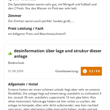
Die Sportaktivitäten waren sehr gut, mit Minigolf und Fußball und
den 2 Pools. Nur das Wasser im Pool war sehr kalt.
Zimmer
Die Zimmer waren auch perfekt. Sauber,groß,.....
Preis Leistung / Fazit
ein billigerer Preis und Waschmaschinen!!!
desinformation über lage und strukur dieser
anlage
Badeurlaub
01.08.2009
Gästebewertung:
3.2 / 5.0
Allgemein / Hotel
Erstens hatten wir einen schönen urlaub: liegt aber sehr an unserer
flexibilität. Die anlage liegt auf einem berg; autofahrt zu zivilisation 5
km. strand: 30 min. autofahrt, supermarkt 10 min pkw fahrt. Also
ohne motorisiert. fahrzeuge haben sie hier nichts zu suchen. die
anlage ist kompakt, alles sehr dicht aufeinander; was kein nachteil
sein muss, aber platzangst sollte man nicht haben. studio und apt.