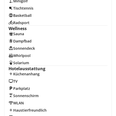
Minigolf
Tischtennis
Basketball
Radsport
Wellness
Sauna
Dampfbad
Sonnendeck
Whirlpool
Solarium
Hotelausstattung
Küchenanhang
TV
Parkplatz
Sonnenschirm
WLAN
Haustierfreundlich