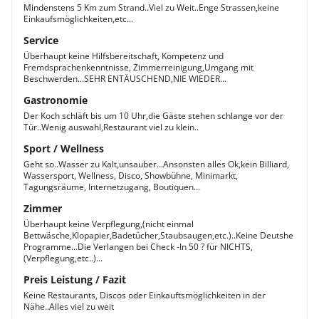
Mindenstens 5 Km zum Strand..Viel zu Weit..Enge Strassen,keine
Einkaufsmöglichkeiten,etc...
Service
Überhaupt keine Hilfsbereitschaft, Kompetenz und
Fremdsprachenkenntnisse, Zimmerreinigung,Umgang mit
Beschwerden...SEHR ENTÄUSCHEND,NIE WIEDER...
Gastronomie
Der Koch schläft bis um 10 Uhr,die Gäste stehen schlange vor der
Tür..Wenig auswahl,Restaurant viel zu klein..
Sport / Wellness
Geht so..Wasser zu Kalt,unsauber...Ansonsten alles Ok,kein Billiard,
Wassersport, Wellness, Disco, Showbühne, Minimarkt,
Tagungsräume, Internetzugang, Boutiquen...
Zimmer
Überhaupt keine Verpflegung,(nicht einmal
Bettwäsche,Klopapier,Badetücher,Staubsaugen,etc.)..Keine Deutshe
Programme...Die Verlangen bei Check -In 50 ? für NICHTS,
(Verpflegung,etc..)...
Preis Leistung / Fazit
Keine Restaurants, Discos oder Einkauftsmöglichkeiten in der
Nähe..Alles viel zu weit