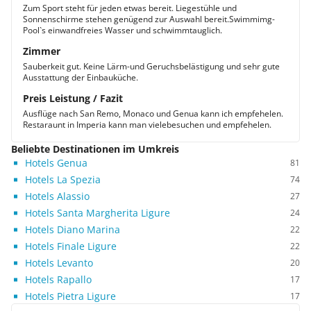
Zum Sport steht für jeden etwas bereit. Liegestühle und
Sonnenschirme stehen genügend zur Auswahl bereit.Swimmimg-
Pool`s einwandfreies Wasser und schwimmtauglich.
Zimmer
Sauberkeit gut. Keine Lärm-und Geruchsbelästigung und sehr gute
Ausstattung der Einbauküche.
Preis Leistung / Fazit
Ausflüge nach San Remo, Monaco und Genua kann ich empfehelen.
Restaraunt in Imperia kann man vielebesuchen und empfehelen.
Beliebte Destinationen im Umkreis
Hotels Genua
81
Hotels La Spezia
74
Hotels Alassio
27
Hotels Santa Margherita Ligure
24
Hotels Diano Marina
22
Hotels Finale Ligure
22
Hotels Levanto
20
Hotels Rapallo
17
Hotels Pietra Ligure
17