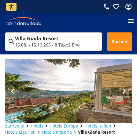
Villa Giada Resort
Suchen
15.08. - 15.10.26
5 - 8 Tage
2 Erw.
Startseite
Hotels
Hotels Europa
Hotels Italien
Hotels Ligurien
Hotels Imperia
Villa Giada Resort