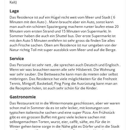
Kalt)
Lage
Das Residence ist auf ein Hügel nicht weit vom Meer und Stadt ( 6
Minuten mit den Auto ) . Mann braucht aber ein Auto, sonst kann
man auch ein schönen Spaziergang machenn runter laufen etwa 20
Minuten vom ersten Strand und 15 Minuten von Supermarkt. In
Sommer haben die auch ein Shuttel bus. Der erste Supermarkt ist
mit den Auto 5 Minuten entfehrn ist sehr gross da finden Sie alles
auch Frische sachen. Oben am Residence ist nur umgeben von der
Natur richtig Toll mit super aussblick vom Meer und auf die Berge.
Service
Das Personal ist sehr nett , die sprechen auch Deutsch und Englisch .
Wenn wir was brauchten waren alle sehr Hilsbereit. Die Wohnung
war sehr sauber. Die Bettwaesche kann man da mieten oder selbst
mitbringen. Das Residence hat viele möglichkeiten für die Freihzeit
Tennis, Minigolf, Baskeball, Ping Pong die Ausrüstung kann man an
die Reception holen, ist auch sehr schön für die Kinder.
Gastronomie
Das Restaurant ist in die Wintermonate geschlossen, aber wir waren
schon mal in Sommer da es ist sehr lecker, mit kostungen von
typischen italienische sachen und eine super Pizza. Am Frühstück
gibt es ein grossen Buffet mit ganz viele leckere sachen mit
selbstgemachten Torten, wurst, eier, caffè, säfte, etc.Für die in
Winter gehen keine sorge in die Nähe gibt es Dörfer und in die Stadt