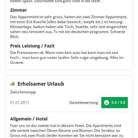
hatten Spass. Geschaefte sind ganz viele in die stadt .
Zimmer
Das Appartment ist sehr gross, hatten ein zwei Zimmer Appartment,
mit einer Eck Kueche (alles dabei besteck , toepfe etc.) ist heizung-
Klimaanlage, balkon haben alle Tisch, Stuehle, sehr nett eingerichtet
sahen neu renoviert aus. Tv mit ein deutschen programm. Schoene
Blick.
Preis Leistung / Fazit
Die Preisewaren ok. Wenn man kein auto hat kann man mit taxi
hoch... man kann gut runter laufen. Sehr ruige umgebung. Alles im
Gruene.
Erholsamer Urlaub
Zwischenstopp
01.01.2011
Gästebewertung:
5.0 / 5.0
Allgemein / Hotel
Fuer uns ist das zweite mal in diesem Hotel. Die Apartments sind
alle verteilt zwischen Oliven Bäume und Blumen. Die Struktur ist
Gross mit zwei Pools (leider konnten wir Sie nicht benutzen war zu