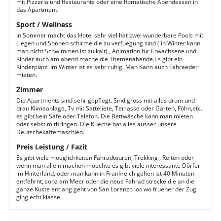
mit Pizzeria und Restaurants oder eine Romatische Abendessen in
das Apartment.
Sport / Wellness
In Sommer macht das Hotel sehr viel hat zwei wunderbare Pools mit
Liegen und Sonnen schirme die zu verfuegung sind ( in Winter kann
man nicht Schwimmen ist zu kalt) , Animation für Erwachsene und
Kinder auch am abend mache die Themenabende.Es gibt ein
Kinderplatz. Im Winter ist es sehr ruhig. Man Kann auch Fahraeder
mieten.
Zimmer
Die Apartments sind sehr gepflegt. Sind gross mit alles drum und
dran Klimaanlage, Tv mit Satteliete, Terrasse oder Garten, Föhn,etc.
es gibt kein Safe oder Telefon. Die Bettwäsche kann man mieten
oder sebst mitbringen. Die Kueche hat alles ausser unsere
Deutschekaffemaschien.
Preis Leistung / Fazit
Es gibt viele moeglichkeiten Fahradtouren, Trekking , Reiten oder
wenn man allein machen moechte es gibt viele interessante Dörfer
im Hinterland, oder man kann in Frankreich gehen ist 40 Minuten
entfehrnt, sonz am Meer oder die neue Fahrad strecke die an die
ganze Kuste entlang geht von San Lorenzo los wo frueher der Zug
ging echt klasse.