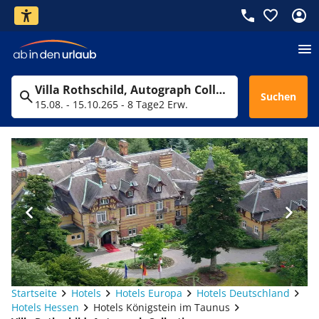
Villa Rothschild, Autograph Collection
Suchen
15.08. - 15.10.26
5 - 8 Tage
2 Erw.
Startseite
Hotels
Hotels Europa
Hotels Deutschland
Hotels Hessen
Hotels Königstein im Taunus